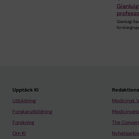
Gianluig
professo
Gianluigi Sa
forskargrup
Upptäck KI
Redaktione
Utbildning
Medicinsk 
Forskarutbildning
Medicinvet
Forskning
The Conver
Om KI
Nyhetsarkiv