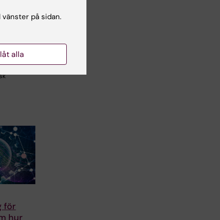
l vänster på sidan.
edel mot
tsvikt
ig studie
llåt alla
el
tform
isk
 för
om hur