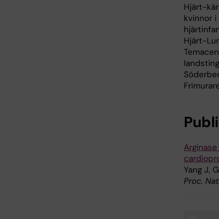
Hjärt-kä
kvinnor i
hjärtinf
Hjärt-Lu
Temacent
landstin
Söderber
Frimurare
Publ
Arginase 
cardiopro
Yang J, 
Proc. Nat