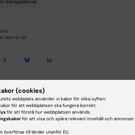
rt-kärlsjukdomar
d av:
in
2014-10-29
ade artiklar
kakor (cookies)
tutets webbplats använder vi kakor för olika syften:
akor för att webbplatsen ska fungera korrekt.
lys
för att förstå hur webbplatsen används.
ingskakor
för att visa och spåra relevant innehåll och annonser
 överföras till länder utanför EU.