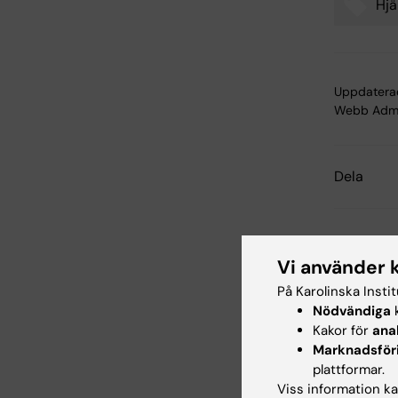
Hjä
Tags
Uppdatera
Webb Adm
Dela
Relater
Vi använder 
På Karolinska Insti
Nödvändiga
k
Kakor för
ana
Marknadsför
plattformar.
Viss information kan