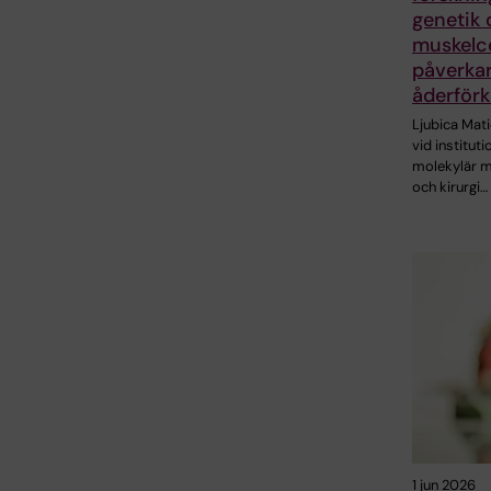
genetik 
muskelce
påverka
åderförk
Ljubica Mati
vid instituti
molekylär m
och kirurgi…
1 jun 2026