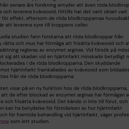
 från senare års forskning antyder att även röda blodkro
 och leverera kväveoxid. Hittills har det varit oklart vad
r för effekt, eftersom de röda blodkropparnas huvudsakl
är att leverera syre till kroppens celler.
uella studien fann forskarna att röda blodkroppar från
, råtta och mus har förmåga att frisätta kväveoxid och a
isättning regleras av enzymet arginas. Vid försök på mös
t sig att skadan vid en hjärtinfarkt minskade betydligt 
blockerades i de röda blodkropparna. Den skyddande
 mot hjärtinfarkt framkallades av kväveoxid som bildades
attes från de röda blodkropparna.
aten visar på en ny funktion hos de röda blodkropparna,
 att de efter blockad av enzymet arginas har förmågan a
 och frisätta kväveoxid. Det kände vi inte till förut, och
n kan ha betydelse för förståelsen av hur hjärtinfarkt
ch för framtida behandling vid hjärtinfarkt, säger profe
rnow
som lett studien.