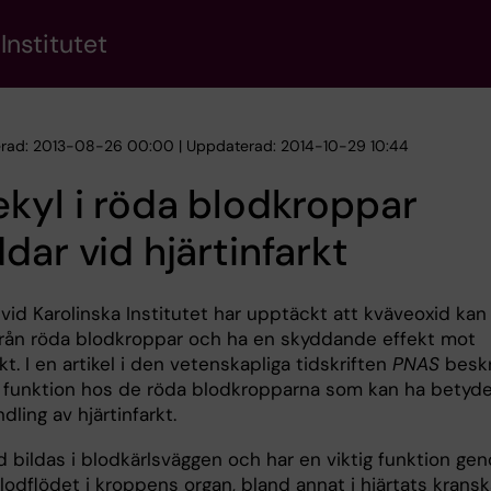
Institutet
erad: 2013-08-26 00:00 | Uppdaterad: 2014-10-29 10:44
kyl i röda blodkroppar
dar vid hjärtinfarkt
vid Karolinska Institutet har upptäckt att kväveoxid kan
 från röda blodkroppar och ha en skyddande effekt mot
rkt. I en artikel i den vetenskapliga tidskriften
PNAS
beskr
 funktion hos de röda blodkropparna som kan ha betyde
dling av hjärtinfarkt.
d bildas i blodkärlsväggen och har en viktig funktion ge
lodflödet i kroppens organ, bland annat i hjärtats kranskä