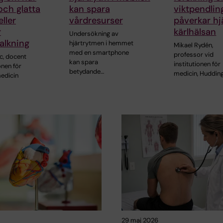
och glatta
kan spara
viktpendlin
ller
vårdresurser
påverkar hj
r
kärlhälsan
Undersökning av
alkning
hjärtrytmen i hemmet
Mikael Rydén,
med en smartphone
professor vid
c, docent
kan spara
institutionen för
onen för
betydande…
medicin, Hudding
edicin
29 maj 2026