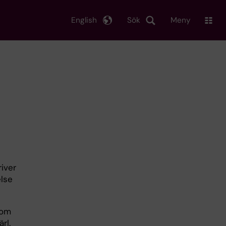
English
Sök
Meny
iver
lse
nom
rl.