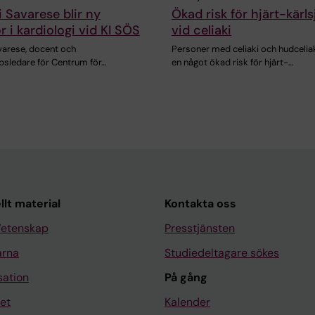
i Savarese blir ny
Ökad risk för hjärt-kär
r i kardiologi vid KI SÖS
vid celiaki
varese, docent och
Personer med celiaki och hudceliak
psledare för Centrum för…
en något ökad risk för hjärt-…
llt material
Kontakta oss
Vetenskap
Presstjänsten
arna
Studiedeltagare sökes
sation
På gång
et
Kalender