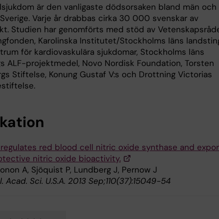
rlsjukdom är den vanligaste dödsorsaken bland män och
 Sverige. Varje år drabbas cirka 30 000 svenskar av
arkt. Studien har genomförts med stöd av Vetenskapsråde
ngfonden, Karolinska Institutet/Stockholms läns landstin
rum för kardiovaskulära sjukdomar, Stockholms läns
gs ALF-projektmedel, Novo Nordisk Foundation, Torsten
gs Stiftelse, Konung Gustaf V:s och Drottning Victorias
stiftelse.
ikation
regulates red blood cell nitric oxide synthase and expor
tective nitric oxide bioactivity.
Gonon A, Sjöquist P, Lundberg J, Pernow J
l. Acad. Sci. U.S.A. 2013 Sep;110(37):15049-54