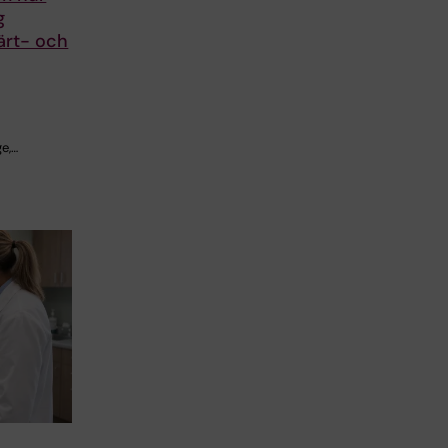
g
ärt- och
e,…