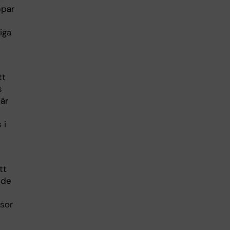
ppar
iga
tt
s
när
 i
tt
 de
ssor