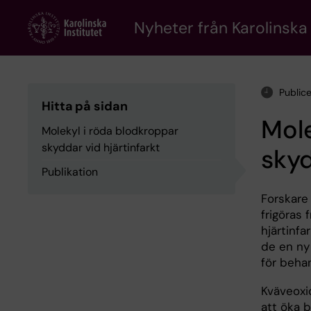
Skip
to
Nyheter från Karolinska 
main
content
Public
Hitta på sidan
Mole
Molekyl i röda blodkroppar
skyddar vid hjärtinfarkt
skyd
Publikation
Forskare 
frigöras
hjärtinfa
de en ny
för behan
Kväveoxi
att öka b