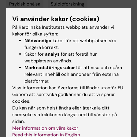
Psykisk ohälsa
Suicidforskning
Tags
Vi använder kakor (cookies)
På Karolinska Institutets webbplats använder vi
Uppdaterad av:
kakor för olika syften:
Gabriella Jansson
2022-10-26
Nödvändiga
kakor för att webbplatsen ska
Innehållsgranskare:
fungera korrekt.
Danuta Wasserman
Kakor för
analys
för att förstå hur
webbplatsen används.
Marknadsföringskakor
för att visa och spåra
Dela
relevant innehåll och annonser från externa
plattformar.
Viss information kan överföras till länder utanför EU.
Genom att samtycka godkänner du att vi sparar
Relaterade artiklar
cookies.
Du kan när som helst ändra eller återkalla ditt
samtycke via kakikonen längst ned till vänster på
sidan.
Mer information om våra kakor
Read this information in English