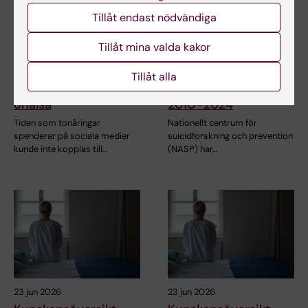
Tillåt endast nödvändiga
21 jul 2026
25 jun 2026
Tillåt mina valda kakor
Sociala medier i
Ny statistikrapport:
tonåren ökade inte
Självmordsstatistik
Tillåt alla
risken för psykisk
för Stockholms län
ohälsa
2010–2024
Tiden som tonåringar
Nationellt centrum för
spenderar på sociala medier
suicidforskning och prevention
kunde inte kopplas till…
(NASP) har…
23 jun 2026
23 jun 2026