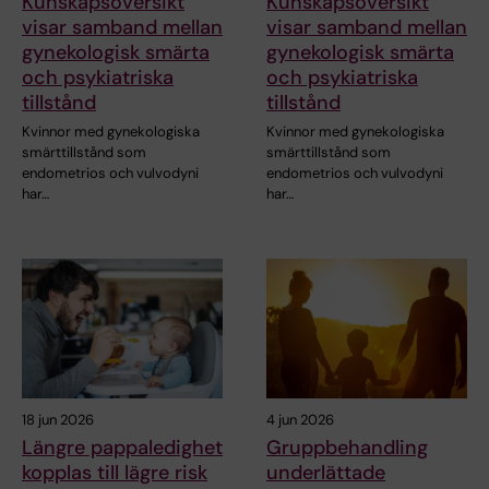
Kunskapsöversikt
Kunskapsöversikt
visar samband mellan
visar samband mellan
gynekologisk smärta
gynekologisk smärta
och psykiatriska
och psykiatriska
tillstånd
tillstånd
Kvinnor med gynekologiska
Kvinnor med gynekologiska
smärttillstånd som
smärttillstånd som
endometrios och vulvodyni
endometrios och vulvodyni
har…
har…
18 jun 2026
4 jun 2026
Längre pappaledighet
Gruppbehandling
kopplas till lägre risk
underlättade