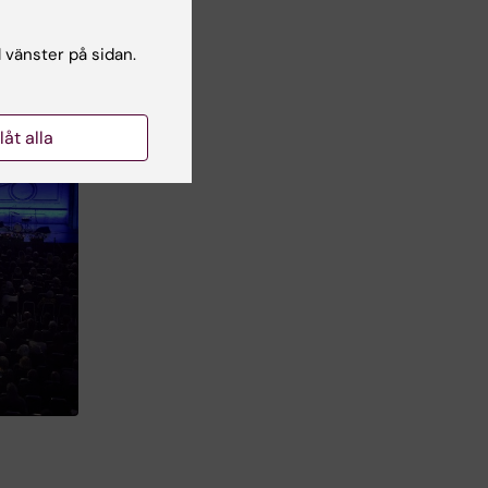
l vänster på sidan.
llåt alla