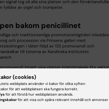
en signal tog så alla sina platser och den förväntansfulla
n fylldes av orgel och trumpeter.
pen bakom penicillinet
idliga och traditionsenliga promotionshögtiden inleddes
org och procession via Prinsens galleri med
tetsledningen i täten följd av 133 promovendi och
rskalkar till tonerna av Karolinska Institutets
marsch.
 promovendi intagit sina platser högtidstalade KI:s rektor
stman Wernerson. Där liknade hon forskaren vid en forn
kakor (cookies)
sresande som ger sig ut i det okända utan karta eller
tutets webbplats använder vi kakor för olika syften:
 enbart driven av nyfikenhet och en tro på vetenskap o
akor för att webbplatsen ska fungera korrekt.
ektor resonerade också kring vikten av grundforskning.
lys
för att förstå hur webbplatsen används.
ingskakor
för att visa och spåra relevant innehåll och annonser