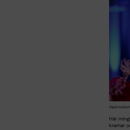
Vackra blom
Här ming
kramar oc