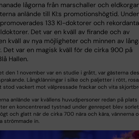
anade lågorna från marschaller och eldkorgar
terna anlände till KI:s promotionshögtid. Under
 promoverades 133 KI-doktorer och rekordanta
ldoktorer. Det var en kväll av firande och av
 en kväll av nya möjligheter och minnen av lång
v. Det var en magisk kväll för de cirka 900 på
Blå Hallen.
t den 1 november var en studie i grått, var gästerna de
prakande. Långklänningar i silke och paljetter i rött, rosa, 
t stod vackert mot välpressade frackar och vita skjortbr
erna anlände var kvällens huvudpersoner redan på plats i
Efter en koncentrerad tystnad under genrepet blev sorlet
ögt och glatt när de cirka 700 nära och kära, vännerna 
na strömmade in.