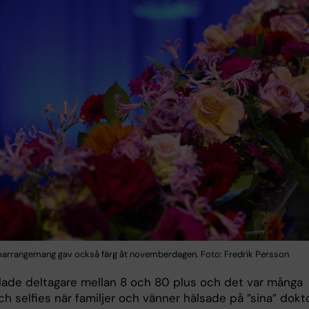
arrangemang gav också färg åt novemberdagen. Foto: Fredrik Persson
lade deltagare mellan 8 och 80 plus och det var många
h selfies när familjer och vänner hälsade på ”sina” dokto