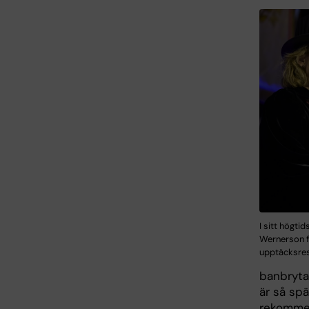
I sitt högti
Wernerson f
upptäcksres
banbryta
är så spä
rekommen