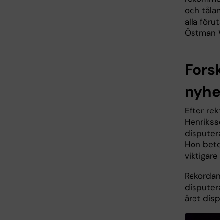
och tåla
alla föru
Östman 
Forsk
nyhe
Efter re
Henrikss
disputer
Hon beton
viktigare
Rekordan
disputer
året disp