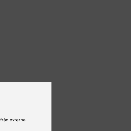
tida
ch
 från externa