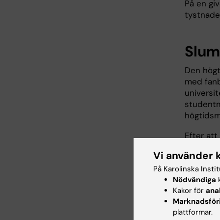
På en giv
tystnade
Slum
Den högt
med fanb
universi
studentma
högtids
Efter att
Annika Ö
Vi använder 
upptäckt
På Karolinska Insti
kompass,
Nödvändiga
k
fakta. R
Kakor för
ana
Marknadsför
plattformar.