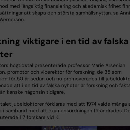
mod med långsiktig finansiering och akademisk frihet fin
tsättningar att skapa den största samhällsnyttan, sa Ann
Wernerson.
ning viktigare i en tid av falska
ter
ktors högtidstal presenterade professor Marie Arsenian
on, promotor och vicerektor för forskning, de 35 som
ade för 50 år sedan och nu promoverades till jubeldokto
ade att i en tid av falska nyheter är forskning och fakt
 än kanske någonsin tidigare.
talet jubeldoktorer förklaras med att 1974 valde många 
a i samband med att examensordningen förändrades. D
uterade 117 forskare vid KI.