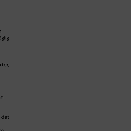
n
glig
ter,
an
 det
te