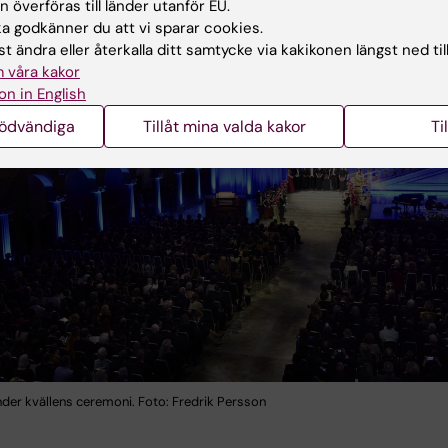
 överföras till länder utanför EU.
 godkänner du att vi sparar cookies.
t ändra eller återkalla ditt samtycke via kakikonen längst ned til
 våra kakor
on in English
nödvändiga
Tillåt mina valda kakor
Ti
nder kvällens ceremoni. Foto: Fredrik Persson