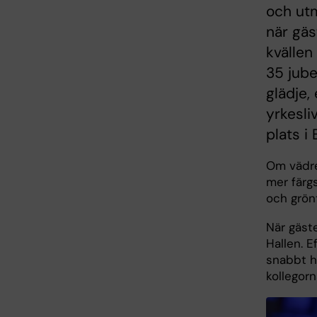
och utm
när gäs
kvällen
35 jube
glädje,
yrkesli
plats i 
Om vädre
mer färgs
och grön
När gäst
Hallen. 
snabbt h
kollegor