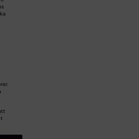
ns
ika
rer.
a
att
et