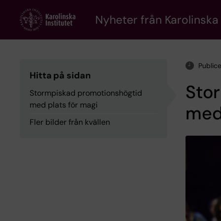
Skip
to
Nyheter från Karolinska 
main
content
Public
Hitta på sidan
Sto
Stormpiskad promotionshögtid
med plats för magi
med 
Fler bilder från kvällen