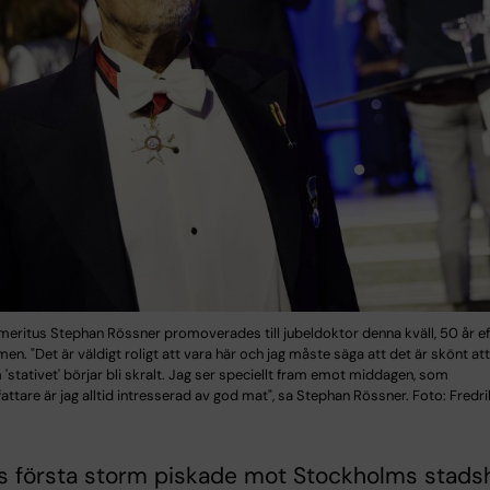
eritus Stephan Rössner promoverades till jubeldoktor denna kväll, 50 år ef
n. "Det är väldigt roligt att vara här och jag måste säga att det är skönt at
'stativet' börjar bli skralt. Jag ser speciellt fram emot middagen, som
ttare är jag alltid intresserad av god mat", sa Stephan Rössner. Foto: Fredr
s första storm piskade mot Stockholms stads