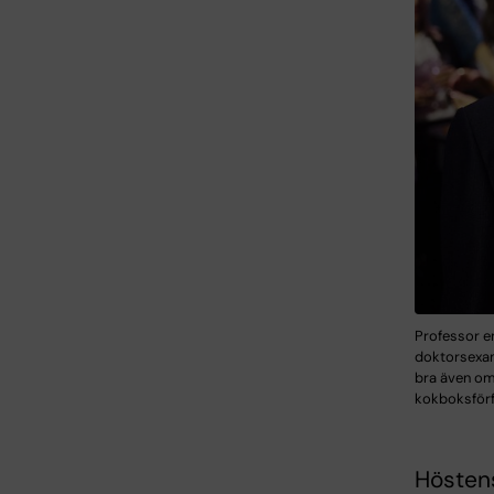
Professor em
doktorsexame
bra även om 
kokboksförfa
Hösten