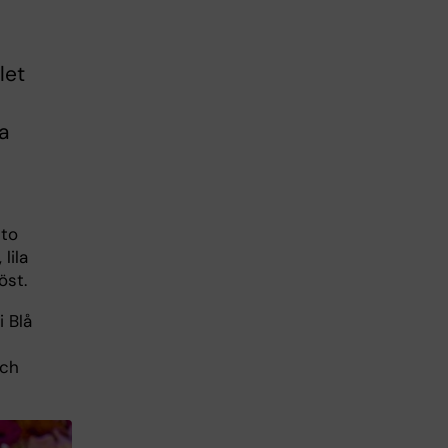
let
a
sto
lila
öst.
 Blå
och