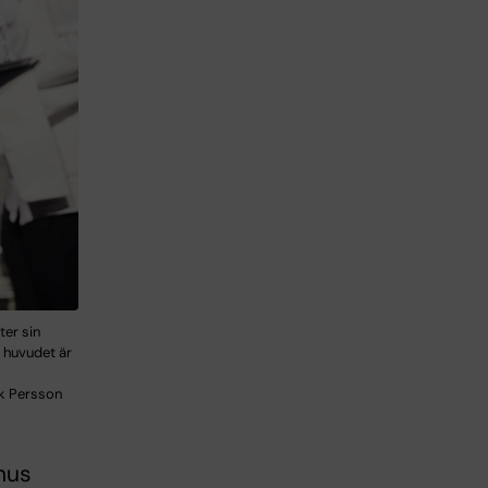
ter sin
t huvudet är
ik Persson
hus