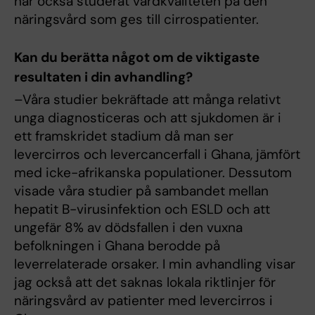
har också studerat vårdkvaliteten på den
näringsvård som ges till cirrospatienter.
Kan du berätta något om de viktigaste
resultaten i din avhandling?
–Våra studier bekräftade att många relativt
unga diagnosticeras och att sjukdomen är i
ett framskridet stadium då man ser
levercirros och levercancerfall i Ghana, jämfört
med icke-afrikanska populationer. Dessutom
visade våra studier på sambandet mellan
hepatit B-virusinfektion och ESLD och att
ungefär 8% av dödsfallen i den vuxna
befolkningen i Ghana berodde på
leverrelaterade orsaker. I min avhandling visar
jag också att det saknas lokala riktlinjer för
näringsvård av patienter med levercirros i