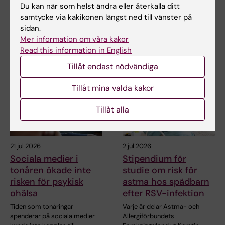
Du kan när som helst ändra eller återkalla ditt
Dela
samtycke via kakikonen längst ned till vänster på
sidan.
Mer information om våra kakor
Read this information in English
Relaterade artiklar
Tillåt endast nödvändiga
Tillåt mina valda kakor
Tillåt alla
21 jul 2026
2 jul 2026
Sociala medier i
Stipendium för
tonåren ökade inte
studie om risk för
risken för psykisk
astma hos spädbarn
ohälsa
efter RSV-infektion
Tiden som tonåringar
Varje år delar Astma- och
spenderar på sociala medier
Allergiförbundets