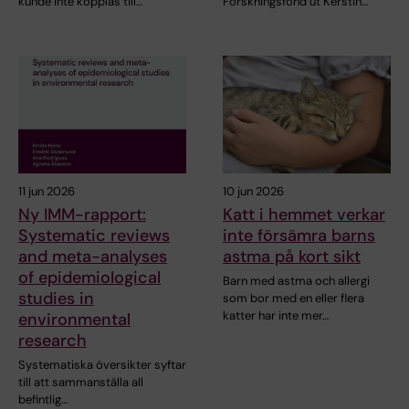
kunde inte kopplas till…
Forskningsfond ut Kerstin…
11 jun 2026
10 jun 2026
Ny IMM-rapport:
Katt i hemmet verkar
Systematic reviews
inte försämra barns
and meta-analyses
astma på kort sikt
of epidemiological
Barn med astma och allergi
studies in
som bor med en eller flera
katter har inte mer…
environmental
research
Systematiska översikter syftar
till att sammanställa all
befintlig…