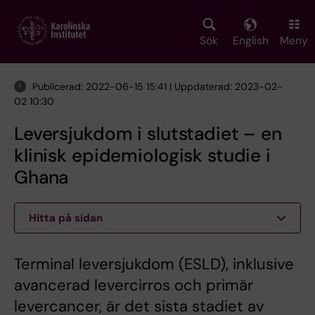
Skip
to
main
Sök
English
Meny
content
Publicerad: 2022-06-15 15:41 | Uppdaterad: 2023-02-
02 10:30
Leversjukdom i slutstadiet – en
klinisk epidemiologisk studie i
Ghana
Hitta på sidan
Terminal leversjukdom (ESLD), inklusive
avancerad levercirros och primär
levercancer, är det sista stadiet av