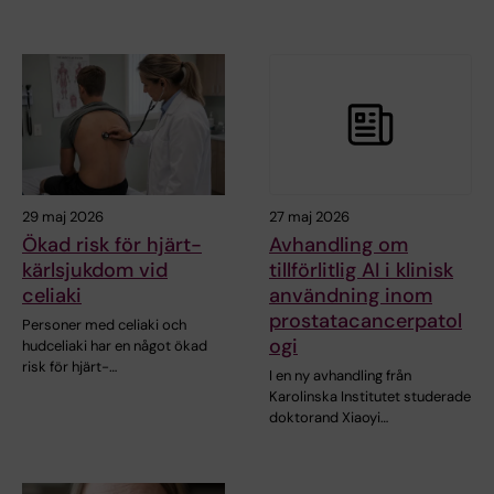
29 maj 2026
27 maj 2026
Ökad risk för hjärt-
Avhandling om
kärlsjukdom vid
tillförlitlig AI i klinisk
celiaki
användning inom
prostatacancerpatol
Personer med celiaki och
ogi
hudceliaki har en något ökad
risk för hjärt-…
I en ny avhandling från
Karolinska Institutet studerade
doktorand Xiaoyi…