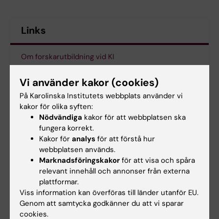
Links
Om forskarutbildning vid KI
Kalenderhändelse
Vi använder kakor (cookies)
På Karolinska Institutets webbplats använder vi
kakor för olika syften:
Nödvändiga
kakor för att webbplatsen ska
Epidemiologi
fungera korrekt.
Tags
Kakor för
analys
för att förstå hur
webbplatsen används.
Marknadsföringskakor
för att visa och spåra
Uppdaterad av:
Gunilla Sonnebring
relevant innehåll och annonser från externa
2023-02-02
Innehållsgranskare:
plattformar.
Gunilla Sonnebring
Viss information kan överföras till länder utanför EU.
Genom att samtycka godkänner du att vi sparar
cookies.