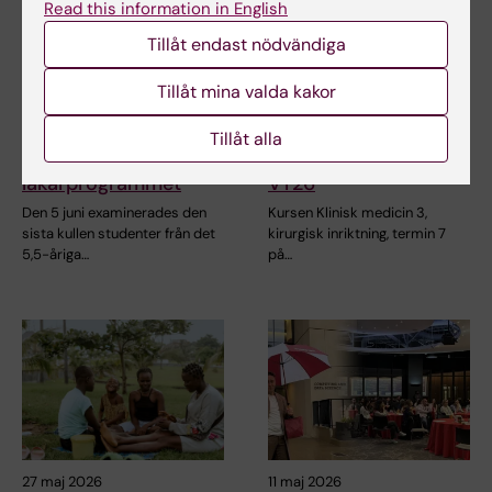
Read this information in English
Tillåt endast nödvändiga
17 jun 2026
12 jun 2026
Tillåt mina valda kakor
Pedagogiska
Kursavslutning på
framgångar förs
Klinisk medicin –
Tillåt alla
vidare till det nya
inriktning kirurgi
läkarprogrammet
VT26
Den 5 juni examinerades den
Kursen Klinisk medicin 3,
sista kullen studenter från det
kirurgisk inriktning, termin 7
5,5-åriga…
på…
27 maj 2026
11 maj 2026