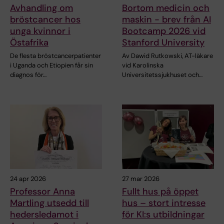
Avhandling om
Bortom medicin och
bröstcancer hos
maskin - brev från AI
unga kvinnor i
Bootcamp 2026 vid
Östafrika
Stanford University
De flesta bröstcancerpatienter
Av Dawid Rutkowski, AT-läkare
i Uganda och Etiopien får sin
vid Karolinska
diagnos för…
Universitetssjukhuset och…
24 apr 2026
27 mar 2026
Professor Anna
Fullt hus på öppet
Martling utsedd till
hus – stort intresse
hedersledamot i
för KI:s utbildningar