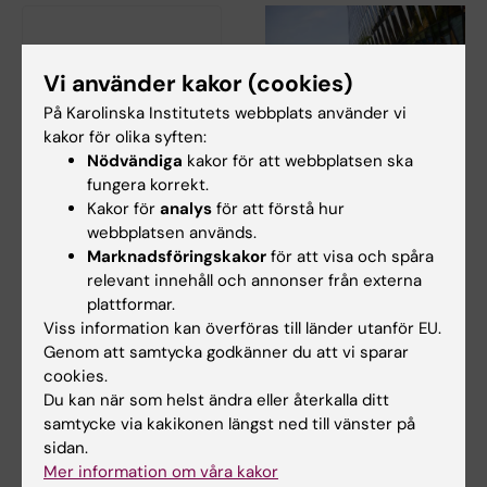
Vi använder kakor (cookies)
På Karolinska Institutets webbplats använder vi
kakor för olika syften:
Nödvändiga
kakor för att webbplatsen ska
17 jun 2026
17 jun 2026
fungera korrekt.
Nu går "sista kullen"
Pedagogiska
Kakor för
analys
för att förstå hur
från gamla
framgångar förs
webbplatsen används.
läkarprogrammet ut i
vidare till det nya
Marknadsföringskakor
för att visa och spåra
yrkeslivet
läkarprogrammet
relevant innehåll och annonser från externa
När Gottfrid Rehnman och
Den 5 juni examinerades den
plattformar.
hans kursare på det 5,5-åriga
sista kullen studenter från det
Viss information kan överföras till länder utanför EU.
läkarprogrammet går…
5,5-åriga…
Genom att samtycka godkänner du att vi sparar
cookies.
Du kan när som helst ändra eller återkalla ditt
samtycke via kakikonen längst ned till vänster på
sidan.
Mer information om våra kakor