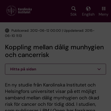
Skip
to
main
Sök
English
Meny
content
Publicerad: 2012-06-12 00:00 | Uppdaterad: 2015-
06-10 11:13
Koppling mellan dålig munhygien
och cancerrisk
Hitta på sidan
En ny studie från Karolinska Institutet och
Helsingfors universitet visar på ett möjligt
samband mellan dålig mynhygien och ökad
risk för cancer och för tidig död. I studien,
som publiceras i
BMJ Open
, har forskarna