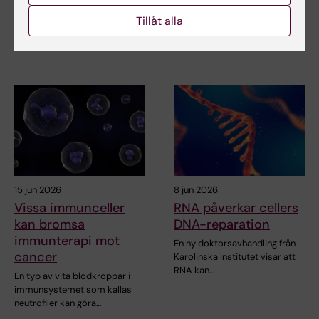
tidskriften Nature Reviews
Ett nytt blodtest kan göra det
Tillåt alla
Endocrinology…
lättare att hitta de farligaste
formerna av…
15 jun 2026
8 jun 2026
Vissa immunceller
RNA påverkar cellers
kan bromsa
DNA-reparation
immunterapi mot
En ny doktorsavhandling från
cancer
Karolinska Institutet visar att
RNA kan…
En typ av vita blodkroppar i
immunsystemet som kallas
neutrofiler kan göra…