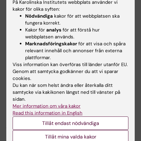
Celler i tumörens
Hög följsamhet trots
På Karolinska Institutets webbplats använder vi
mikromiljö kan
täta kontroller av
kakor för olika syften:
Nödvändiga
kakor för att webbplatsen ska
påverka
barn med ärftlig
fungera korrekt.
hormonbehandling
cancerrisk
Kakor för
analys
för att förstå hur
Vilka celler som finns i en
Barn med en ärftlig variant i
webbplatsen används.
bröstcancertumörs mikromiljö
genen TP53 följer i hög grad
Marknadsföringskakor
för att visa och spåra
kan ha betydelse…
rekommenderade…
relevant innehåll och annonser från externa
plattformar.
Viss information kan överföras till länder utanför EU.
Genom att samtycka godkänner du att vi sparar
cookies.
Du kan när som helst ändra eller återkalla ditt
samtycke via kakikonen längst ned till vänster på
sidan.
Mer information om våra kakor
24 jun 2026
23 jun 2026
Read this information in English
Kunskapsöversikt om
Fler farliga
Tillåt endast nödvändiga
jodens roll i
prostatacancerfall
sköldkörtelcancer
hittas med nytt
Tillåt mina valda kakor
blodtest
I en översiktsartikel i