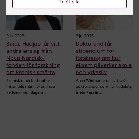
Tillåt alla
9 jul 2026
6 jul 2026
Saida Hadjab får sitt
Doktorand får
andra anslag från
stipendium för
Novo Nordisk-
forskning om hur
fonden för forskning
eksem påverkar skola
om kronisk smärta
och yrkesliv
Kronisk smärta drabbar
Anna Winther är en av tre KI-
miljontals människor i hela
doktorander som har tilldelats
världen, men dagens…
årets Kerstin…