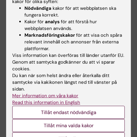
kakor för olika syften:
Nödvändiga
kakor för att webbplatsen ska
fungera korrekt.
Kakor för
analys
för att förstå hur
webbplatsen används.
Marknadsföringskakor
för att visa och spåra
relevant innehåll och annonser från externa
plattformar.
15 jul 2026
10 jul 2026
Viss information kan överföras till länder utanför EU.
Helena Karlström får
Novo Nordisk-anslag
Genom att samtycka godkänner du att vi sparar
Novo Nordisk-anslag
till KI-forskare för
cookies.
för forskning om ny
nydanande tester av
Du kan när som helst ändra eller återkalla ditt
behandling vid
läkemedel
samtycke via kakikonen längst ned till vänster på
småkärlssjukdom
sidan.
Vid kardiometabola
Mer information om våra kakor
sjukdomar som typ-2
Helena Karlström, lektor och
diabetes och åderförkalkning…
Read this information in English
docent vid Karolinska
Institutet, har…
Tillåt endast nödvändiga
Tillåt mina valda kakor