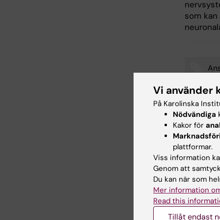
nervsyst
som kan 
neuronal
Ans
Tags
Vi använder 
På Karolinska Insti
Nödvändiga
k
Uppdatera
Kakor för
ana
Anna Sven
Marknadsför
plattformar.
Viss information kan
Dela
Genom att samtycka
Du kan när som hels
Mer information om
Read this informati
Relater
Tillåt endast 