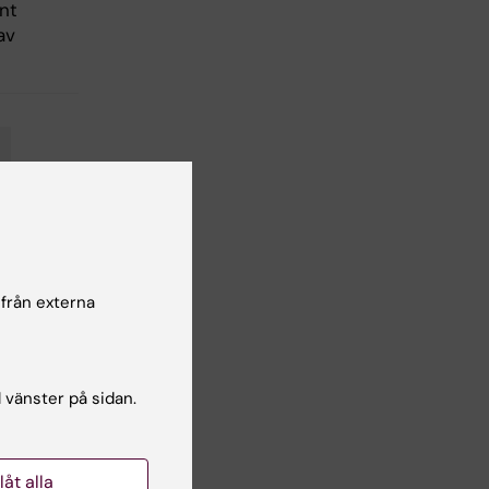
nt
av
 från externa
l vänster på sidan.
llåt alla