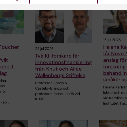
15 jul 2026
 Foucher
Helena Ka
24 jul 2026
får Novo 
Två KI-forskare får
yllt
anslag för
innovationsfinansiering
onellt
forskning
från Knut och Alice
lag
behandlin
Wallenbergs Stiftelse
småkärls
cher,
Professor Gonçalo
vid
Helena Karlst
Castelo-Branco och
 för
lektor och do
professor Janne Lehtiö vid
vid Karolinska
KI får…
skap…
Institutet, har