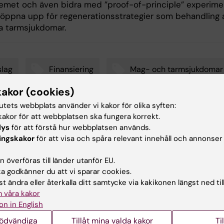
emet och även bidra med ”proof-of-principle” experime
öppna upp för regenerationsstrategier som behandling 
a tarmsjukdomar.
lag
Finansiering
Mag- och tarmsjukdomar
kakor (cookies)
tutets webbplats använder vi kakor för olika syften:
akor för att webbplatsen ska fungera korrekt.
d av:
lys
för att förstå hur webbplatsen används.
sson
2022-03-17
ingskakor
för att visa och spåra relevant innehåll och annonser
 överföras till länder utanför EU.
 godkänner du att vi sparar cookies.
t ändra eller återkalla ditt samtycke via kakikonen längst ned til
 våra kakor
on in English
ade artiklar
nödvändiga
Tillåt mina valda kakor
Ti