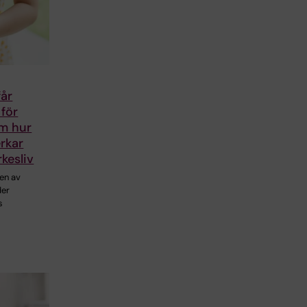
får
för
om hur
rkar
rkesliv
en av
der
s