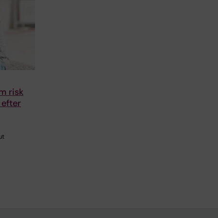
m risk
efter
ut