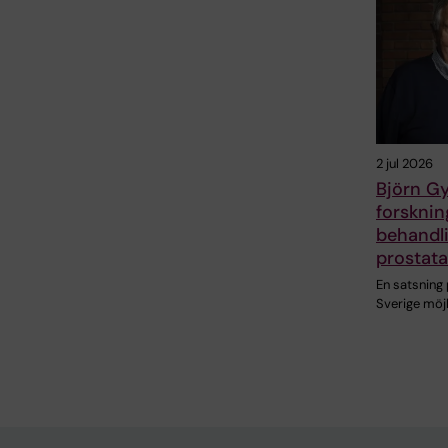
2 jul 2026
Björn Gys
forskni
behandl
prostat
En satsning
Sverige möj