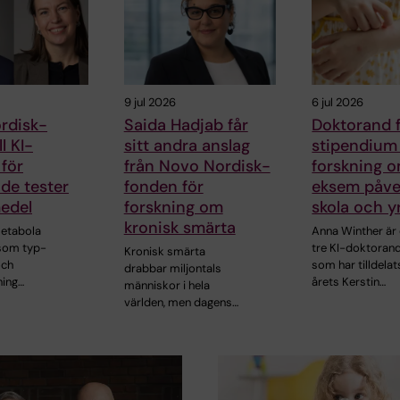
9 jul 2026
6 jul 2026
rdisk-
Saida Hadjab får
Doktorand 
ll KI-
sitt andra anslag
stipendium 
 för
från Novo Nordisk-
forskning 
de tester
fonden för
eksem påve
edel
forskning om
skola och y
kronisk smärta
metabola
Anna Winther är 
som typ-
tre KI-doktoran
Kronisk smärta
och
som har tilldelat
drabbar miljontals
ning…
årets Kerstin…
människor i hela
världen, men dagens…