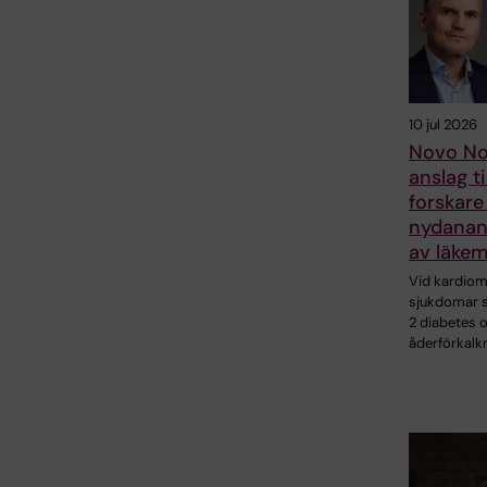
10 jul 2026
Novo No
anslag ti
forskare
nydanan
av läkem
Vid kardio
sjukdomar 
2 diabetes 
åderförkalk