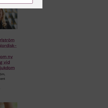
rlström
Nordisk-
 om ny
g vid
sjukdom
röm,
cent
…