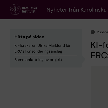
Skip
to
Nyheter från Karolinska 
main
content
Public
Hitta på sidan
KI-f
KI-forskaren Ulrika Marklund får
ERC:s konsolideringsanslag
ERC:
Sammanfattning av projekt