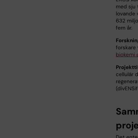
med sju 
lovande v
632 miljo
fem år.
Forsknin
forskare
biokemi 
Projektti
cellulär d
regenera
(divENSif
Samm
proj
Det ente