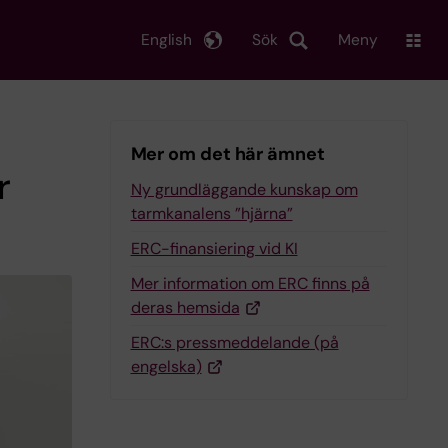
English
Sök
Meny
Mer om det här ämnet
r
Ny grundläggande kunskap om
tarmkanalens ”hjärna”
ERC-finansiering vid KI
Mer information om ERC finns på
deras hemsida
ERC:s pressmeddelande (på
engelska)