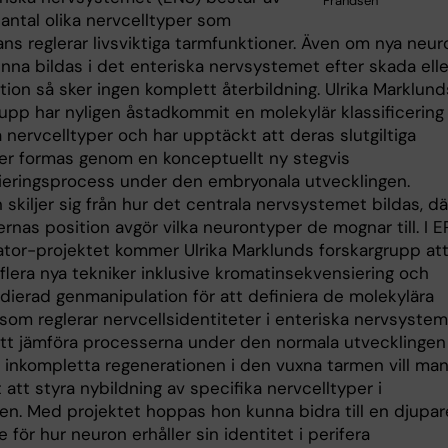
Frandsén
 antal olika nervcelltyper som
ns reglerar livsviktiga tarmfunktioner. Även om nya neur
nna bildas i det enteriska nervsystemet efter skada elle
ion så sker ingen komplett återbildning. Ulrika Marklund
rupp har nyligen åstadkommit en molekylär klassificering
 nervcelltyper och har upptäckt att deras slutgiltiga
ter formas genom en konceptuellt ny stegvis
tieringsprocess under den embryonala utvecklingen.
 skiljer sig från hur det centrala nervsystemet bildas, dä
rnas position avgör vilka neurontyper de mognar till. I 
ator-projektet kommer Ulrika Marklunds forskargrupp at
flera nya tekniker inklusive kromatinsekvensiering och
dierad genmanipulation för att definiera de molekylära
som reglerar nervcellsidentiteter i enteriska nervsystem
t jämföra processerna under den normala utvecklingen
inkompletta regenerationen i den vuxna tarmen vill ma
t att styra nybildning av specifika nervcelltyper i
n. Med projektet hoppas hon kunna bidra till en djupar
e för hur neuron erhåller sin identitet i perifera