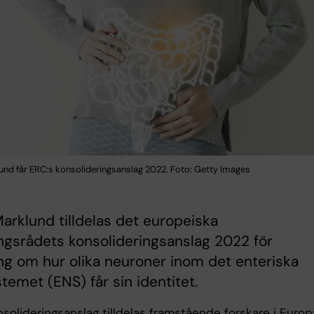
lund får ERC:s konsolideringsanslag 2022. Foto: Getty Images
Marklund tilldelas det europeiska
ngsrådets konsolideringsanslag 2022 för
ng om hur olika neuroner inom det enteriska
temet (ENS) får sin identitet.
solideringsanslag tilldelas framstående forskare i Europ