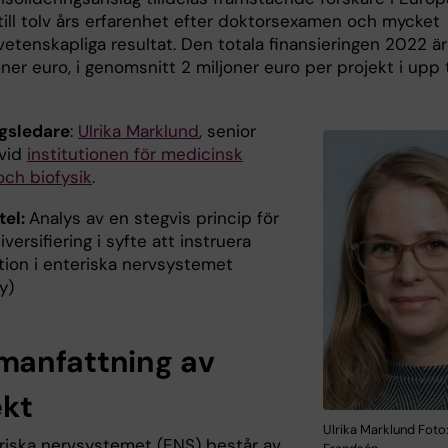
till tolv års erfarenhet efter doktorsexamen och mycket
etenskapliga resultat. Den totala finansieringen 2022 är
ner euro, i genomsnitt 2 miljoner euro per projekt i upp t
gsledare
:
Ulrika Marklund
, senior
 vid
institutionen för medicinsk
och biofysik
.
tel:
Analys av en stegvis princip för
iversifiering i syfte att instruera
tion i enteriska nervsystemet
y)
anfattning av
ekt
Ulrika Marklund Foto
riska nervsystemet (ENS) består av