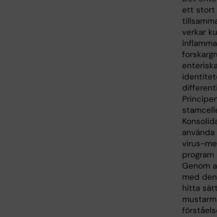
ett stort
tillsamma
verkar ku
inflammat
forskarg
enteriska
identite
differen
Principen
stamcelle
Konsolid
använda 
virus-me
program 
Genom at
med den 
hitta sät
mustarme
förståels