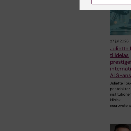
27 jul 2026
Juliette
tilldelas
prestigef
internati
ALS-ans
Juliette Fou
postdoktor 
institutionen
klinisk
neuroveten