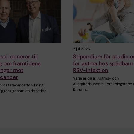
2 jul 2026
ell donerar till
Stipendium för studie o
ng om framtidens
för astma hos spädbarn 
ingar mot
RSV-infektion
acancer
Varje år delar Astma- och
Allergiförbundets Forskningsfond 
 prostatacancerforskning i
Kerstin…
liggörs genom en donation…