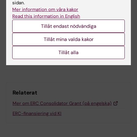
sidan.
Mer information om våra kakor
Read this information in English
Uppdaterad av:
KI Kommunikati…
2024-10-29
Tillåt endast nödvändiga
Innehållsgranskare:
Anne Hammarskjöld
Tillåt mina valda kakor
Tillåt alla
Dela
Relaterat
Mer om ERC Consolidator Grant (på engelska)
ERC-finansiering vid KI