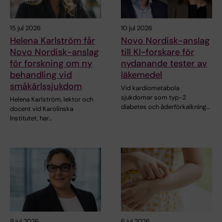
15 jul 2026
10 jul 2026
Helena Karlström får
Novo Nordisk-anslag
Novo Nordisk-anslag
till KI-forskare för
för forskning om ny
nydanande tester av
behandling vid
läkemedel
småkärlssjukdom
Vid kardiometabola
sjukdomar som typ-2
Helena Karlström, lektor och
diabetes och åderförkalkning…
docent vid Karolinska
Institutet, har…
9 jul 2026
6 jul 2026