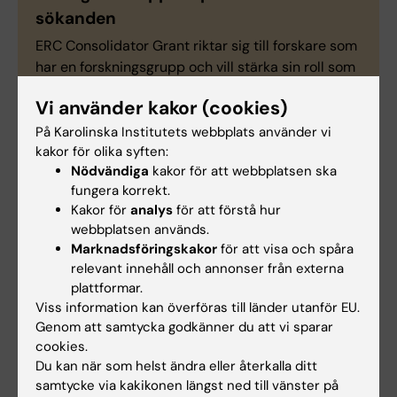
sökanden
ERC Consolidator Grant riktar sig till forskare som
har en forskningsgrupp och vill stärka sin roll som
forskningsledare, 7-12 år efter avlagd
Vi använder kakor (cookies)
doktorsexamen.
På Karolinska Institutets webbplats använder vi
I 2022 års utlysning beviljades anslag till lite drygt
kakor för olika syften:
14 procent av de ansökande. Laura Baranello
Nödvändiga
kakor för att webbplatsen ska
projekt MYCinTOPshape har tilldelats cirka 2
fungera korrekt.
miljoner euro och kommer att pågå i fem år.
Kakor för
analys
för att förstå hur
webbplatsen används.
Marknadsföringskakor
för att visa och spåra
relevant innehåll och annonser från externa
plattformar.
Anslag
Europeiska forskningsrådet (ERC)
Viss information kan överföras till länder utanför EU.
Tags
Genom att samtycka godkänner du att vi sparar
Finansiering
Cancer och onkologi
cookies.
Du kan när som helst ändra eller återkalla ditt
Precisionsmedicin
samtycke via kakikonen längst ned till vänster på