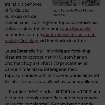
att nå dit behöver
vi fördjupad
Laura Baranello. Foto: Markus
Marcetic.
kunskap om de
mekanismer som reglerar topoisomerasernas
cellulära aktivitet, förklarar
Laura Baranello
,
senior forskare på
institutionen för cell- och
molekylärbiologi
vid Karolinska Institutet.
Laura Baranello har i sin tidigare forskning
visat att onkoproteinet MYC, som har en
onormalt hög aktivitet i 70 procent av all
cancer i människa, interagerar med
topoisomeraser och stimulerar deras aktivitet
för att främja snabb tillväxt av cancercellerna.
– Proteinet MYC binder till TOP1 och TOP2 och
bildar ett komplex med flera subenheter som
kallas för "topoisome". Genom banbrytande