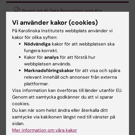
Beslut om KI Data Repository som KI:s
institutionella repositorium för tillgängliggörande
Vi använder kakor (cookies)
och bevarande av forskningsdata
(PDF, 314.28 KB)
På Karolinska Institutets webbplats använder vi
kakor för olika syften:
Nödvändiga
kakor för att webbplatsen ska
Data Access Unit
fungera korrekt.
Kakor för
analys
för att förstå hur
webbplatsen används.
E-post:
Marknadsföringskakor
för att visa och spåra
kidr@ki.se
relevant innehåll och annonser från externa
Data Access Unit på universitetsbiblioteket hjälper
plattformar.
dig med tillgängliggörande och publicering av
Viss information kan överföras till länder utanför EU.
forskningsdata. Vi är en del av
Research Data Office
Genom att samtycka godkänner du att vi sparar
(RDO) på KI.
cookies.
Du kan när som helst ändra eller återkalla ditt
samtycke via kakikonen längst ned till vänster på
sidan.
Mer information om våra kakor
Forskarstöd
Forskningsdata