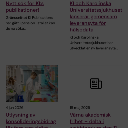
Nytt sök för KI:s
KI och Karolinska
publikationer!
Universitetssjukhuset
lanserar gemensam
Gränssnittet KI Publications
leveransyta för
har gått i pension. Istället kan
du nu söka…
hälsodata
KI och Karolinska
Universitetssjukhuset har
utvecklat en ny leveransyta…
4 jun 2026
19 maj 2026
Utlysning av
Värna akademisk
konsolideringsbidrag
frihet – delta i