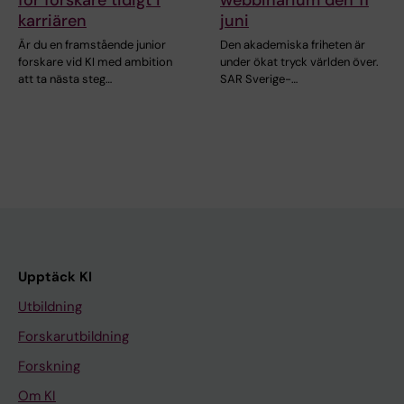
för forskare tidigt i
webbinarium den 11
karriären
juni
Är du en framstående junior
Den akademiska friheten är
forskare vid KI med ambition
under ökat tryck världen över.
att ta nästa steg…
SAR Sverige-…
Upptäck KI
Utbildning
Forskarutbildning
Forskning
Om KI