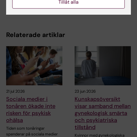
Tillåt alla
Dela
Relaterade artiklar
21 jul 2026
23 jun 2026
Sociala medier i
Kunskapsöversikt
tonåren ökade inte
visar samband mellan
risken för psykisk
gynekologisk smärta
ohälsa
och psykiatriska
tillstånd
Tiden som tonåringar
spenderar på sociala medier
Kvinnor med gynekologiska