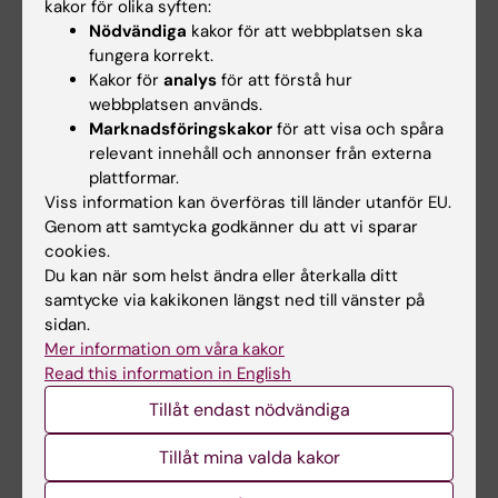
kakor för olika syften:
vårdvetenskap, Försäkringskassan, Vinnova,
Nödvändiga
kakor för att webbplatsen ska
Stressforskningsinstitutet och Stockholm
fungera korrekt.
Kakor för
analys
för att förstå hur
Stress Center. Specifika samarbeten och
webbplatsen används.
finansiering uppges i respektive publikation i
Marknadsföringskakor
för att visa och spåra
avhandlingen.
relevant innehåll och annonser från externa
plattformar.
Den 14 februari 2020 försvarar Elin Lindsäter
Viss information kan överföras till länder utanför EU.
sin avhandling
”Cognitive Behavior Therapy
Genom att samtycka godkänner du att vi sparar
for Stress-Related Disorders”
.
cookies.
Du kan när som helst ändra eller återkalla ditt
samtycke via kakikonen längst ned till vänster på
sidan.
Psykisk ohälsa
Psykologi
Psykoterapi
Tags
Mer information om våra kakor
Read this information in English
Tillåt endast nödvändiga
Uppdaterad av:
Felicia Lindberg
2020-02-11
Tillåt mina valda kakor