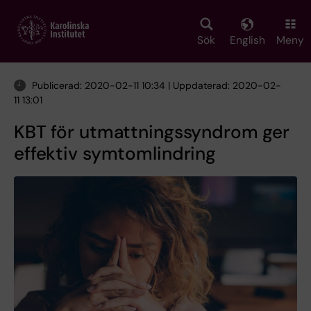
Skip
to
main
Sök
English
Meny
content
Publicerad: 2020-02-11 10:34 | Uppdaterad: 2020-02-
11 13:01
KBT för utmattningssyndrom ger
effektiv symtomlindring