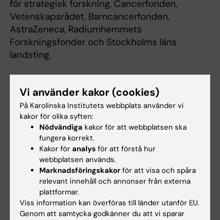
för strategisk forskning, Cancerfonden,
Vetenskapsrådet, Barncancerfonden,
AstraZeneca, Radiumhemmets
Forskningsfonder och Stockholms läns
landsting.
Publikation
Vi använder kakor (cookies)
”
SubCellBarCode: Proteome-wide mapping of
På Karolinska Institutets webbplats använder vi
kakor för olika syften:
protein localization and relocalization
”
Nödvändiga
kakor för att webbplatsen ska
Lukas Minus Orre, Mattias Vesterlund, Yanbo
fungera korrekt.
Pan, Taner Arslan, Yafeng Zhu, Alejandro
Kakor för
analys
för att förstå hur
Fernandez Woodbridge, Oliver Frings, Erik
webbplatsen används.
Fredlund och Janne Lehtiö.
Marknadsföringskakor
för att visa och spåra
Molecular Cell
online 3 januari 2019.
relevant innehåll och annonser från externa
plattformar.
Viss information kan överföras till länder utanför EU.
Genom att samtycka godkänner du att vi sparar
Proteomik
Cell- och molekylärbiologi