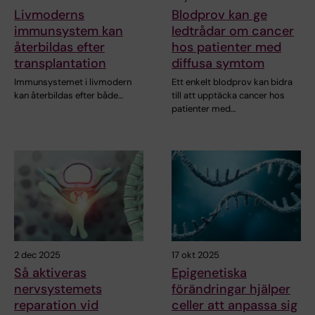
Livmoderns
Blodprov kan ge
immunsystem kan
ledtrådar om cancer
återbildas efter
hos patienter med
transplantation
diffusa symtom
Immunsystemet i livmodern
Ett enkelt blodprov kan bidra
kan återbildas efter både…
till att upptäcka cancer hos
patienter med…
2 dec 2025
17 okt 2025
Så aktiveras
Epigenetiska
nervsystemets
förändringar hjälper
reparation vid
celler att anpassa sig