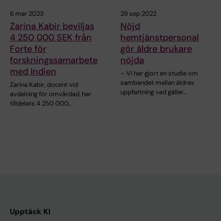
6 mar 2023
29 sep 2022
Zarina Kabir beviljas
Nöjd
4 250 000 SEK från
hemtjänstpersonal
Forte för
gör äldre brukare
forskningssamarbete
nöjda
med Indien
– Vi har gjort en studie om
sambandet mellan äldres
Zarina Kabir, docent vid
uppfattning vad gäller…
avdelning för omvårdad, har
tilldelats 4 250 000…
Upptäck KI