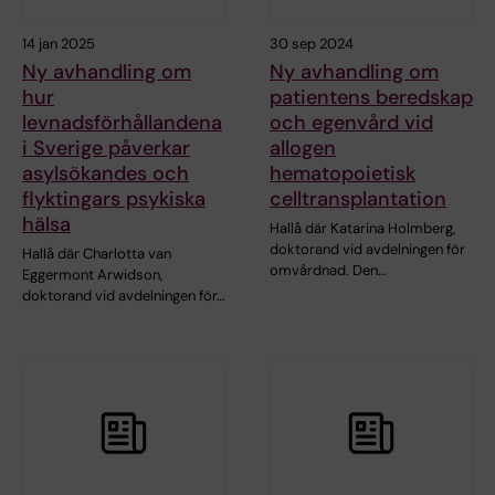
14 jan 2025
30 sep 2024
Ny avhandling om
Ny avhandling om
hur
patientens beredskap
levnadsförhållandena
och egenvård vid
i Sverige påverkar
allogen
asylsökandes och
hematopoietisk
flyktingars psykiska
celltransplantation
hälsa
Hallå där Katarina Holmberg,
doktorand vid avdelningen för
Hallå där Charlotta van
omvårdnad. Den…
Eggermont Arwidson,
doktorand vid avdelningen för…