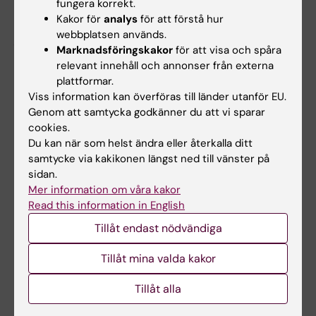
Home care for patients in need of advanced
fungera korrekt.
care and technology – a challenge for
Kakor för
analys
för att förstå hur
webbplatsen används.
patients and their caregivers
Marknadsföringskakor
för att visa och spåra
Lena Swedberg, Karolinska Institutet 2014,
relevant innehåll och annonser från externa
ISBN: 978-91-7549-687-0
plattformar.
Viss information kan överföras till länder utanför EU.
Genom att samtycka godkänner du att vi sparar
Omvårdnad
cookies.
Tags
Du kan när som helst ändra eller återkalla ditt
samtycke via kakikonen längst ned till vänster på
sidan.
Uppdaterad av:
Mer information om våra kakor
Webb Admin
2014-12-15
Read this information in English
Tillåt endast nödvändiga
Dela
Tillåt mina valda kakor
Tillåt alla
Relaterade artiklar