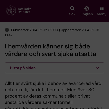
Skip
to
main
Sök
English
Meny
content
Publicerad: 2014-12-12 09:00 | Uppdaterad: 2014-12-15
13:47
I hemvården känner sig både
vårdare och svårt sjuka utsatta
Hitta på sidan
Allt fler svårt sjuka i behov av avancerad vård
och teknik, får det i hemmet. Men över 80
procent av deras kommunalt eller privat
anställda vårdare saknar formell
vårdutbildning, samt upplever brister i stödet