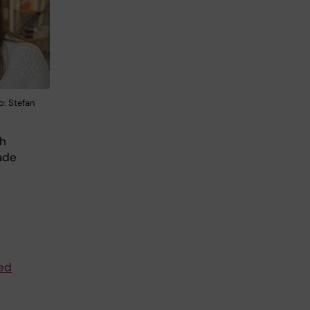
o: Stefan
ch
ade
ed