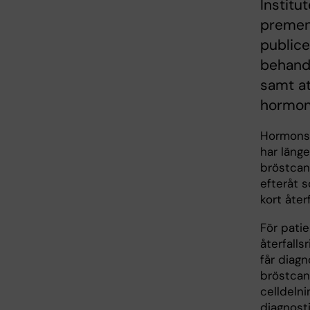
Institu
premen
publice
behandl
samt at
hormone
Hormonsä
har länge
bröstcanc
efteråt 
kort återf
För pati
återfalls
får diag
bröstcanc
celldeln
diagnost