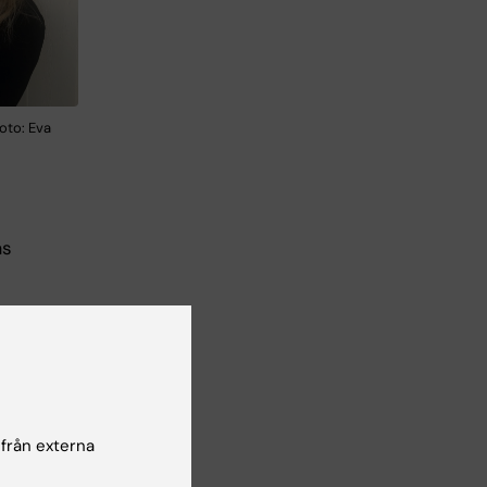
oto: Eva
as
ill
tse
 från externa