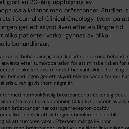
tet gjort en 20-årig uppföljning av
opausala kvinnor med bröstcancer. Studien, 
rats i Journal of Clinical Oncology, tyder på at
ingen ger ett skydd även efter en längre tid
t olika patienter verkar gynnas av olika
lla behandlingar.
nkande behandlingar, även kallade endokrina behandlin
 använts efter tumöroperation för att minska risken för 
erceller ska spridas, men det har varit oklart hur lång t
som behandlingen ger ett skydd.
Många cancerformer har
allsrisk, vanligtvis inom några år.
enter med hormonkänslig bröstcancer sträcker sig dock
risken ofta över flera decennier. Cirka 80 procent av alla
nosen bröstcancer har östrogenreceptor-positiv
er vilket innebär att östrogen stimulerar cellen till
ing så att tumören växer. Eftersom många kvinnor
iseras med bröstcancer i relativt ung ålder är kunskap 