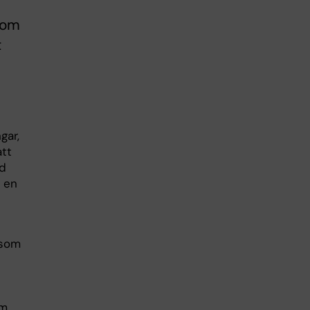
som
t
gar,
att
id
 en
 som
om