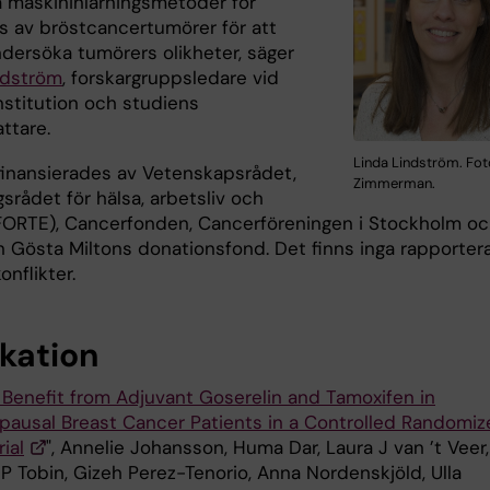
a maskininlärningsmetoder för
ys av bröstcancertumörer för att
ndersöka tumörers olikheter, säger
ndström
, forskargruppsledare vid
stitution och studiens
attare.
Linda Lindström. Fot
finansierades av Vetenskapsrådet,
Zimmerman.
srådet för hälsa, arbetsliv och
(FORTE), Cancerfonden, Cancerföreningen i Stockholm o
en Gösta Miltons donationsfond. Det finns inga rapporter
onflikter.
ikation
Benefit from Adjuvant Goserelin and Tamoxifen in
ausal Breast Cancer Patients in a Controlled Randomiz
rial
", Annelie Johansson, Huma Dar, Laura J van ’t Veer,
P Tobin, Gizeh Perez-Tenorio, Anna Nordenskjöld, Ulla