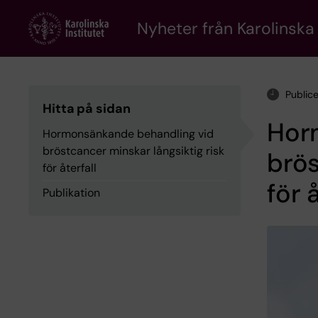
Skip
to
Nyheter från Karolinska 
main
content
Public
Hitta på sidan
Hor
Hormonsänkande behandling vid
bröstcancer minskar långsiktig risk
brös
för återfall
för 
Publikation