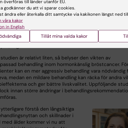
 överföras till länder utanför EU.
rna hos patienter med hög genomisk risk har oftast en
 godkänner du att vi sparar cookies.
certillväxt. Dessa patienter har därför en tidigare risk fö
t ändra eller återkalla ditt samtycke via kakikonen längst ned til
och behöver då en mer aggressiv behandling, till exempel
 våra kakor
relin som snabbt och effektivt minskar östrogennivåern
on in English
r som har en mindre aggressiv sjukdom verkar däremot 
nödvändiga
Tillåt mina valda kakor
Ti
ktig risk för återfall. I dessa fall verkar tamoxifen erbjuda
kydd, säger Annelie Johansson.
tudien är relativt liten, så belyser den vikten av
npassad behandling inom hormonkänslig bröstcancer. Fö
tienter kan en mer aggressiv behandling vara nödvändig 
leva, medan en mildare behandling kan räcka för andra vi
ieffekterna och ger bättre livskvalitet. Uppföljande stud
ock innan större ändringar i behandlingsrekommendati
mföras.
 ytterligare förstå den långsiktiga
ehandlingsnyttan och skillnader i
med ålder kommer vi nu att