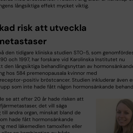
gens långsiktiga effekt mycket viktig.
kad risk att utveckla
rmetastaser
på den tidigare kliniska studien STO-5, som genomförde
90 och 1997, har forskare vid Karolinska Institutet nu
t den långsiktiga behandlingsnyttan av hormonsänkand
ng hos 584 premenopausala kvinnor med
receptor-positiv bröstcancer. Studien inkluderar även e
grupp som inte hade fått någon hormonsänkande behandl
e se att efter 20 år hade risken att
fjärrmetastaser, det vill säga
 till andra organ, minskat bland de
som hade fått hormonsänkande
ng med läkemedlen tamoxifen eller