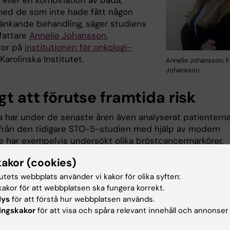
 eller en kombination av båda,
med de som inte hade fått någon
nkande behandling, säger studiens
rfattare
Annelie Johansson
,
tor på
institutionen för onkologi-
 Karolinska Institutet.
Annelie Johansson. F
Johansson.
gt att förutse framtida risk
a har under de senaste åren även analyserat patientern
från den tidigare STO-5-studien med hjälp av modern
De har exempelvis undersökt olika bröstcancermarkörer,
trogenreceptorn och progesteronreceptorn samt
kakor (cookies)
as genuttryck med hjälp av en gen-risk-signatur.
tutets webbplats använder vi kakor för olika syften:
n mäter aktiviteten hos 70 olika gener vilket summeras t
akor för att webbplatsen ska fungera korrekt.
äng. Det gör det möjligt att i ett tidigt skede kunna föru
lys
för att förstå hur webbplatsen används.
lernas framtida utveckling och på så sätt kategorisera
ingskakor
för att visa och spåra relevant innehåll och annonser
na i låg respektive hög genomisk risk.