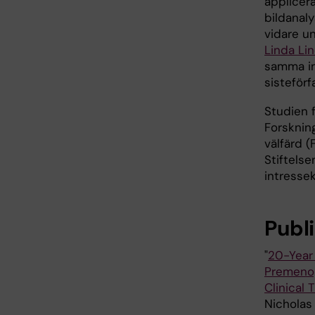
applicer
bildanal
vidare u
Linda Li
samma in
sisteförf
Studien 
Forskning
välfärd 
Stiftels
intressek
Publ
"
20-Year 
Premenop
Clinical T
Nicholas 