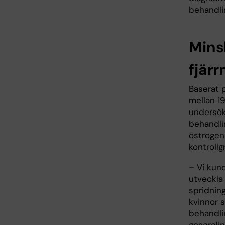
behandlin
Mins
fjär
Baserat 
mellan 19
undersök
behandli
östrogen
kontroll
– Vi kund
utveckla 
spridning
kvinnor 
behandli