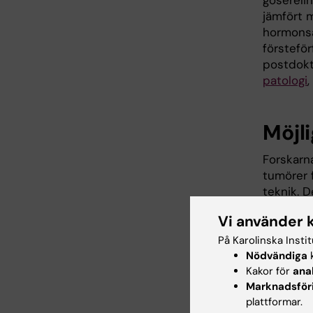
goserelin
jämfört 
hormonsä
förstefö
postdok
patologi
,
Möjli
Forskarn
tumörer 
teknik. 
såsom ös
Vi använder 
tumörern
På Karolinska Insti
Signature
Nödvändiga
k
en riskpo
Kakor för
ana
tumörcel
Marknadsför
patienter
plattformar.