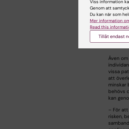
Viss information kan
– Tumöre
Genom att samtycka
högre can
Du kan när som hels
återfall 
Mer information om
med gose
Read this informati
Patiente
Tillåt endast 
en långsi
bättre s
Även om s
individa
vissa pa
att över
minskar b
behövs d
kan geno
– För att
risken, b
samband 