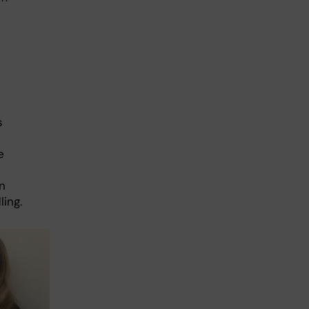
s
e
n
ing.