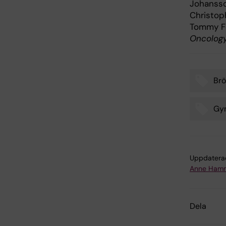
Johansso
Christoph
Tommy Fo
Oncolog
Brö
Tags
Gyn
Uppdatera
Anne Hamm
Dela