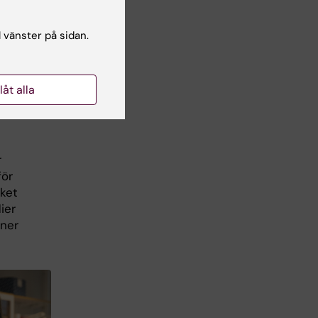
r
l vänster på sidan.
a.
ha
llåt alla
 ett
r
för
lket
ier
oner