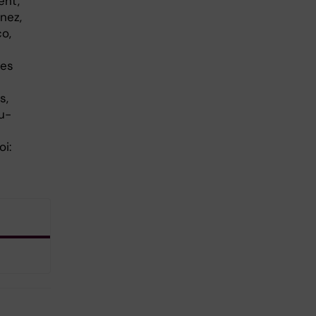
ent,
nez,
o,
les
s,
u-
oi: