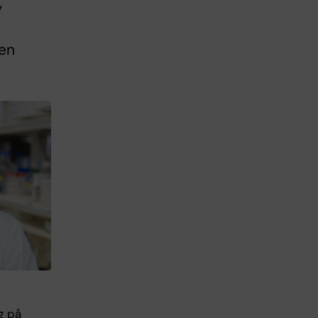
v
nen
g på