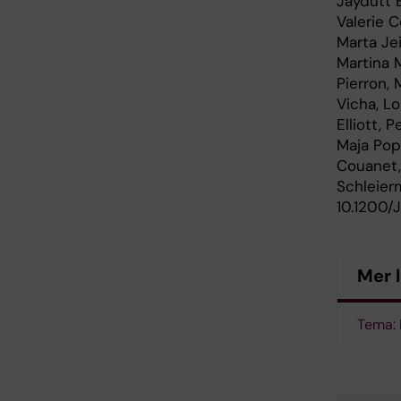
Jaydutt 
Valerie C
Marta Je
Martina 
Pierron,
Vicha, Lo
Elliott, 
Maja Popo
Couanet,
Schleierm
10.1200/
Mer 
Tema: