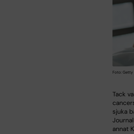
Foto: Getty
Tack va
cancer
sjuka ba
Journal
annat K