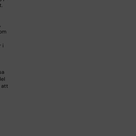
.
,
tom
 i
sa
el
 att