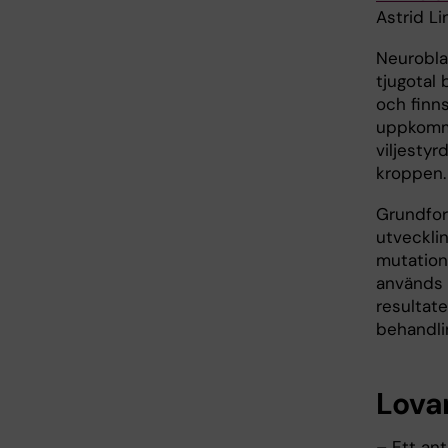
Astrid Li
Neurobla
tjugotal
och finn
uppkomme
viljestyr
kroppen.
Grundfor
utvecklin
mutation
används 
resultat
behandli
Lova
– Ett an