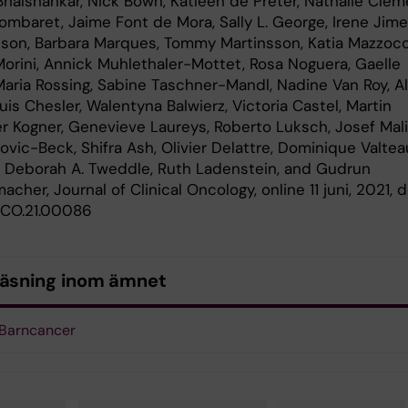
Bhalshankar, Nick Bown, Katleen de Preter, Nathalie Clem
ombaret, Jaime Font de Mora, Sally L. George, Irene Jime
ison, Barbara Marques, Tommy Martinsson, Katia Mazzocc
Morini, Annick Muhlethaler-Mottet, Rosa Noguera, Gaelle
 Maria Rossing, Sabine Taschner-Mandl, Nadine Van Roy, A
uis Chesler, Walentyna Balwierz, Victoria Castel, Martin
Per Kogner, Genevieve Laureys, Roberto Luksch, Josef Mali
vic-Beck, Shifra Ash, Olivier Delattre, Dominique Valtea
 Deborah A. Tweddle, Ruth Ladenstein, and Gudrun
acher, Journal of Clinical Oncology, online 11 juni, 2021, d
JCO.21.00086
läsning inom ämnet
 Barncancer