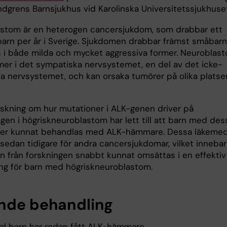
ndgrens Barnsjukhus vid Karolinska Universitetssjukhuset
stom är en heterogen cancersjukdom, som drabbar ett
 barn per år i Sverige. Sjukdomen drabbar främst småbarn
s i både milda och mycket aggressiva former. Neuroblas
r i det sympatiska nervsystemet, en del av det icke-
da nervsystemet, och kan orsaka tumörer på olika platser
skning om hur mutationer i ALK-genen driver på
gen i högriskneuroblastom har lett till att barn med des
er kunnat behandlas med ALK-hämmare. Dessa läkemed
sedan tidigare för andra cancersjukdomar, vilket innebar
en från forskningen snabbt kunnat omsättas i en effektiv
ng för barn med högriskneuroblastom.
nde behandling
tal barn har redan fått ALK-hämmare