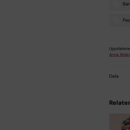
Ba
Tags
Ped
Uppdatera
Anna Molin
Dela
Relater