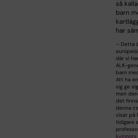
så kall
barn me
kartläg
har sä
– Detta ä
europeis
där vi ha
ALK-gene
barn med
Att ha e
sig ge si
men den 
det finn
denna ca
visat på 
tidigare 
professo
kvinnors