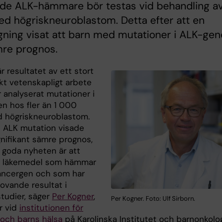
ade ALK-hämmare bör testas vid behandling a
d högriskneuroblastom. Detta efter att en
gning visat att barn med mutationer i ALK-ge
mre prognos.
r resultatet av ett stort
kt vetenskapligt arbete
r analyserat mutationer i
n hos fler än 1 000
 högriskneuroblastom.
n ALK mutation visade
gnifikant sämre prognos,
goda nyheten är att
s läkemedel som hämmar
ncergen och som har
lovande resultat i
studier, säger
Per Kogner
,
Per Kogner. Foto: Ulf Sirborn.
r vid
institutionen för
 och barns hälsa
på Karolinska Institutet och barnonkolo