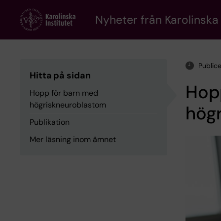
Skip
to
Nyheter från Karolinska 
main
content
Public
Hitta på sidan
Hop
Hopp för barn med
högriskneuroblastom
hög
Publikation
Mer läsning inom ämnet