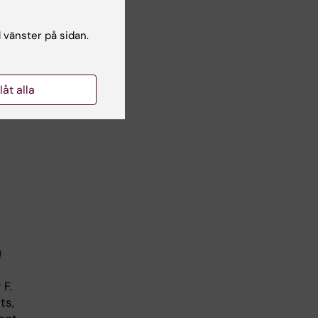
l vänster på sidan.
de
ara
ed
llåt alla
er.
)
 F.
ts,