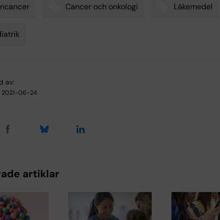
rncancer
Cancer och onkologi
Läkemedel
iatrik
d av:
2021-06-24
ade artiklar