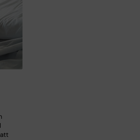
n
d
att