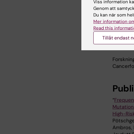
stärka s
Viss information kan
precisio
Genom att samtycka
Du kan när som hels
– De akt
Mer information om
barnen, d
Read this informati
kartlägga
Tillåt endast 
neurobla
skräddar
Forsknin
Cancerfo
Publ
“
Frequen
Mutation
High-Ris
Pötschger
Ambros, N