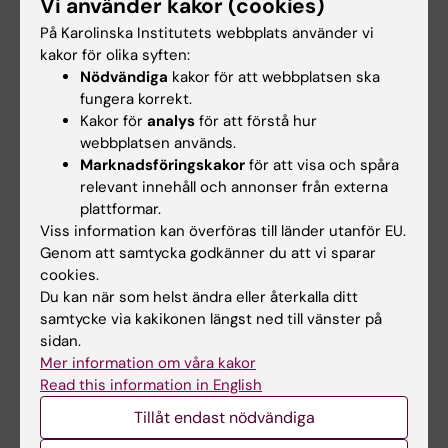
Vi använder kakor (cookies)
J. Neurosci. 2014 Jan;34(5):1592-8
På Karolinska Institutets webbplats använder vi
kakor för olika syften:
Nödvändiga
kakor för att webbplatsen ska
Kognitionsforskning
Tags
fungera korrekt.
Kakor för
analys
för att förstå hur
webbplatsen används.
Uppdaterad av:
Marknadsföringskakor
för att visa och spåra
Webb Admin
2014-03-14
relevant innehåll och annonser från externa
plattformar.
Viss information kan överföras till länder utanför EU.
Genom att samtycka godkänner du att vi sparar
Dela
cookies.
Du kan när som helst ändra eller återkalla ditt
samtycke via kakikonen längst ned till vänster på
sidan.
Relaterade artiklar
Mer information om våra kakor
Read this information in English
Tillåt endast nödvändiga