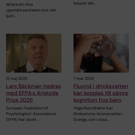
belyser det…
lättare att rikta
uppmärksamheten mot rätt
ljud i…
15 maj 2025
7 mar 2025
Lars Bäckman hedras
Fluorid i dricksvatten
med EFPA:s Aristotle
kan kopplas till sämre
Prize 2025
kognition hos barn
European Federation of
Höga fluoridhalter kan
Psychologists’ Associations
förekomma i brunnsvatten i
(EFPA) har utsett…
Sverige, och i vissa…