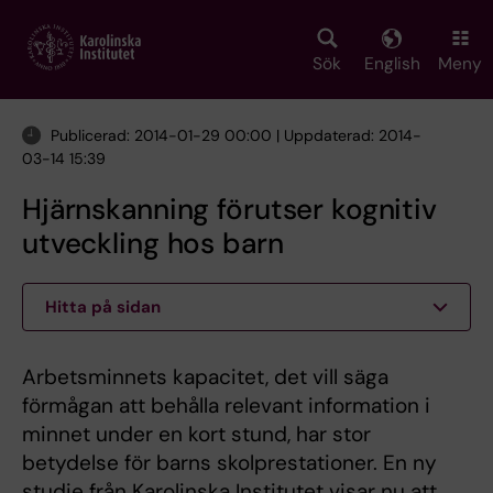
Skip
to
main
Sök
English
Meny
content
Publicerad: 2014-01-29 00:00 | Uppdaterad: 2014-
03-14 15:39
Hjärnskanning förutser kognitiv
utveckling hos barn
Hitta på sidan
Arbetsminnets kapacitet, det vill säga
förmågan att behålla relevant information i
minnet under en kort stund, har stor
betydelse för barns skolprestationer. En ny
studie från Karolinska Institutet visar nu att