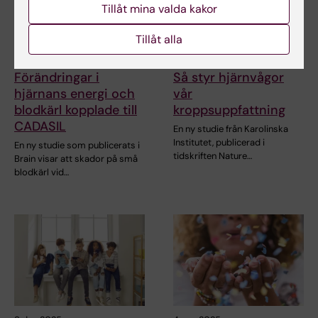
Tillåt mina valda kakor
Tillåt alla
4 feb 2026
12 jan 2026
Förändringar i
Så styr hjärnvågor
hjärnans energi och
vår
blodkärl kopplade till
kroppsuppfattning
CADASIL
En ny studie från Karolinska
Institutet, publicerad i
En ny studie som publicerats i
tidskriften Nature…
Brain visar att skador på små
blodkärl vid…