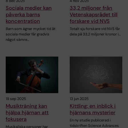
8 dec 2025
4 nov 2025
Sociala medier kan
33,2 miljoner från
påverka barns
Vetenskapsrådet till
koncentration
forskare vid NVS
Barn som ägnar mycket tid åt
Totalt sju forskare vid NVS får
sociala medier får gradvis
dela på 33,2 miljoner kronor i…
något sämre…
19 sep 2025
13 jun 2025
Musikträning kan
Kittling: en inblick i
hjälpa hjärnan att
hjärnans mysterier
fokusera
En ny studie publicerad i
tidskriften Science Advances
Musikaliska personer har