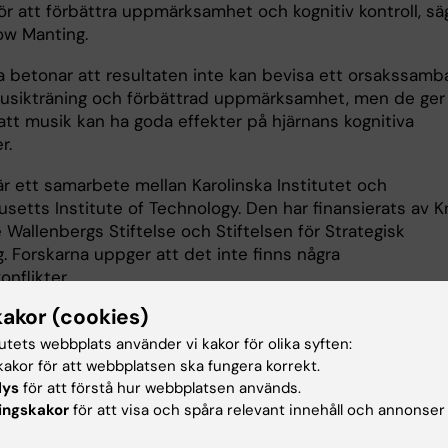
ör att förbättra uppmärksamhet och kognitiv kontroll, sä
ow Manting.
a betonar att resultaten inte kan bevisa ett orsakssam
usikträning och förbättrad uppmärksamhet, men de ger
att musik kan ha goda effekter på hjärnans kognitiva
r.
är ett samarbete mellan Karolinska Institutet och
setts Institute of Technology. Den har finansierats av K
 Wallenbergs Stiftelse och Stiftelsen för Strategisk
. Forskarna uppger att det inte finns några
onflikter.
kakor (cookies)
ikation
tutets webbplats använder vi kakor för olika syften:
akor för att webbplatsen ska fungera korrekt.
lys
för att förstå hur webbplatsen används.
icality enhances top-down and bottom-up selective
ingskakor
för att visa och spåra relevant innehåll och annonser
: Insights from precise separation of simultaneous neura
s”,
Cassia Low Manting, Dimitrios Pantazis, John Gabrie