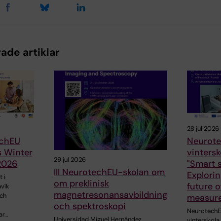
ade artiklar
28 jul 2026
chEU
Neurote
s Winter
vinters
29 jul 2026
2026
"Smart s
III NeurotechEU-skolan om
Explorin
 i
om preklinisk
future o
avík
magnetresonansavbildning
och
measur
och spektroskopi
NeurotechE
ar…
Universidad Miguel Hernández
vinterskol