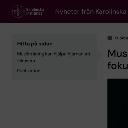
Skip
to
Nyheter från Karolinska 
main
content
Public
Hitta på sidan
Musi
Musikträning kan hjälpa hjärnan att
fokusera
fok
Publikation