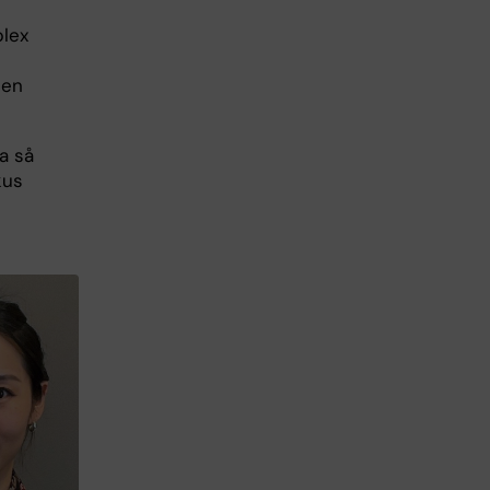
plex
ten
a så
kus