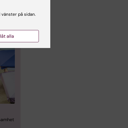
oi:
l vänster på sidan.
llåt alla
ksamhet