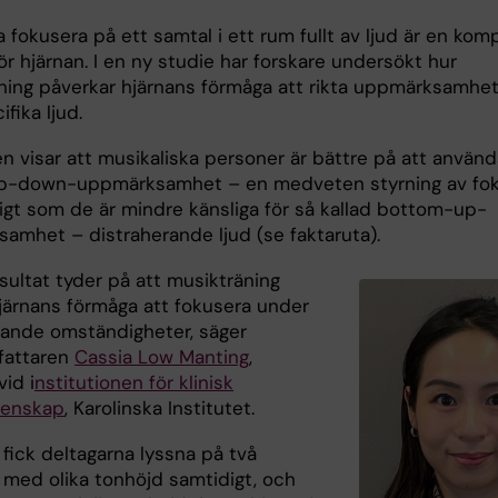
 fokusera på ett samtal i ett rum fullt av ljud är en kom
ör hjärnan. I en ny studie har forskare undersökt hur
ning påverkar hjärnans förmåga att rikta uppmärksamhe
fika ljud.
n visar att musikaliska personer är bättre på att använd
op-down-uppmärksamhet – en medveten styrning av fo
igt som de är mindre känsliga för så kallad bottom-up-
amhet – distraherande ljud (se faktaruta).
sultat tyder på att musikträning
hjärnans förmåga att fokusera under
rande omständigheter, säger
rfattaren
Cassia Low Manting
,
vid i
nstitutionen för klinisk
tenskap
, Karolinska Institutet.
 fick deltagarna lyssna på två
 med olika tonhöjd samtidigt, och