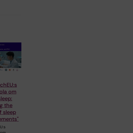
chEU:s
kola om
leep:
g the
f sleep
ements"
U:s
a om