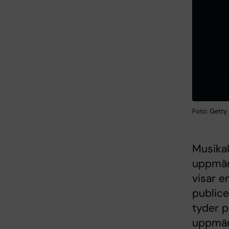
Foto: Getty
Musikal
uppmärk
visar e
publice
tyder p
uppmär