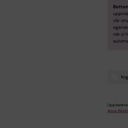
Botto
uppmär
vår om
egenska
när vi 
automat
Kog
Tags
Uppdatera
Anna Björk