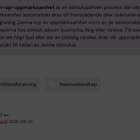
m-up-uppmärksamhet
är en stimulusdriven process där vår
ksamhet automatiskt dras till framträdande eller oväntade st
givning. Denna typ av uppmärksamhet styrs av de sensoriska
perna hos stimuli, såsom ljusstyrka, färg eller rörelse. Till ex
hör ett högt ljud eller ser en plötslig rörelse, dras vår uppmä
iskt till källan av denna stimulus.
nitionsforskning
Neurovetenskap
d av:
lund
2025-09-22