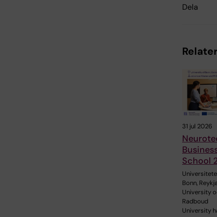
Dela
Relater
31 jul 2026
Neurote
Busines
School 
Universitetet
Bonn, Reykj
University 
Radboud
University h