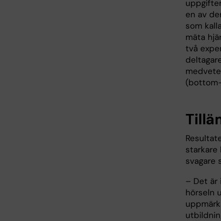
uppgiften
en av de
som kall
mäta hjär
två expe
deltagar
medvete
(bottom
Till
Resultat
starkare
svagare s
– Det är 
hörseln u
uppmärks
utbildni