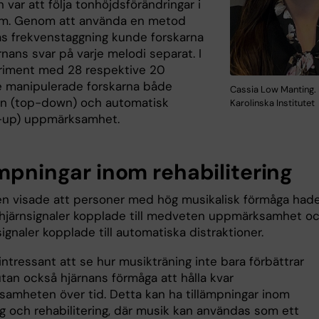
 var att följa tonhöjdsförändringar i
m. Genom att använda en metod
as frekvenstaggning kunde forskarna
nans svar på varje melodi separat. I
riment med 28 respektive 20
e manipulerade forskarna både
Cassia Low Manting. 
n (top-down) och automatisk
Karolinska Institutet
-up) uppmärksamhet.
ämpningar inom rehabilitering
en visade att personer med hög musikalisk förmåga had
 hjärnsignaler kopplade till medveten uppmärksamhet o
ignaler kopplade till automatiska distraktioner.
intressant att se hur musikträning inte bara förbättrar
tan också hjärnans förmåga att hålla kvar
amheten över tid. Detta kan ha tillämpningar inom
ng och rehabilitering, där musik kan användas som ett