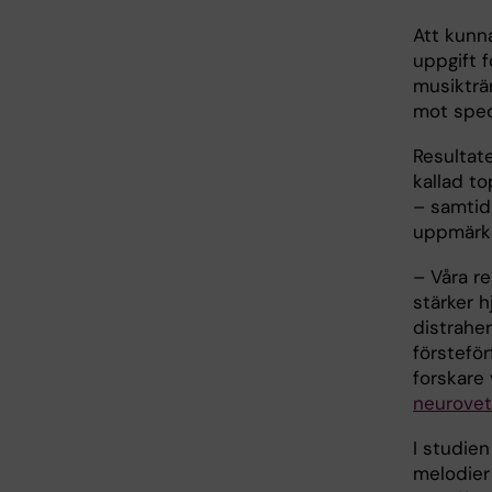
Att kunna
uppgift f
musikträ
mot speci
Resultate
kallad t
– samtid
uppmärks
– Våra re
stärker 
distrahe
förstefö
forskare 
neurove
I studien
melodier