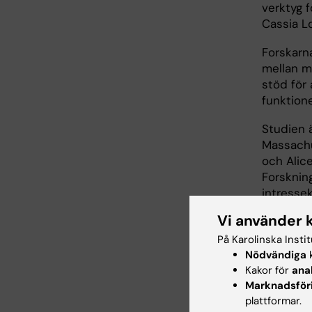
verktyg f
Cassia L
Forskarn
mellan m
stöd för 
funktione
Studien 
Massachu
och Alice
Forskning
intressek
Vi använder 
Publ
På Karolinska Insti
Nödvändiga
k
Kakor för
ana
“How mus
Marknadsför
attention
plattformar.
response