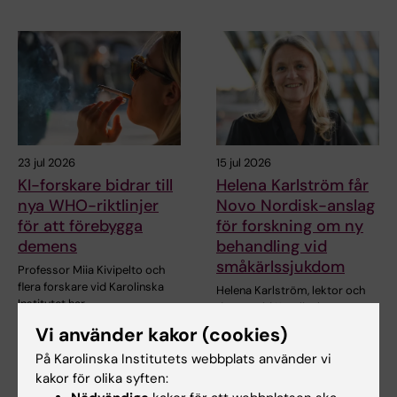
23 jul 2026
15 jul 2026
KI-forskare bidrar till
Helena Karlström får
nya WHO-riktlinjer
Novo Nordisk-anslag
för att förebygga
för forskning om ny
demens
behandling vid
småkärlssjukdom
Professor Miia Kivipelto och
flera forskare vid Karolinska
Helena Karlström, lektor och
Institutet har…
docent vid Karolinska
Institutet, har…
Vi använder kakor (cookies)
På Karolinska Institutets webbplats använder vi
kakor för olika syften: