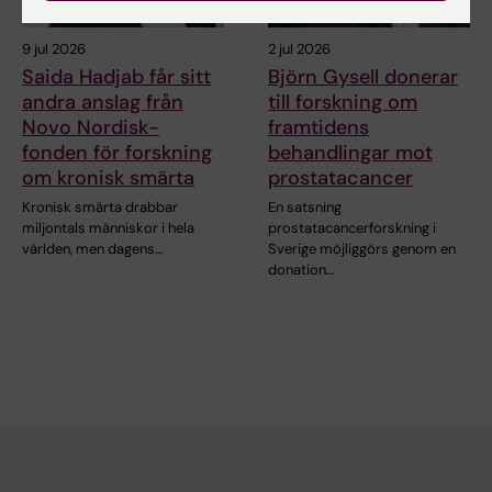
9 jul 2026
2 jul 2026
Saida Hadjab får sitt
Björn Gysell donerar
andra anslag från
till forskning om
Novo Nordisk-
framtidens
fonden för forskning
behandlingar mot
om kronisk smärta
prostatacancer
Kronisk smärta drabbar
En satsning
miljontals människor i hela
prostatacancerforskning i
världen, men dagens…
Sverige möjliggörs genom en
donation…