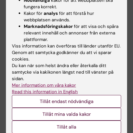
Nödvändiga
kakor för att webbplatsen ska
fungera korrekt.
Kakor för
analys
för att förstå hur
webbplatsen används.
Marknadsföringskakor
för att visa och spåra
relevant innehåll och annonser från externa
14 jul 2026
10 jul 2026
plattformar.
Metaboliskt syndrom
Novo Nordisk-anslag
Viss information kan överföras till länder utanför EU.
kopplat till snabbare
till KI-forskare för
Genom att samtycka godkänner du att vi sparar
åldrande av hjärnan
nydanande tester av
cookies.
läkemedel
Du kan när som helst ändra eller återkalla ditt
Personer med metaboliskt
samtycke via kakikonen längst ned till vänster på
syndrom tenderar att ha
Vid kardiometabola
hjärnor som verkar äldre…
sidan.
sjukdomar som typ-2
diabetes och åderförkalkning…
Mer information om våra kakor
Read this information in English
Tillåt endast nödvändiga
Tillåt mina valda kakor
Tillåt alla