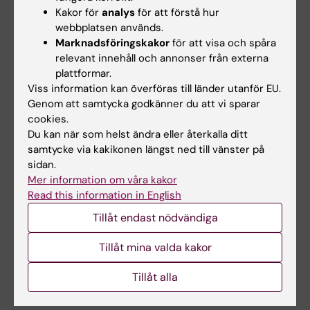
tillkännage den…
Kakor för
analys
för att förstå hur
webbplatsen används.
Marknadsföringskakor
för att visa och spåra
relevant innehåll och annonser från externa
plattformar.
Viss information kan överföras till länder utanför EU.
Genom att samtycka godkänner du att vi sparar
cookies.
Du kan när som helst ändra eller återkalla ditt
28 jul 2026
7 jul 2026
samtycke via kakikonen längst ned till vänster på
NeurotechEU:s
Juan Pablo Lopez
sidan.
Mer information om våra kakor
vinterskola om
utsedd till FENS-Kavli
Read this information in English
"Smart sleep:
Scholar 2026
Exploring the future
Juan Pablo Lopez, biträdande
Tillåt endast nödvändiga
of sleep
professor vid Institutionen för…
measurements"
Tillåt mina valda kakor
NeurotechEU:s vinterskola om
Tillåt alla
smart sömn, som organiseras
av Medical…