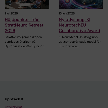
1 jul 2026
15 jun 2026
Höjdpunkter från
Ny utlysning: KI
StratNeuro Retreat
NeurotechEU
2026
Collaborative Award
StratNeuro‑gemenskapen
KI NeurotechEUs styrgrupp
samlades återigen på
utlyser begränsade medel för
Djurönäset den 3–5 juni för…
KI:s forskare,…
Upptäck KI
Utbildning