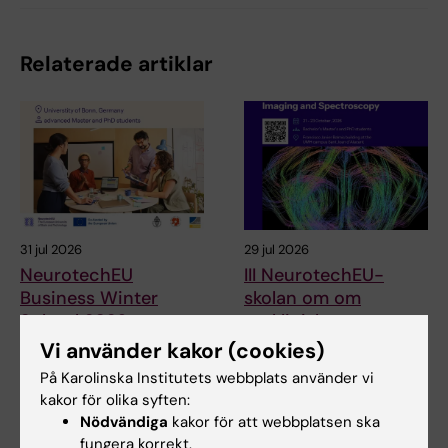
Relaterade artiklar
31 jul 2026
29 jul 2026
NeurotechEU
III NeurotechEU-
Business Winter
skolan om om
School 2026
preklinisk
magnetresonansavbil
Vi använder kakor (cookies)
Universitetet i Bonn, Reykjavík
dning och
University och Radboud
På Karolinska Institutets webbplats använder vi
University har…
spektroskopi
kakor för olika syften:
Universidad Miguel Hernández
Nödvändiga
kakor för att webbplatsen ska
de Elche (UMH) har nöjet att
fungera korrekt.