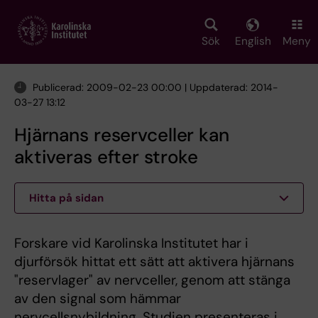
Skip
to
main
Sök
English
Meny
content
Publicerad: 2009-02-23 00:00 | Uppdaterad: 2014-
03-27 13:12
Hjärnans reservceller kan
aktiveras efter stroke
Hitta på sidan
Forskare vid Karolinska Institutet har i
djurförsök hittat ett sätt att aktivera hjärnans
"reservlager" av nervceller, genom att stänga
av den signal som hämmar
nervcellsnybildning. Studien presenteras i