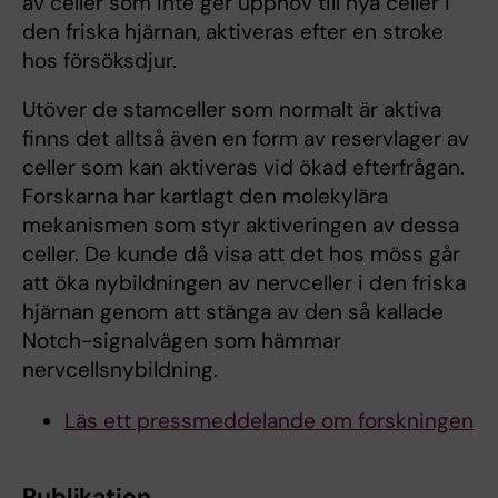
av celler som inte ger upphov till nya celler i
den friska hjärnan, aktiveras efter en stroke
hos försöksdjur.
Utöver de stamceller som normalt är aktiva
finns det alltså även en form av reservlager av
celler som kan aktiveras vid ökad efterfrågan.
Forskarna har kartlagt den molekylära
mekanismen som styr aktiveringen av dessa
celler. De kunde då visa att det hos möss går
att öka nybildningen av nervceller i den friska
hjärnan genom att stänga av den så kallade
Notch-signalvägen som hämmar
nervcellsnybildning.
Läs ett pressmeddelande om forskningen
Publikation