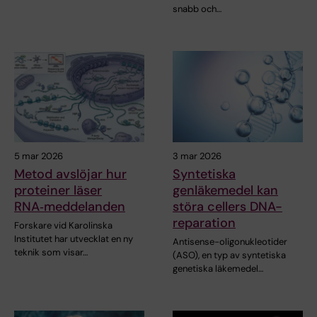
snabb och…
5 mar 2026
3 mar 2026
Metod avslöjar hur
Syntetiska
proteiner läser
genläkemedel kan
RNA‑meddelanden
störa cellers DNA-
reparation
Forskare vid Karolinska
Institutet har utvecklat en ny
Antisense-oligonukleotider
teknik som visar…
(ASO), en typ av syntetiska
genetiska läkemedel…