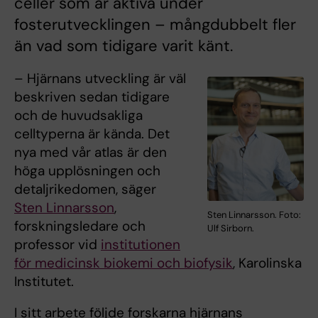
celler som är aktiva under
fosterutvecklingen – mångdubbelt fler
än vad som tidigare varit känt.
– Hjärnans utveckling är väl
beskriven sedan tidigare
och de huvudsakliga
celltyperna är kända. Det
nya med vår atlas är den
höga upplösningen och
detaljrikedomen, säger
Sten Linnarsson
,
Sten Linnarsson. Foto:
forskningsledare och
Ulf Sirborn.
professor vid
institutionen
för medicinsk biokemi och biofysik
, Karolinska
Institutet.
I sitt arbete följde forskarna hjärnans