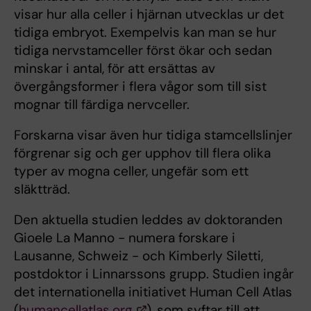
visar hur alla celler i hjärnan utvecklas ur det
tidiga embryot. Exempelvis kan man se hur
tidiga nervstamceller först ökar och sedan
minskar i antal, för att ersättas av
övergångsformer i flera vågor som till sist
mognar till färdiga nervceller.
Forskarna visar även hur tidiga stamcellslinjer
förgrenar sig och ger upphov till flera olika
typer av mogna celler, ungefär som ett
släktträd.
Den aktuella studien leddes av doktoranden
Gioele La Manno - numera forskare i
Lausanne, Schweiz - och Kimberly Siletti,
postdoktor i Linnarssons grupp. Studien ingår
det internationella initiativet Human Cell Atlas
(
humancellatlas.org
), som syftar till att