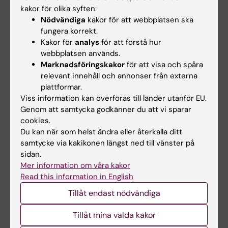
Lederer, Lisa M. Dratva, Anna Johnsson, Mats
kakor för olika syften:
Nödvändiga
kakor för att webbplatsen ska
Nilsson, Peter Lönnerberg, Sten Linnarsson.
fungera korrekt.
Nature
, online 28 juli 2021, doi:10.1038/s41586-
Kakor för
analys
för att förstå hur
021-03775-x.
webbplatsen används.
Marknadsföringskakor
för att visa och spåra
relevant innehåll och annonser från externa
plattformar.
Mer inom ämnet
Viss information kan överföras till länder utanför EU.
Genom att samtycka godkänner du att vi sparar
Intervju med Sten Linnarsson i podden
cookies.
Medicinvetarna.
Du kan när som helst ändra eller återkalla ditt
samtycke via kakikonen längst ned till vänster på
sidan.
Mer information om våra kakor
Biofysik
Biokemi
Cellbiologi
Read this information in English
Tags
Tillåt endast nödvändiga
Uppdaterad av:
Tillåt mina valda kakor
Anne Hammarskjöld
2021-07-28