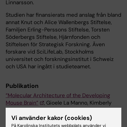
Linnarsson.
Studien har finansierats med anslag från bland
annat Knut och Alice Wallenbergs Stiftelse,
Familjen Erling-Perssons Stiftelse, Torsten
Söderbergs Stiftelse, Hjärnfonden och
Stiftelsen för Strategisk Forskning. Även
forskare vid SciLifeLab, Stockholms
universitet och forskningsinstitut i Schweiz
och USA har ingått i studieteamet.
Publikation
”Molecular Architecture of the Developing
Mouse Brain”
, Gioele La Manno, Kimberly
Siletti, Alessandro Furlan, Daniel Gyllborg, Elin
Vinsland, Alejandro Mossi Albiach, Christoffer
Vi använder kakor (cookies)
Mattsson Langseth, Irina Khven, Alex R.
På Karolinska Institutets webbplats använder vi