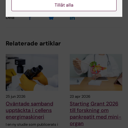
Tillåt alla
Dela
Relaterade artiklar
25 jun 2026
23 apr 2026
Oväntade samband
Starting Grant 2026
upptäckta i cellens
till forskning om
energimaskineri
pankreatit med mini-
organ
I en ny studie som publicerats i