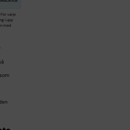
För varje
ng i upp
dan med
r
så
 som
aden