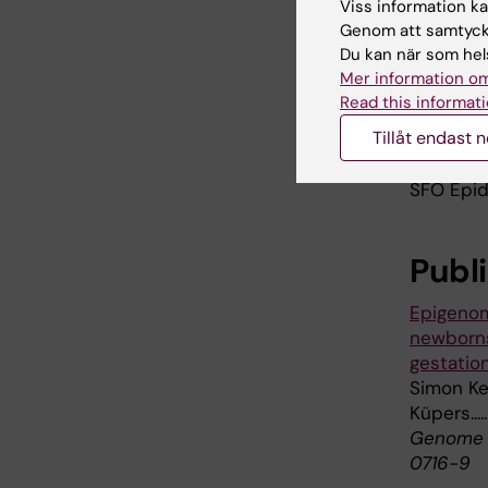
Viss information kan
nya möjli
Genom att samtycka
som föds 
Du kan när som hels
hälsoeffe
Mer information om
Read this informati
Den sven
Tillåt endast 
Council 
Lungfond
SFO Epide
Publ
Epigenom
newborns
gestatio
Simon Ke
Küpers...
Genome M
0716-9