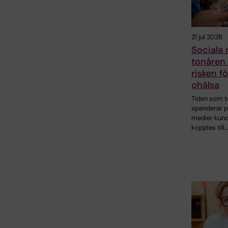
21 jul 2026
Sociala 
tonåren 
risken f
ohälsa
Tiden som t
spenderar p
medier kund
kopplas till…