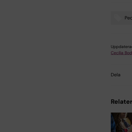
Ped
Tags
Uppdatera
Cecilia Bo
Dela
Relater