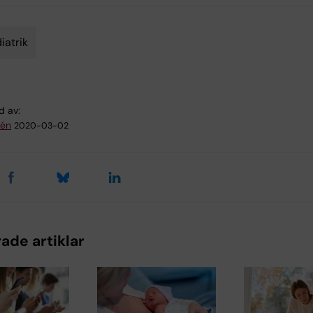
iatrik
d av:
dén
2020-03-02
ade artiklar