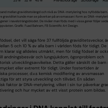
mband mellan graviditetslängd och nivå av DNA-metylering hos nyfödda barn. 
re graviditet kunde man se påverkan på arvsmassan i form av DNA-metyleri
ener i navelsträngsblodet. De nivåer man föds med i vissa gener följer se
ppväxten. Grafik: Fuad Bahram, FB Scientific Art Design.
 födsel, det vill säga före 37 fullföljda graviditetsveckor, ä
Mellan 5 och 10 % av alla barn i världen föds för tidigt. De
rn klarar sig alldeles utmärkt, men för tidig födsel är ock
till andningsbesvär och lungsjukdom, ögonproblem och
risk utvecklingsavvikelse. Detta gäller särskilt de barn
mycket eller extremt för tidigt. Under fostertiden är
iska processer, d.v.s kemisk modifiering av arvsmassan
ktiga för att styra utveckling och tillväxt. En sådan
sk faktor är DNA-metylering, vilket i sin tur påverkar gr
ivering och hur mycket av ett visst protein som bildas.