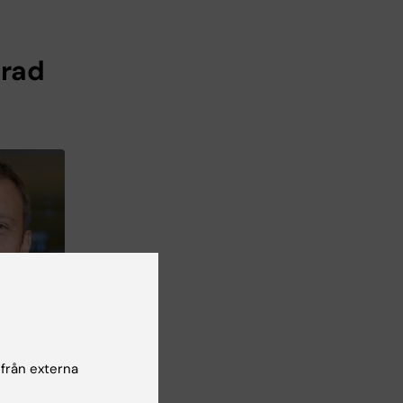
trad
 från externa
 Foto: