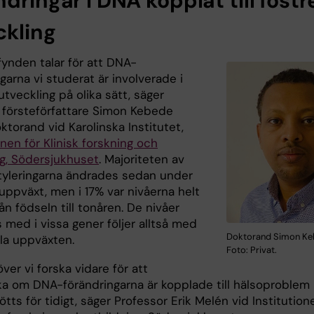
dringar i DNA kopplat till fostr
ckling
fynden talar för att DNA-
garna vi studerat är involverade i
utveckling på olika sätt, säger
 försteförfattare Simon Kebede
ktorand vid Karolinska Institutet,
onen för Klinisk forskning och
ng, Södersjukhuset
. Majoriteten av
leringarna ändrades sedan under
uppväxt, men i 17% var nivåerna helt
rån födseln till tonåren. De nivåer
 med i vissa gener följer alltså med
Doktorand Simon Ke
la uppväxten.
Foto: Privat.
er vi forska vidare för att
a om DNA-förändringarna är kopplade till hälsoproblem
tts för tidigt, säger Professor Erik Melén vid Institution