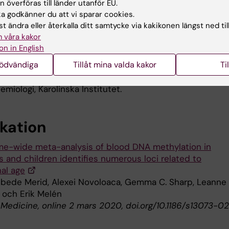
 överföras till länder utanför EU.
Stefan Zimmerman.
gheter att på bästa sätt vårda barn
 godkänner du att vi sparar cookies.
för tidigt för att undvika komplikationer och negativa
t ändra eller återkalla ditt samtycke via kakikonen längst ned til
kter, säger Erik Melén.
 våra kakor
on in English
ska delen av studien har finansierats av European Rese
nödvändiga
Tillåt mina valda kakor
Ti
(TRIBAL, grant agreement 757919), Vetenskapsrådet, Hjär
en, Region Stockholm (ALF och för BAMSE-projektet), s
miologi, Karolinska Institutet.
ikation
e-wide meta-analysis of blood DNA methylation in
 and children identifies numerous loci related to
nal age
bede Merid, Alexei Novoloaca, Gemma C. Sharp, Leanne 
.. och Erik Melén
edicine, online 2 mars 2020, doi.org/10.1186/s13073-0