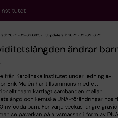
Institutet
erad: 2020-03-02 08:07 | Uppdaterad: 2020-03-02 10:20
iditetslängden ändrar bar
A
e från Karolinska Institutet under ledning av
or Erik Melén har tillsammans med ett
tionellt team kartlagt sambanden mellan
tetslängd och kemiska DNA-förändringar hos f
 nyfödda barn. För varje veckas längre gravid
man se påverkan på arvsmassan i form av DN