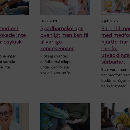
14 jul 2026
2 jul 2026
medier i
Spädbarnskollaps
Barn till 
ökade inte
ovanligt men kan få
med medfö
ör psykisk
allvarliga
hjärtfel har
konsekvenser
risk för
utveckling
onåringar
Plötslig oväntad
sårbarhet
å sociala
spädbarnskollaps
e inte
under den första
Barn vars mam
levnadsveckan är…
har medfött hjärt
bedöms något o
ha svårigheter…