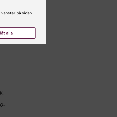
l vänster på sidan.
arch
llåt alla
t-
amt
K.
20-