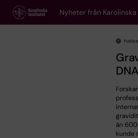
Skip
to
Nyheter från Karolinska 
main
content
Public
Grav
DN
Forskar
profess
interna
gravidi
än 6000
kunde 