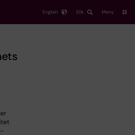
English
Sök
Meny
nets
ler
itet
A-