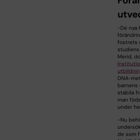
Förän
utve
-De nya 
förändrin
fostrets 
studiens
Merid, do
Instituti
utbildni
DNA-mety
barnens 
stabila f
man föds
under he
-Nu behöv
undersök
de som fö