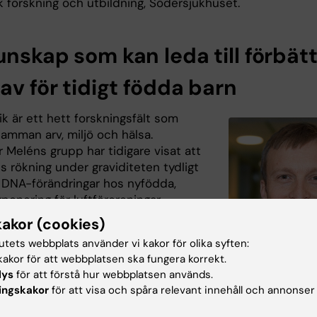
sk forskning och utbildning, Södersjukhuset.
unskap som kan leda till förbät
av för tidigt födda barn
k är ett hett forskningsfält som
amman arv, miljö och hälsa.
 Meléns grupp har tidigare visat att
rökning under graviditeten tydligt
 DNA-förändringar hos nyfödda,
ponering för luftföroreningar.
till sjukdomar som astma, allergi,
kakor (cookies)
 och även åldrande har också kunnat
tutets webbplats använder vi kakor för olika syften:
akor för att webbplatsen ska fungera korrekt.
lys
för att förstå hur webbplatsen används.
as att de nya fynden ska kunna
ingskakor
för att visa och spåra relevant innehåll och annonser
l värdefull kunskap om utveckling
Professor Erik Melén.
sterstadie och barndom, och på sikt