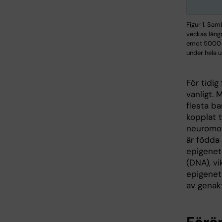
Figur 1. Sa
veckas läng
emot 5000 g
under hela u
För tidig
vanligt. 
flesta ba
kopplat 
neuromoto
är födda 
epigenet
(DNA), vi
epigeneti
av genakt