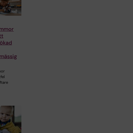
mammor
tt
 ökad
smässig
mor
fel
ftare