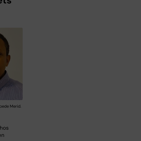
ets
bede Merid.
 hos
en