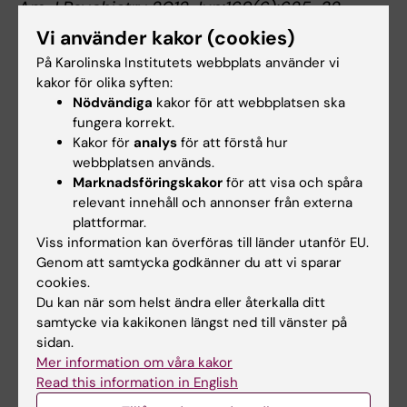
Am J Psychiatry 2012 Jun;169(6):625-32
Vi använder kakor (cookies)
På Karolinska Institutets webbplats använder vi
Psykiatri
kakor för olika syften:
Tags
Nödvändiga
kakor för att webbplatsen ska
fungera korrekt.
Kakor för
analys
för att förstå hur
Uppdaterad av:
webbplatsen används.
Webb Admin
2014-06-18
Marknadsföringskakor
för att visa och spåra
relevant innehåll och annonser från externa
plattformar.
Dela
Viss information kan överföras till länder utanför EU.
Genom att samtycka godkänner du att vi sparar
cookies.
Du kan när som helst ändra eller återkalla ditt
Relaterade artiklar
samtycke via kakikonen längst ned till vänster på
sidan.
Mer information om våra kakor
Read this information in English