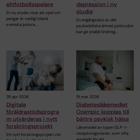
elitfotbollsspelare
depression i ny
studie
En ny studie visar att spel om
pengar är vanligt bland
En engångsdos av det
svenska juniora…
psykedeliska ämnet psilocybin
kan ge snabb lindring…
28 apr 2026
19 mar 2026
Digitala
Diabetesläkemedlet
föräldrastödsprogra
Ozempic kopplas till
m utvärderas i nytt
bättre psykisk hälsa
forskningsprojekt
Läkemedel av typen GLP-1-
receptoragonister, som ofta
Ett nytt forskningsprojekt vid
används för att…