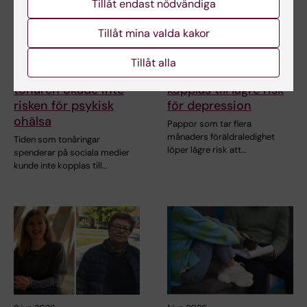
Tillåt endast nödvändiga
Tillåt mina valda kakor
21 jul 2026
18 jun 2026
Tillåt alla
Sociala medier i
Längre pappaledighet
tonåren ökade inte
kopplas till lägre risk
risken för psykisk
för depression
ohälsa
Pappor som tar flera
månaders föräldraledighet
Tiden som tonåringar
löper lägre risk att…
spenderar på sociala medier
kunde inte kopplas till…