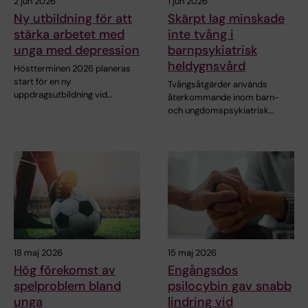
2 jun 2026
1 jun 2026
Ny utbildning för att
Skärpt lag minskade
stärka arbetet med
inte tvång i
unga med depression
barnpsykiatrisk
heldygnsvård
Höstterminen 2026 planeras
start för en ny
Tvångsåtgärder används
uppdragsutbildning vid…
återkommande inom barn-
och ungdomspsykiatrisk…
18 maj 2026
15 maj 2026
Hög förekomst av
Engångsdos
spelproblem bland
psilocybin gav snabb
unga
lindring vid