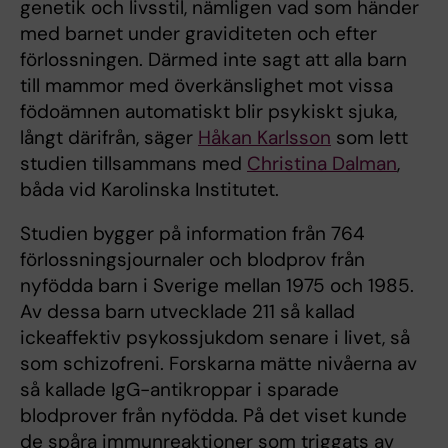
genetik och livsstil, nämligen vad som händer
med barnet under graviditeten och efter
förlossningen. Därmed inte sagt att alla barn
till mammor med överkänslighet mot vissa
födoämnen automatiskt blir psykiskt sjuka,
långt därifrån, säger
Håkan Karlsson
som lett
studien tillsammans med
Christina Dalman
,
båda vid Karolinska Institutet.
Studien bygger på information från 764
förlossningsjournaler och blodprov från
nyfödda barn i Sverige mellan 1975 och 1985.
Av dessa barn utvecklade 211 så kallad
ickeaffektiv psykossjukdom senare i livet, så
som schizofreni. Forskarna mätte nivåerna av
så kallade IgG-antikroppar i sparade
blodprover från nyfödda. På det viset kunde
de spåra immunreaktioner som triggats av