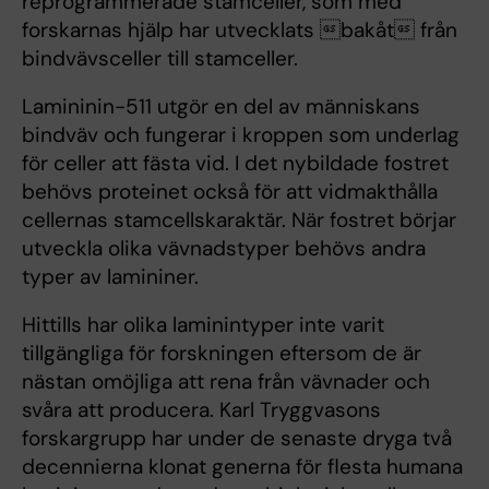
reprogrammerade stamceller, som med
forskarnas hjälp har utvecklats bakåt från
bindvävsceller till stamceller.
Lamininin-511 utgör en del av människans
bindväv och fungerar i kroppen som underlag
för celler att fästa vid. I det nybildade fostret
behövs proteinet också för att vidmakthålla
cellernas stamcellskaraktär. När fostret börjar
utveckla olika vävnadstyper behövs andra
typer av lamininer.
Hittills har olika laminintyper inte varit
tillgängliga för forskningen eftersom de är
nästan omöjliga att rena från vävnader och
svåra att producera. Karl Tryggvasons
forskargrupp har under de senaste dryga två
decennierna klonat generna för flesta humana