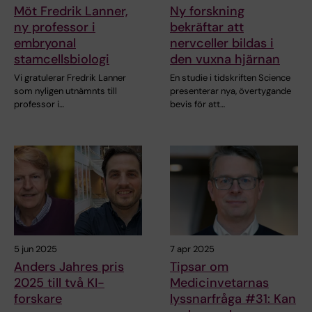
Möt Fredrik Lanner,
Ny forskning
ny professor i
bekräftar att
embryonal
nervceller bildas i
stamcellsbiologi
den vuxna hjärnan
Vi gratulerar Fredrik Lanner
En studie i tidskriften Science
som nyligen utnämnts till
presenterar nya, övertygande
professor i…
bevis för att…
5 jun 2025
7 apr 2025
Anders Jahres pris
Tipsar om
2025 till två KI-
Medicinvetarnas
forskare
lyssnarfråga #31: Kan