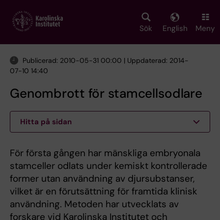
Skip
to
main
Sök
English
Meny
content
Publicerad: 2010-05-31 00:00 | Uppdaterad: 2014-
07-10 14:40
Genombrott för stamcellsodlare
Hitta på sidan
För första gången har mänskliga embryonala
stamceller odlats under kemiskt kontrollerade
former utan användning av djursubstanser,
vilket är en förutsättning för framtida klinisk
användning. Metoden har utvecklats av
forskare vid Karolinska Institutet och