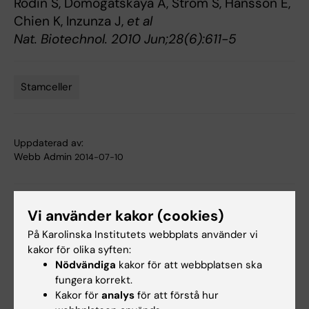
Rodin S, Domogatskaya A, Ström S, Hansson E,
Chien K, Inzunza J,
et al
Nat. Biotechnol. 2010 Jun;28(6):611-5
Stamceller
Tags
Uppdaterad av:
Webb Admin
2014-07-10
Dela
Vi använder kakor (cookies)
På Karolinska Institutets webbplats använder vi
kakor för olika syften:
Nödvändiga
kakor för att webbplatsen ska
Relaterade artiklar
fungera korrekt.
Kakor för
analys
för att förstå hur