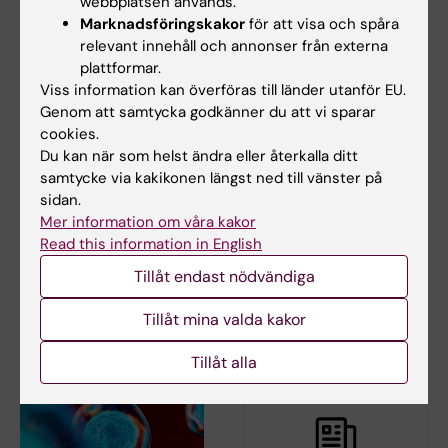
webbplatsen används.
Marknadsföringskakor
för att visa och spåra
relevant innehåll och annonser från externa
plattformar.
Viss information kan överföras till länder utanför EU.
Genom att samtycka godkänner du att vi sparar
2 jul 2026
16 apr 2026
cookies.
Hopp om att skydda
Framsteg för
Du kan när som helst ändra eller återkalla ditt
och återställa
stamcellsterapi vid
samtycke via kakikonen längst ned till vänster på
sidan.
fertiliteten hos
typ 1-diabetes
Mer information om våra kakor
personer som
Forskare vid Karolinska
Read this information in English
överlevt barncancer
Institutet och KTH har
utvecklat en förbättrad…
Tillåt endast nödvändiga
Forskare vid Karolinska
Institutet har visat att det är
möjligt att skapa…
Tillåt mina valda kakor
Tillåt alla