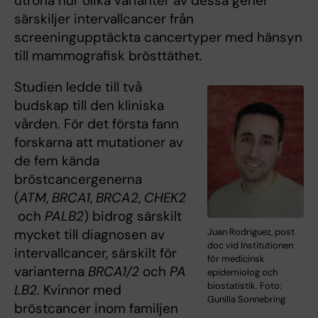
utröna hur olika varianter av dessa gener
särskiljer intervallcancer från
screeningupptäckta cancertyper med hänsyn
till mammografisk brösttäthet.
Studien ledde till två
budskap till den kliniska
vården. För det första fann
forskarna att mutationer av
de fem kända
bröstcancergenerna
(
ATM
,
BRCA1
,
BRCA2
,
CHEK2
och
PALB2
) bidrog särskilt
Juan Rodriguez, post
mycket till diagnosen av
doc vid Institutionen
intervallcancer, särskilt för
för medicinsk
varianterna
BRCA1/2
och
PA
epidemiolog och
biostatistik. Foto:
LB2
. Kvinnor med
Gunilla Sonnebring
bröstcancer inom familjen