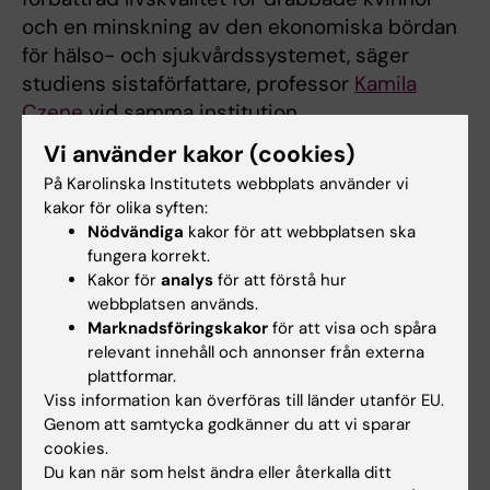
och en minskning av den ekonomiska bördan
för hälso- och sjukvårdssystemet, säger
studiens sistaförfattare, professor
Kamila
Czene
vid samma institution.
Vi använder kakor (cookies)
Studien finansierades av Vetenskapsrådet,
På Karolinska Institutets webbplats använder vi
Cancerfonden och Region Stockholm. Det
kakor för olika syften:
finns inga rapporterade intressekonflikter.
Nödvändiga
kakor för att webbplatsen ska
fungera korrekt.
Kakor för
analys
för att förstå hur
Publikation
webbplatsen används.
Rodriguez J, Grassmann F, Xiao Q, et al.
Marknadsföringskakor
för att visa och spåra
relevant innehåll och annonser från externa
Investigation of Genetic Alterations
plattformar.
Associated With Interval Breast Cancer.
Viss information kan överföras till länder utanför EU.
JAMA Oncol.
Published online January 25,
Genom att samtycka godkänner du att vi sparar
2024. doi:10.1001/jamaoncol.2023.6287
cookies.
Du kan när som helst ändra eller återkalla ditt