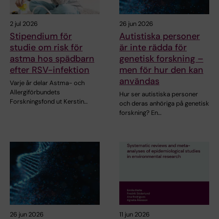
2 jul 2026
26 jun 2026
Stipendium för
Autistiska personer
studie om risk för
är inte rädda för
astma hos spädbarn
genetisk forskning –
efter RSV-infektion
men för hur den kan
användas
Varje år delar Astma- och
Allergiförbundets
Hur ser autistiska personer
Forskningsfond ut Kerstin…
och deras anhöriga på genetisk
forskning? En…
26 jun 2026
11 jun 2026