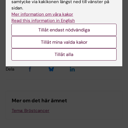
samtycke via kakikonen längst ned till vänster på
Bröstcancer
Epidemiologi
Genetik
sidan.
Tags
Mer information om våra kakor
Read this information in English
Tillåt endast nödvändiga
Uppdaterad av:
Gunilla Sonnebring
2024-01-25
Tillåt mina valda kakor
Innehållsgranskare:
Juan Rodriguez Arranz
Tillåt alla
Dela
Mer om det här ämnet
Tema: Bröstcancer