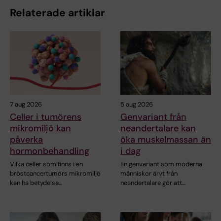
Relaterade artiklar
7 aug 2026
5 aug 2026
Celler i tumörens
Genvariant från
mikromiljö kan
neandertalare kan
påverka
öka muskelmassan än
hormonbehandling
i dag
Vilka celler som finns i en
En genvariant som moderna
bröstcancertumörs mikromiljö
människor ärvt från
kan ha betydelse…
neandertalare gör att…