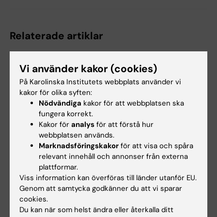
Relaterade artiklar
Vi använder kakor (cookies)
På Karolinska Institutets webbplats använder vi
kakor för olika syften:
Nödvändiga
kakor för att webbplatsen ska
fungera korrekt.
Kakor för
analys
för att förstå hur
23 jun 2026
4 jun 2026
webbplatsen används.
Fler farliga
Vädret kopplat till hur
Marknadsföringskakor
för att visa och spåra
prostatacancerfall
mycket förskolebarn
relevant innehåll och annonser från externa
hittas med nytt
rör sig
plattformar.
blodtest
Sol, värme, kyla och regn
Viss information kan överföras till länder utanför EU.
spelar roll för hur aktiva
Ett nytt blodtest kan göra det
Genom att samtycka godkänner du att vi sparar
förskolebarn är under…
lättare att hitta de farligaste
cookies.
formerna av…
Du kan när som helst ändra eller återkalla ditt