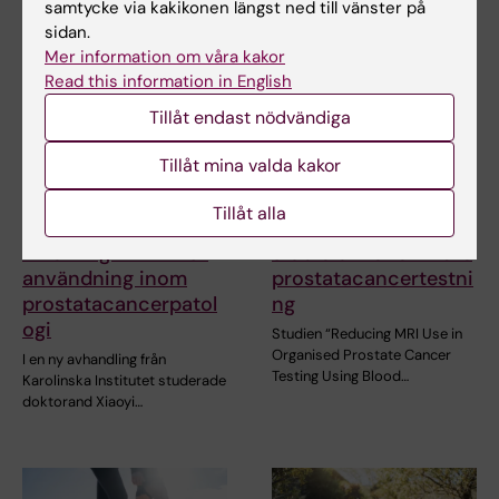
samtycke via kakikonen längst ned till vänster på
sidan.
Mer information om våra kakor
Read this information in English
Tillåt endast nödvändiga
Tillåt mina valda kakor
27 maj 2026
16 mar 2026
Tillåt alla
Avhandling om
Förstapris vid EAU för
tillförlitlig AI i klinisk
studie om effektivare
användning inom
prostatacancertestni
prostatacancerpatol
ng
ogi
Studien “Reducing MRI Use in
Organised Prostate Cancer
I en ny avhandling från
Testing Using Blood…
Karolinska Institutet studerade
doktorand Xiaoyi…