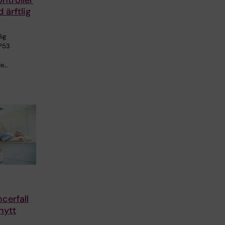
ontroller
 ärftlig
lig
TP53
de…
cerfall
nytt