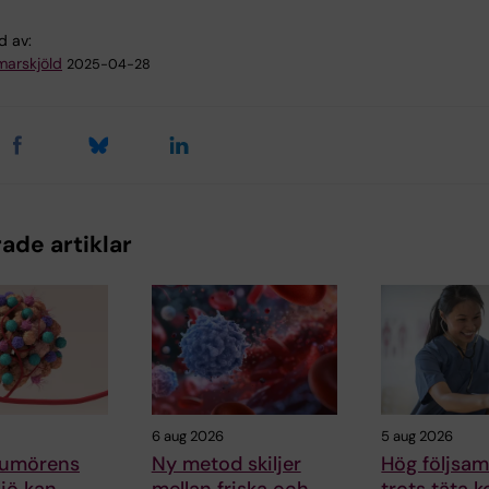
d av:
arskjöld
2025-04-28
ade artiklar
6 aug 2026
5 aug 2026
 tumörens
Ny metod skiljer
Hög följsa