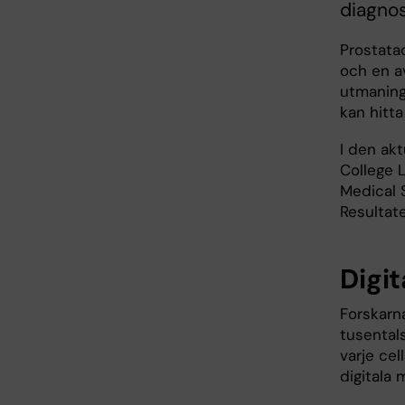
diagnos
Prostata
och en a
utmaning
kan hitta
I den akt
College 
Medical S
Resultat
Digi
Forskarn
tusentals
varje ce
digitala 