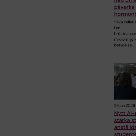
mikromil
påverka
hormonb
Vilka celler
i en
bröstcance
mikromiljö 
betydelse…
29 jun 2026
Nytt AI-
stärka st
anställd
student