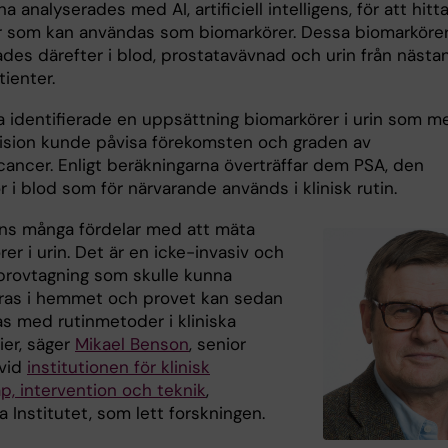
a analyserades med AI, artificiell intelligens, för att hitt
r som kan användas som biomarkörer. Dessa biomarköre
ades därefter i blod, prostatavävnad och urin från nästa
ienter.
a identifierade en uppsättning biomarkörer i urin som m
ision kunde påvisa förekomsten och graden av
cancer. Enligt beräkningarna överträffar dem PSA, den
 i blod som för närvarande används i klinisk rutin.
nns många fördelar med att mäta
er i urin. Det är en icke-invasiv och
 provtagning som skulle kunna
as i hemmet och provet kan sedan
as med rutinmetoder i kliniska
ier, säger
Mikael Benson
, senior
 vid
institutionen för klinisk
p, intervention och teknik
,
a Institutet, som lett forskningen.