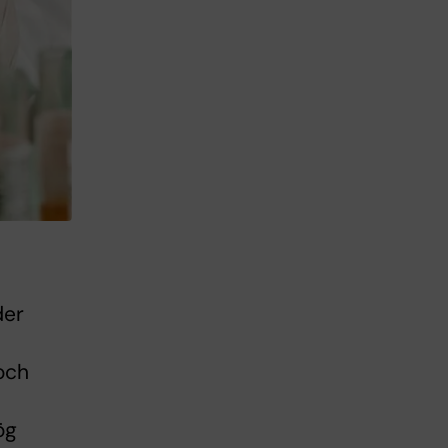
der
 och
ög