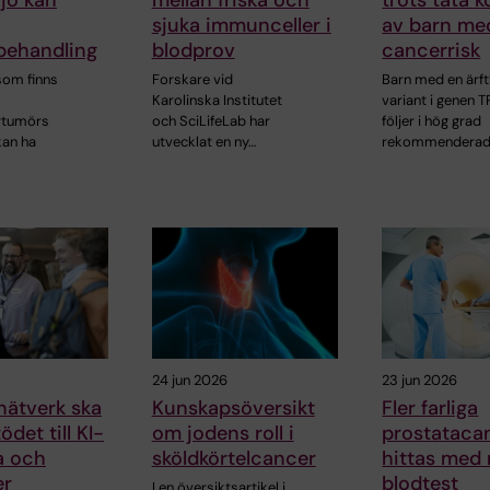
jö kan
mellan friska och
trots täta k
sjuka immunceller i
av barn med
ehandling
blodprov
cancerrisk
 som finns
Forskare vid
Barn med en ärft
Karolinska Institutet
variant i genen 
rtumörs
och SciLifeLab har
följer i hög grad
kan ha
utvecklat en ny…
rekommendera
24 jun 2026
23 jun 2026
nätverk ska
Kunskapsöversikt
Fler farliga
ödet till KI-
om jodens roll i
prostatacan
a och
sköldkörtelcancer
hittas med 
er
blodtest
I en översiktsartikel i