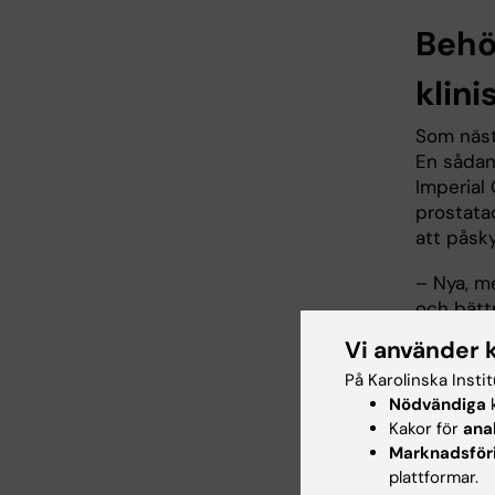
Behö
klini
Som nästa
En sådan
Imperial 
prostata
att påsk
– Nya, me
och bätt
minska a
Vi använder 
Mikael B
På Karolinska Insti
Forsknin
Nödvändiga
k
Kakor för
ana
Radiumhe
Marknadsför
grundare 
plattformar.