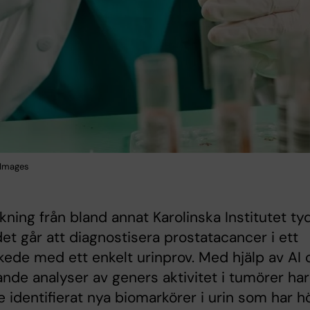
 Images
kning från bland annat Karolinska Institutet ty
det går att diagnostisera prostatacancer i ett
skede med ett enkelt urinprov. Med hjälp av AI
nde analyser av geners aktivitet i tumörer har
e identifierat nya biomarkörer i urin som har h