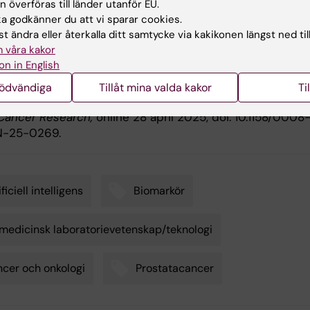
 överföras till länder utanför EU.
 godkänner du att vi sparar cookies.
ikation
t ändra eller återkalla ditt samtycke via kakikonen längst ned til
 våra kakor
ng Spatial Transcriptomics, Pseudotime, and Machine
on in English
 Enables Discovery of Biomarkers for Prostate Cancer”
elik, Daniel Diaz-Roncero Gonzalez, Xiaojing An, Rakesh
nödvändiga
Tillåt mina valda kakor
Ti
s Henningsohn, Xinxiu Li, Hui Wang, Yelin Zhao, Mikael
Cancer Research,
online 28 april 2025, doi: 10.1158/0008
N-25-0269.
ificiell intelligens
Biomarkör
medicinsk laboratorievetenskap/teknologi
cer och onkologi
Prostatacancer