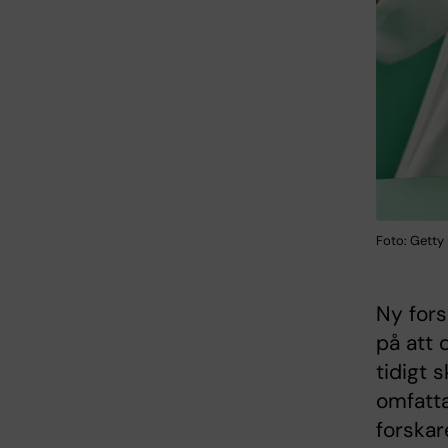
Foto: Getty
Ny fors
på att 
tidigt 
omfatta
forskar