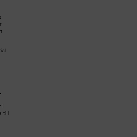
e
r
m
ial
r
 i
till