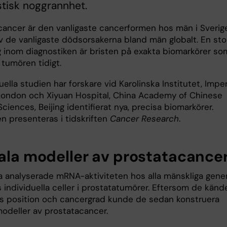
tisk noggrannhet.
cancer är den vanligaste cancerformen hos män i Sverig
v de vanligaste dödsorsakerna bland män globalt. En sto
 inom diagnostiken är bristen på exakta biomarkörer so
 tumören tidigt.
uella studien har forskare vid Karolinska Institutet, Imper
London och Xiyuan Hospital, China Academy of Chinese
ciences, Beijing identifierat nya, precisa biomarkörer.
en presenteras i tidskriften
Cancer Research
.
tala modeller av prostatacance
a analyserade mRNA-aktiviteten hos alla mänskliga gener
 individuella celler i prostatatumörer. Eftersom de kände 
lls position och cancergrad kunde de sedan konstruera
modeller av prostatacancer.