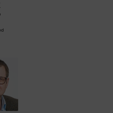
a
r
n
ed