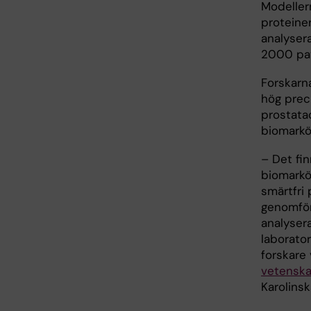
Modellern
proteine
analyser
2000 pat
Forskarn
hög prec
prostata
biomarkör
– Det fi
biomarkör
smärtfri
genomför
analyser
laborator
forskare
vetenska
Karolinsk