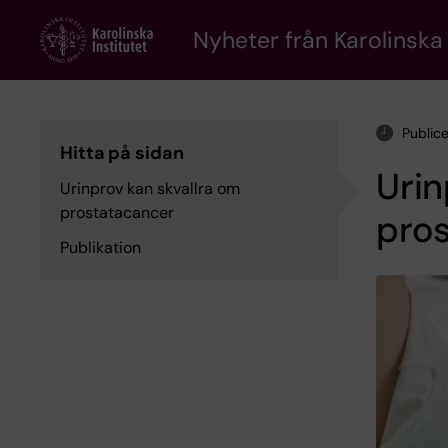
Skip
to
Nyheter från Karolinska 
main
content
Public
Hitta på sidan
Urin
Urinprov kan skvallra om
prostatacancer
pro
Publikation