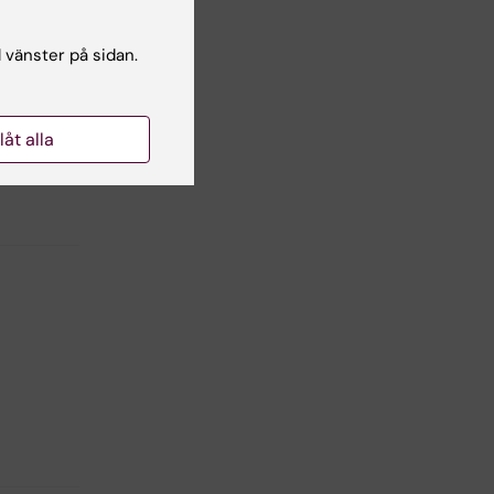
l vänster på sidan.
,
llåt alla
-