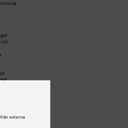
 Linköping
gar.
 vid
r
nos
det
ar
plig
 från externa