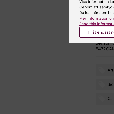
Viss information kan
Genom att samtycka
Publ
Du kan när som hels
Mer information om
“Combini
Read this informati
Learning
Martin Sm
Tillåt endast 
Heer, Lar
Benson,
5472.CA
Art
Tags
Bio
Can