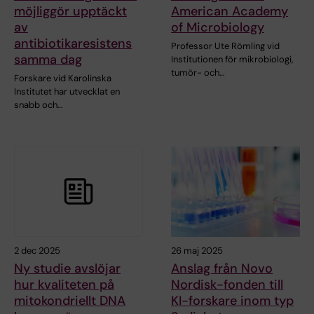
möjliggör upptäckt
American Academy
av
of Microbiology
antibiotikaresistens
Professor Ute Römling vid
samma dag
Institutionen för mikrobiologi,
tumör- och…
Forskare vid Karolinska
Institutet har utvecklat en
snabb och…
2 dec 2025
26 maj 2025
Ny studie avslöjar
Anslag från Novo
hur kvaliteten på
Nordisk-fonden till
mitokondriellt DNA
KI-forskare inom typ