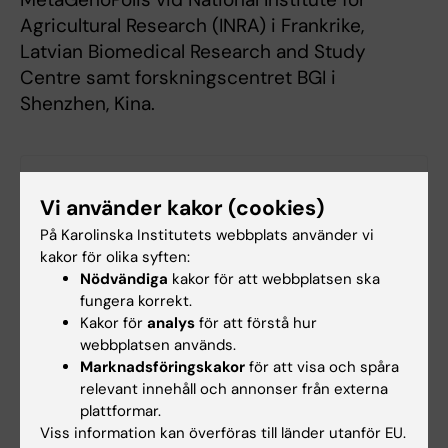
Agricultural Research (INRA) i Frankrike,
Latvian Biomedical Research and Study
Centre samt forskningscentret BGI i
Shenzhen, Kina.
Länkar
Vi använder kakor (cookies)
På Karolinska Institutets webbplats använder vi
Pressmeddelande från MGI
kakor för olika syften:
Nödvändiga
kakor för att webbplatsen ska
Centrum för Translationell Mikrobiomforskning
fungera korrekt.
(CTMR) - information på engelska
Kakor för
analys
för att förstå hur
webbplatsen används.
Marknadsföringskakor
för att visa och spåra
Mikrobiologi
relevant innehåll och annonser från externa
Tags
plattformar.
Viss information kan överföras till länder utanför EU.