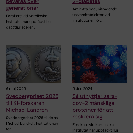
bevaras över
2-diabetes
generationer
Amir Ata Saei, biträdande
universitetslektor vid
Forskare vid Karolinska
institutionen för…
Institutet har upptäckt hur
däggdjursceller…
6 maj 2025
5 dec 2024
Svedbergpriset 2025
Så utnyttjar sars-
till KI-forskaren
cov-2 mänskliga
Michael Landreh
proteiner för att
replikera sig
Svedbergpriset 2025 tilldelas
Michael Landreh, Institutionen
Forskare vid Karolinska
för…
Institutet har upptäckt hur