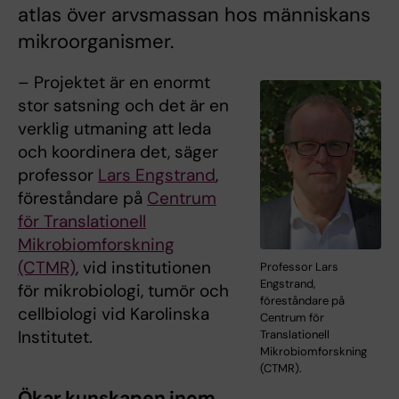
atlas över arvsmassan hos människans
mikroorganismer.
– Projektet är en enormt
stor satsning och det är en
verklig utmaning att leda
och koordinera det, säger
professor
Lars Engstrand
,
föreståndare på
Centrum
för Translationell
Mikrobiomforskning
(CTMR)
, vid institutionen
Professor Lars
Engstrand,
för mikrobiologi, tumör och
föreståndare på
cellbiologi vid Karolinska
Centrum för
Institutet.
Translationell
Mikrobiomforskning
(CTMR).
Ökar kunskapen inom