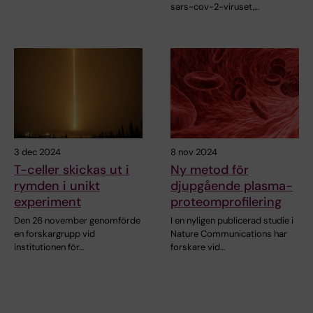
sars-cov-2-viruset,…
3 dec 2024
8 nov 2024
T-celler skickas ut i
Ny metod för
rymden i unikt
djupgående plasma-
experiment
proteomprofilering
Den 26 november genomförde
I en nyligen publicerad studie i
en forskargrupp vid
Nature Communications har
institutionen för…
forskare vid…