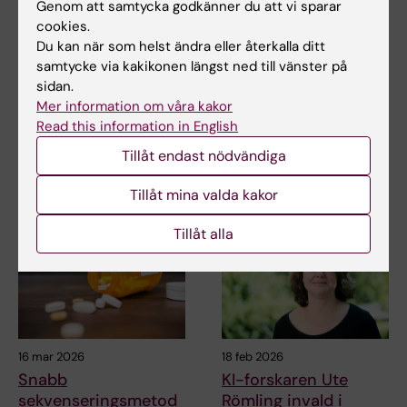
Genom att samtycka godkänner du att vi sparar
Uppdaterad av:
cookies.
Katarina Sternudd
2019-11-18
Du kan när som helst ändra eller återkalla ditt
samtycke via kakikonen längst ned till vänster på
sidan.
Dela
Mer information om våra kakor
Read this information in English
Tillåt endast nödvändiga
Relaterade artiklar
Tillåt mina valda kakor
Tillåt alla
16 mar 2026
18 feb 2026
Snabb
KI-forskaren Ute
sekvenseringsmetod
Römling invald i