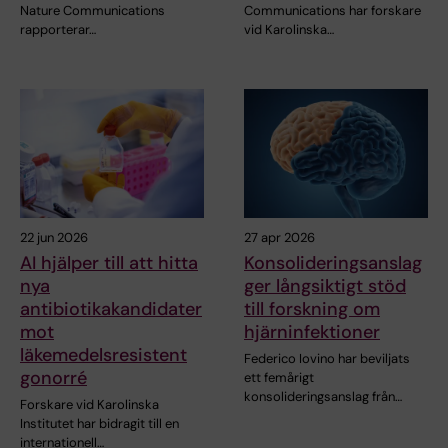
Nature Communications
Communications har forskare
rapporterar…
vid Karolinska…
22 jun 2026
27 apr 2026
AI hjälper till att hitta
Konsolideringsanslag
nya
ger långsiktigt stöd
antibiotikakandidater
till forskning om
mot
hjärninfektioner
läkemedelsresistent
Federico Iovino har beviljats
gonorré
ett femårigt
konsolideringsanslag från…
Forskare vid Karolinska
Institutet har bidragit till en
internationell…