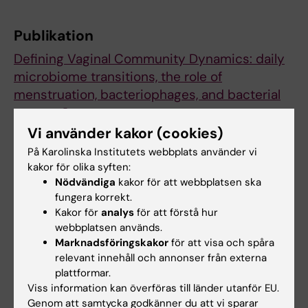
Publikation
Defining Vaginal Community Dynamics: daily
microbiome transitions, the role of
menstruation, bacteriophages, and bacterial
genes.
Hugerth LW, Krog MC, Vomstein K, Du J, Bashir
Vi använder kakor (cookies)
Z, Kaldhusdal V, Fransson E, Engstrand L,
På Karolinska Institutets webbplats använder vi
Nielsen HS, Schuppe-Koistinen I
kakor för olika syften:
Nödvändiga
kakor för att webbplatsen ska
Microbiome 2024 Aug;12(1):153
fungera korrekt.
Kakor för
analys
för att förstå hur
webbplatsen används.
Biomedicum
Mikrobiologi
Tags
Marknadsföringskakor
för att visa och spåra
relevant innehåll och annonser från externa
plattformar.
Viss information kan överföras till länder utanför EU.
Uppdaterad av:
Sara Lidman
Genom att samtycka godkänner du att vi sparar
2024-08-27