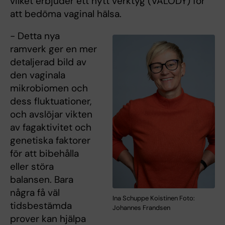
vilket erbjuder ett nytt verktyg (VALODY) för
att bedöma vaginal hälsa.
- Detta nya
ramverk ger en mer
detaljerad bild av
den vaginala
mikrobiomen och
dess fluktuationer,
och avslöjar vikten
av fagaktivitet och
genetiska faktorer
för att bibehålla
eller störa
balansen. Bara
några få väl
Ina Schuppe Koistinen Foto:
tidsbestämda
Johannes Frandsen
prover kan hjälpa