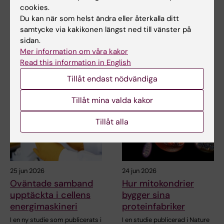
cookies.
Du kan när som helst ändra eller återkalla ditt
samtycke via kakikonen längst ned till vänster på
Dela
sidan.
Mer information om våra kakor
Read this information in English
Relaterade artiklar
Tillåt endast nödvändiga
Tillåt mina valda kakor
Tillåt alla
25 jun 2026
24 jun 2026
Oväntade samband
Hur mitokondrier
upptäckta i cellens
bygger sina
energimaskineri
proteinfabriker
I en ny studie som publicerats i
I en studie publicerad i Nature