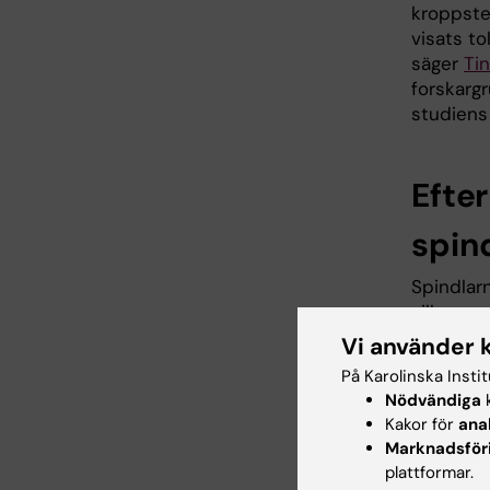
kroppste
visats to
säger
Ti
forskargr
studiens 
Efter
spin
Spindlarn
silkespro
för de u
Vi använder 
SLU har s
På Karolinska Insti
proteiner
Nödvändiga
k
spindelt
Kakor för
ana
framställ
Marknadsför
som spin
plattformar.
silkespro