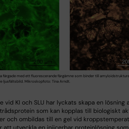
a färgade med ett fluorescerande färgämne som binder till amyloidstrukture
ljusfältsbild. Mikroskopfoto: Tina Arndt.
e vid KI och SLU har lyckats skapa en lösning 
trådsprotein som kan kopplas till biologiskt ak
er och ombildas till en gel vid kroppstemperat
r att utveckla en injicerbar proteinlösning som