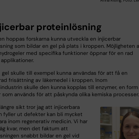
Anna Rising. Foto: L
jicerbar proteinlösning
den hoppas forskarna kunna utveckla en injicerbar
sning som bildar en gel på plats i kroppen. Möjligheten a
hydrogeler med specifika funktioner öppnar för en rad
applikationer.
gel skulle till exempel kunna användas för att få en
rad frisättning av läkemedel i kroppen. Inom
industrin skulle den kunna kopplas till enzymer, en form
r som används för att påskynda olika kemiska processer.
längre sikt tror jag att injicerbara
 fyller ut defekter kan bli mycket
ra inom regenerativ medicin. Vi har
väg kvar, men det faktum att
sningen snabbt bildar en gel vid