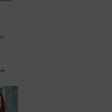
ena Holm
tt
 av