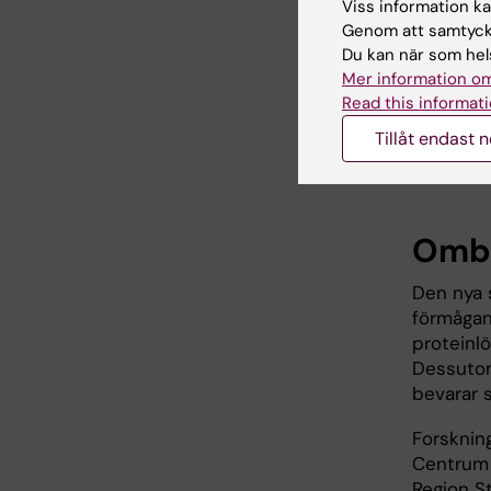
Viss information kan
Genom att samtycka
– Vi har 
Du kan när som hels
som kall
Mer information om
och kan h
Read this informati
medicinsk
Tillåt endast 
delen av 
bland an
Ombil
Den nya 
förmågan 
proteinl
Dessutom
bevarar s
Forsknin
Centrum 
Region S