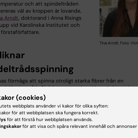
mperatur och att spindeltråden
lereras väl av kroppen är lovande,
na Arndt
, doktorand i Anna Risings
upp vid Karolinska Institutet och
förstaförfattare.
Tina Arndt. Foto: Vict
liknar
deltrådsspinning
as förmåga att spinna otroligt starka fibrer från en
teinlösning på bråkdelar av en sekund har väckt ett intr
nderliggande molekylära mekanismerna. Forskarna vid KI
kakor (cookies)
ärskilt intresserat sig för spindlarnas förmåga att hålla
tutets webbplats använder vi kakor för olika syften:
 lösliga så att de inte klumpar ihop sig inför
akor för att webbplatsen ska fungera korrekt.
rådsspinningen. De har tidigare utvecklat en
metod för
lys
för att förstå hur webbplatsen används.
ning av värdefulla proteiner
som efterliknar den process
ingskakor
för att visa och spåra relevant innehåll och annonser
deln använder för att producera och lagra sina
teiner.