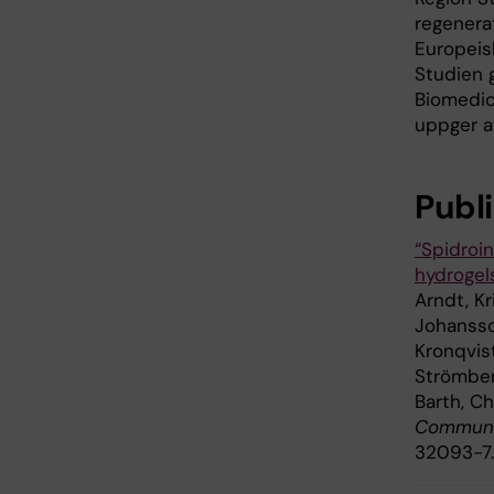
regenerat
Europeis
Studien 
Biomedicu
uppger at
Publ
“Spidroi
hydrogel
Arndt, Kr
Johansson
Kronqvis
Strömber
Barth, Ch
Communi
32093-7.