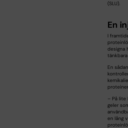
(SLU).
En in
I framti
proteinlö
designa 
tänkbara 
En sådan 
kontrolle
kemikalie
proteine
– På lite 
geler som
användba
en lång 
proteinlö