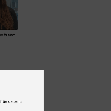
or Hristov.
esse
 och
 från externa