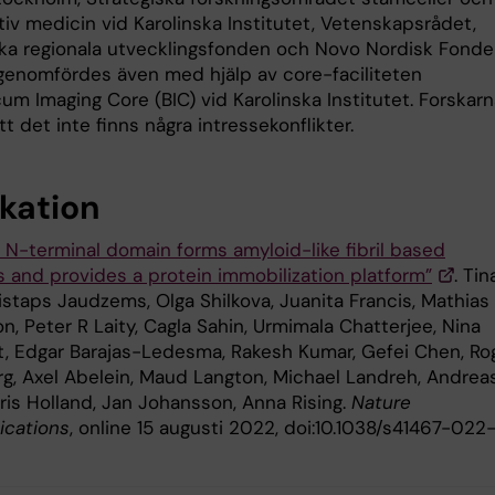
iv medicin vid Karolinska Institutet, Vetenskapsrådet,
ka regionala utvecklingsfonden och Novo Nordisk Fonde
genomfördes även med hjälp av core-faciliteten
m Imaging Core (BIC) vid Karolinska Institutet. Forskarn
t det inte finns några intressekonflikter.
ikation
n N-terminal domain forms amyloid-like fibril based
s and provides a protein immobilization platform”
. Tin
istaps Jaudzems, Olga Shilkova, Juanita Francis, Mathias
, Peter R Laity, Cagla Sahin, Urmimala Chatterjee, Nina
t, Edgar Barajas-Ledesma, Rakesh Kumar, Gefei Chen, Ro
g, Axel Abelein, Maud Langton, Michael Landreh, Andrea
ris Holland, Jan Johansson, Anna Rising.
Nature
cations
, online 15 augusti 2022, doi:10.1038/s41467-022