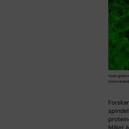
Hydrogelern
motsvarande 
Forskar
spindel
protein
Målet ä