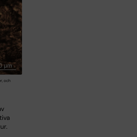
r, och
av
tiva
ur.