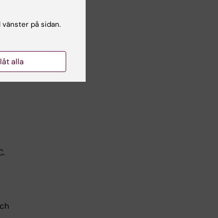
t
l vänster på sidan.
r
llåt alla
er,
C.
och