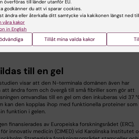
 överföras till länder utanför EU.
 godkänner du att vi sparar cookies.
tidigare visat att en specifik del av spindeltrådsproteine
t ändra eller återkalla ditt samtycke via kakikonen längst ned til
as den N-terminala domänen produceras i stora mängde
 våra kakor
ålla andra protein lösliga, och det kan vi utnyttja för
on in English
a tillämpningar. Vi har låtit bakterier producera den här
nödvändiga
Tillåt mina valda kakor
Ti
proteinet och sedan kopplat den till funktionella protein
nat olika läkemedel och enzymer, säger Anna Rising.
das till en gel
studien visar att den N-terminala domänen även har
att ändra form och övergå till små fibriller som gör att
ösningen omvandlas till en gel om den inkuberas vid 37 °
 kan den kopplas ihop med funktionella proteiner som
in funktion i gelen.
gen finansierades av Europeiska forskningsrådet (ERC),
för innovativ medicin (CIMED) vid Karolinska Institutet 
tockholm, Strategiska forskningsområdet stamceller och