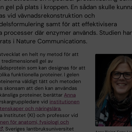
en gel på plats i kroppen. En sådan skulle kunn
as vid vävnadsrekonstruktion och
elsformulering samt för att effektivisera
a processer där enzymer används. Studien har
rats i Nature Communications.
utvecklat en helt ny metod för att
 tredimensionell gel av
rådsprotein som kan designas för att
olika funktionella proteiner. I gelen
roteinerna väldigt tätt och metoden
ss skonsam att den kan användas
känsliga proteiner, berättar
Anna
orskargruppledare vid
institutionen
etenskaper och näringslära
,
a Institutet (KI) och professor vid
onen för anatomi, fysiologi och
, Sveriges lantbruksuniversitet