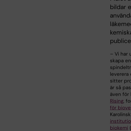
bildar 
använd
läkemed
kemisk
publice
– Vi har 
skapa en
spindelt
leverera 
sitter p
är så pa
även för 
Rising
, f
för biov
Karolinsk
instituti
biokemi