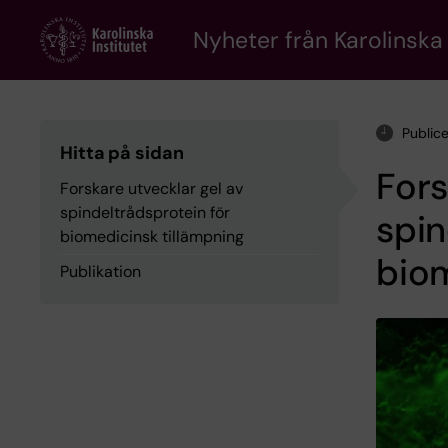
Skip
to
Nyheter från Karolinska 
main
content
Public
Hitta på sidan
Fors
Forskare utvecklar gel av
spindeltrådsprotein för
spin
biomedicinsk tillämpning
biom
Publikation