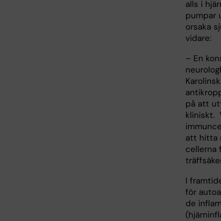
alls i hj
pumpar u
orsaka s
vidare:
– En kon
neurolog
Karolins
antikrop
på att u
kliniskt.
immuncell
att hitt
cellerna 
träffsäke
I framti
för autoa
de infla
(hjärninf