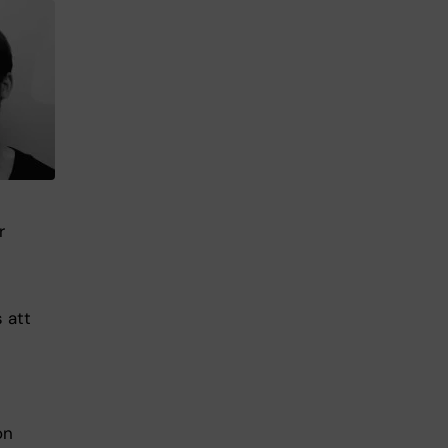
r
 att
on