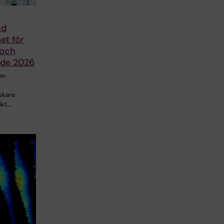
nd
set för
 och
nde 2026
en
skare
ikt…