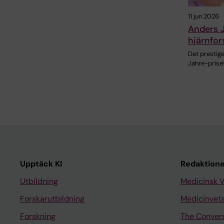
11 jun 2026
Anders J
hjärnfor
Det prestig
Jahre-prise
Upptäck KI
Redaktione
Utbildning
Medicinsk 
Forskarutbildning
Medicinvet
Forskning
The Conver