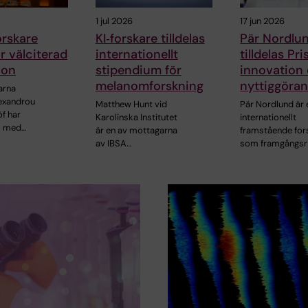
1 jul 2026
17 jun 2026
rskare
KI‑forskare tilldelas
Pär Nordlu
ör välciterad
internationellt
tilldelas Pri
ion
stipendium för
innovation
melanomforskning
nyttiggöra
arna
lexandrou
Matthew Hunt vid
Pär Nordlund är 
f har
Karolinska Institutet
internationellt
s med…
är en av mottagarna
framstående for
av IBSA…
som framgångsr