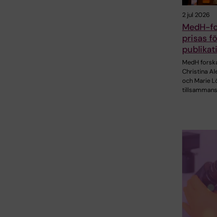
2 jul 2026
MedH-fo
prisas f
publikat
MedH forsk
Christina A
och Marie Lö
tillsamman