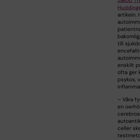
Jakob Th
Hudding
artikeln
autoimmu
patientn
bakomli
till sju
encefalit
autoimmu
enskilt p
ofta ger 
psykos, v
inflamma
– Våra fy
en oerhör
cerebros
autoanti
celler sk
testmeto