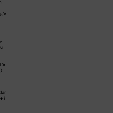
m
 går
v
nu
för
)
lar
e i