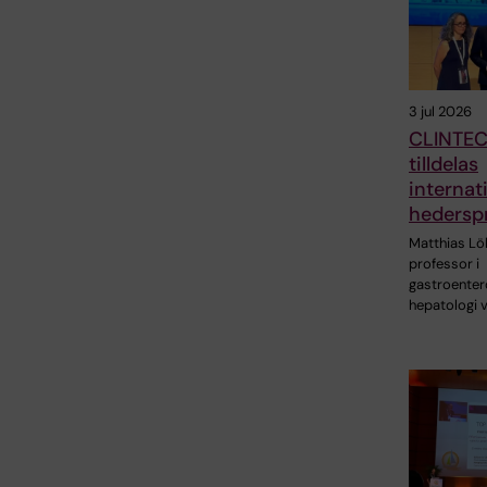
3 jul 2026
CLINTEC
tilldelas
internati
hederspr
Matthias Löh
professor i
gastroenter
hepatologi 