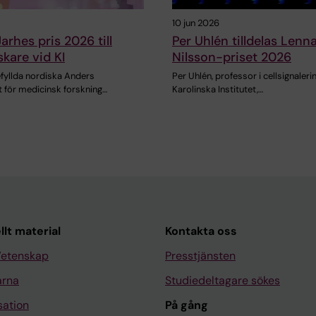
10 jun 2026
arhes pris 2026 till
Per Uhlén tilldelas Lenna
skare vid KI
Nilsson-priset 2026
efyllda nordiska Anders
Per Uhlén, professor i cellsignaleri
t för medicinsk forskning…
Karolinska Institutet,…
llt material
Kontakta oss
Vetenskap
Presstjänsten
arna
Studiedeltagare sökes
sation
På gång