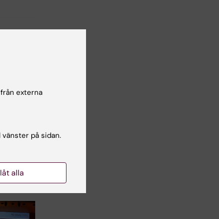
lsgranskare:
 från externa
ob Theorell
l vänster på sidan.
llåt alla