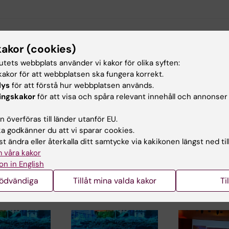
s
Biomedicin
kakor (cookies)
tutets webbplats använder vi kakor för olika syften:
akor för att webbplatsen ska fungera korrekt.
lys
för att förstå hur webbplatsen används.
d av:
Innehål
ingskakor
för att visa och spåra relevant innehåll och annonser
tröm
Jak
2025-05-05
 överföras till länder utanför EU.
 godkänner du att vi sparar cookies.
t ändra eller återkalla ditt samtycke via kakikonen längst ned til
 våra kakor
on in English
nödvändiga
Tillåt mina valda kakor
Ti
ade artiklar