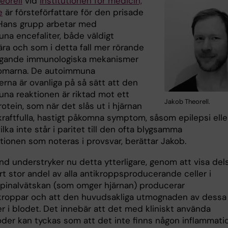
eorell
vid
institutionen för medicin,
e
är försteförfattare för den prisade
. Hans grupp arbetar med
na encefaliter, både väldigt
ära och som i detta fall mer rörande
ggande immunologiska mekanismer
kdomarna. De autoimmuna
erna är ovanliga på så sätt att den
na reaktionen är riktad mot ett
Jakob Theorell.
rotein, som när det slås ut i hjärnan
kraftfulla, hastigt påkomna symptom, såsom epilepsi elle
ilka inte står i paritet till den ofta blygsamma
tionen som noteras i provsvar, berättar Jakob.
nd understryker nu detta ytterligare, genom att visa dels
t stor andel av alla antikroppsproducerande celler i
pinalvätskan (som omger hjärnan) producerar
kroppar och att den huvudsakliga utmognaden av dessa
er i blodet. Det innebär att det med kliniskt använda
der kan tyckas som att det inte finns någon inflammati