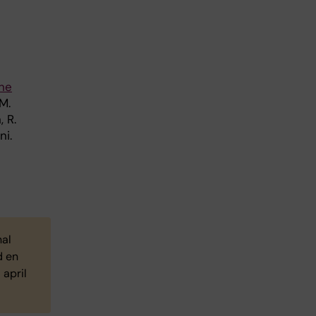
une
 M.
, R.
ni.
nal
d en
april