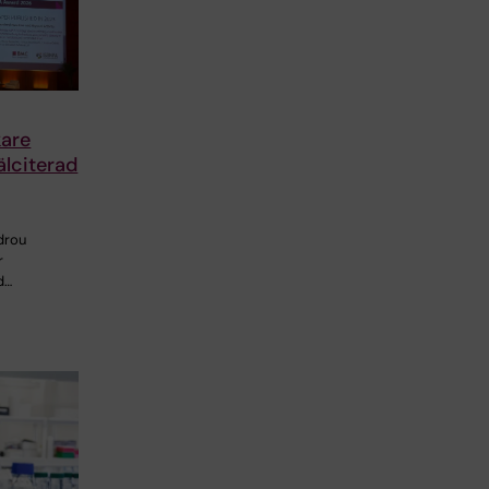
are
älciterad
drou
r
d…