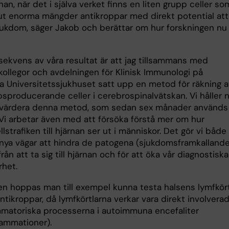
ärnan, när det i själva verket finns en liten grupp celler so
t enorma mängder antikroppar med direkt potential att
jukdom, säger Jakob och berättar om hur forskningen nu
sekvens av våra resultat är att jag tillsammans med
kollegor och avdelningen för Klinisk Immunologi på
ka Universitetssjukhuset satt upp en metod för räkning a
psproducerande celler i cerebrospinalvätskan. Vi håller 
tvärdera denna metod, som sedan sex månader används
 Vi arbetar även med att försöka förstå mer om hur
strafiken till hjärnan ser ut i människor. Det gör vi både 
a nya vägar att hindra de patogena (sjukdomsframkallande
från att ta sig till hjärnan och för att öka vår diagnostiska
rhet.
den hoppas man till exempel kunna testa halsens lymfkört
ntikroppar, då lymfkörtlarna verkar vara direkt involverad
mmatoriska processerna i autoimmuna encefaliter
lammationer).