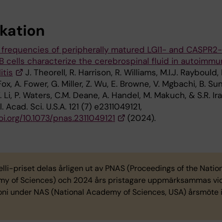
ikation
h frequencies of peripherally matured LGI1- and CASPR2-
 B cells characterize the cerebrospinal fluid in autoimm
itis
J. Theorell, R. Harrison, R. Williams, M.I.J. Raybould,
Fox, A. Fower, G. Miller, Z. Wu, E. Browne, V. Mgbachi, B. Sun
. Li, P. Waters, C.M. Deane, A. Handel, M. Makuch, & S.R. Ira
. Acad. Sci. U.S.A. 121 (7) e2311049121,
oi.org/10.1073/pnas.2311049121
(2024).
lli-priset delas årligen ut av PNAS (Proceedings of the Natio
y of Sciences) och 2024 års pristagare uppmärksammas vi
ni under NAS (National Academy of Sciences, USA) årsmöte i 