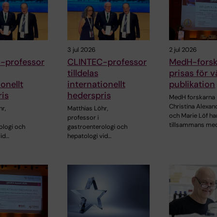
3 jul 2026
2 jul 2026
-professor
CLINTEC-professor
MedH-forsk
tilldelas
prisas för v
onellt
internationellt
publikation
is
hederspris
MedH forskarna
Christina Alexan
r,
Matthias Löhr,
och Marie Löf ha
professor i
tillsammans me
ologi och
gastroenterologi och
vid…
hepatologi vid…