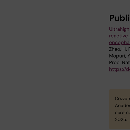
Publ
Ultrahig
reactive
encephal
Zhao, H. 
Mopuri, Y
Proc. Natl
https://d
Cozzare
Academ
ceremo
2025.