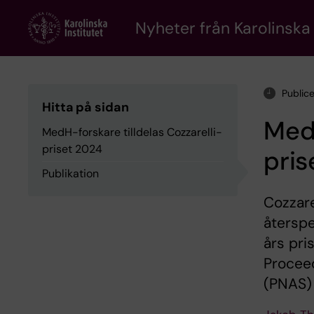
Skip
to
Nyheter från Karolinska 
main
content
Public
Hitta på sidan
MedH
MedH-forskare tilldelas Cozzarelli-
priset 2024
pris
Publikation
Cozzar
återspe
års pri
Procee
(PNAS) 