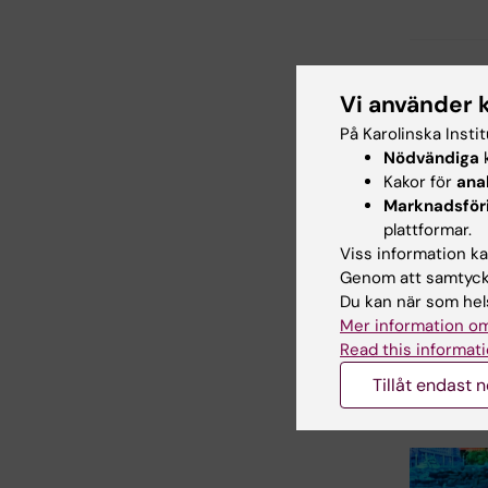
Pri
Vi använder 
Tags
På Karolinska Insti
Nödvändiga
k
Kakor för
ana
Uppdatera
Marknadsför
Karin Viks
plattformar.
Viss information kan
Genom att samtycka
Du kan när som hels
Dela
Mer information om
Read this informati
Tillåt endast 
Relater