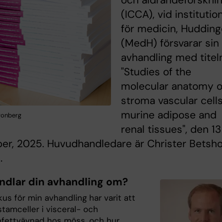
och åldrandeforskni
(ICCA), vid institutio
för medicin, Hudding
(MedH) försvarar sin
avhandling med titel
"Studies of the
molecular anatomy o
stroma vascular cells
murine adipose and
Cronberg
renal tissues", den 13
r, 2025. Huvudhandledare är Christer Betsho
.
ndlar din avhandling om?
us för min avhandling har varit att
tamceller i visceral- och
fettvävnad hos möss, och hur