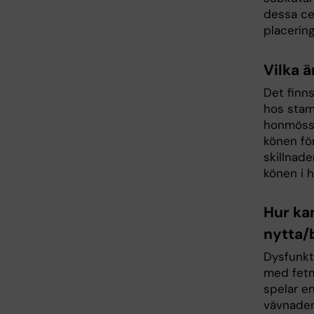
dessa ce
placering
Vilka ä
Det finn
hos stam
honmöss. 
könen fö
skillnade
könen i h
Hur ka
nytta/b
Dysfunkt
med fetm
spelar e
vävnaden