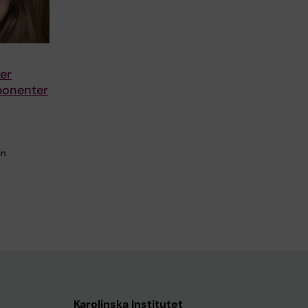
er
ponenter
in
Karolinska Institutet