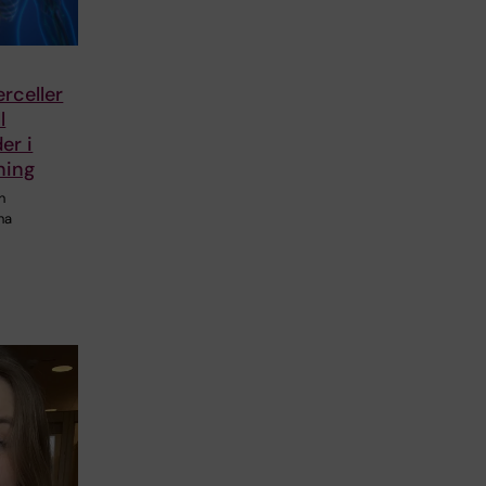
erceller
l
er i
ning
n
na