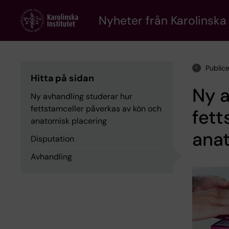
Skip
to
Nyheter från Karolinska 
main
content
Public
Hitta på sidan
Ny a
Ny avhandling studerar hur
fettstamceller påverkas av kön och
fett
anatomisk placering
anat
Disputation
Avhandling