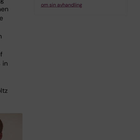
ng
om sin avhandling
nen
e
n
f
 in
ltz