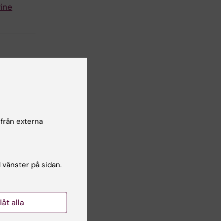
rine
lsgranskare:
known user
 från externa
l vänster på sidan.
llåt alla