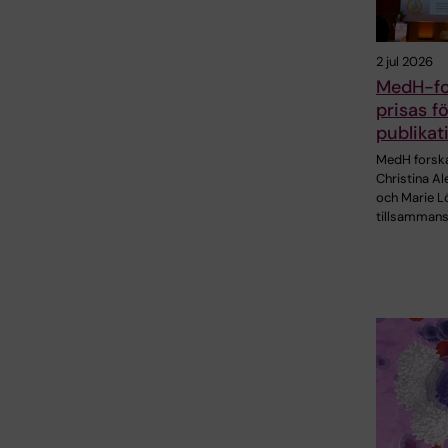
2 jul 2026
MedH-fo
prisas f
publikat
MedH forsk
Christina A
och Marie Lö
tillsamman