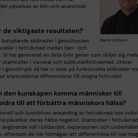
ller påverkas av kön och anatomisk
.
r de viktigaste resultaten?
s betydande skillnader i genuttrycket
Martin Uhrbom.
celler i fettvävnad mellan han- och
Vi har genererat en lista över gener som skiljer sig mell
r stamceller i visceral och subkutanfettvävnad. Utöver
r i genuttryck så har vi visat på funktionella skillnader m
ur stamcellerna differentierar till mogna fettceller.
n den kunskapen komma människor till
idra till att förbättra människors hälsa?
ionell och överdriven ansamling av fettvävnad hos indiv
a påverkar deras hälsa negativt. Stamceller i fettvävna
n avgörande roll i bildandet, expansionen och underhålle
, eftersom de har förmågan att differentiera till nya mo