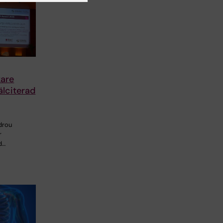
are
älciterad
drou
r
d…