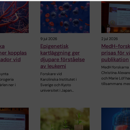
9 jul 2026
2 jul 2026
ka
Epigenetisk
MedH-forsk
ner kopplas
kartläggning ger
prisas för v
skador vid
djupare förståelse
publikation
av leukemi
MedH forskarna
Christina Alexan
synta
Forskare vid
och Marie Löf ha
progeria
Karolinska Institutet i
tillsammans me
rlen ner i
Sverige och Kyoto
universitet i Japan…