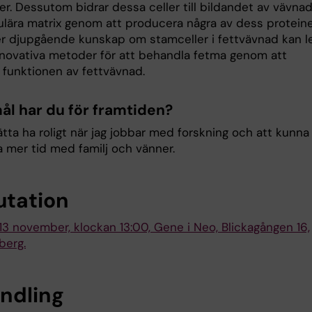
er. Dessutom bidrar dessa celler till bildandet av vävna
lulära matrix genom att producera några av dess proteine
er djupgående kunskap om stamceller i fettvävnad kan l
 innovativa metoder för att behandla fetma genom att
 funktionen av fettvävnad.
mål har du för framtiden?
ätta ha roligt när jag jobbar med forskning och att kunna
 mer tid med familj och vänner.
utation
13 november, klockan 13:00, Gene i Neo, Blickagången 16,
berg.
ndling