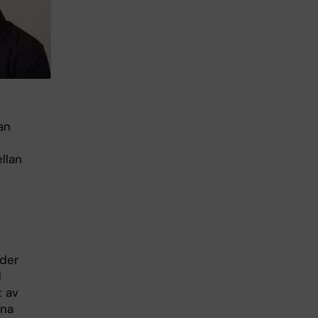
an
ellan
ider
d
t av
gna