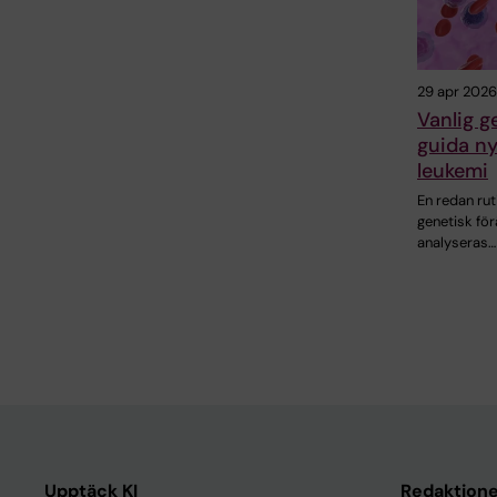
29 apr 2026
Vanlig g
guida ny
leukemi
En redan ru
genetisk fö
analyseras…
Upptäck KI
Redaktione