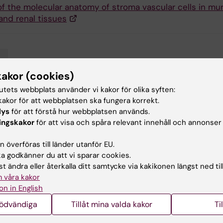
of the molecular anatomy of stroma vascular cells in mu
and renal tissues
o
kakor (cookies)
tutets webbplats använder vi kakor för olika syften:
akor för att webbplatsen ska fungera korrekt.
d av:
Innehål
lys
för att förstå hur webbplatsen används.
tröm
Un
2025-11-10
ingskakor
för att visa och spåra relevant innehåll och annonser
 överföras till länder utanför EU.
 godkänner du att vi sparar cookies.
t ändra eller återkalla ditt samtycke via kakikonen längst ned til
 våra kakor
on in English
ade artiklar
nödvändiga
Tillåt mina valda kakor
Ti