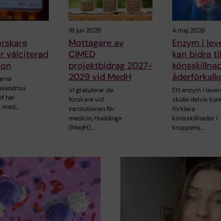
18 jun 2026
4 maj 2026
rskare
Mottagare av
Enzym i lev
ör välciterad
CIMED
kan bidra til
ion
projektbidrag 2027-
könsskillnad
2029 vid MedH
åderförkalk
arna
lexandrou
Vi gratulerar de
Ett enzym i lever
f har
forskare vid
skulle delvis kun
s med…
institutionen för
förklara
medicin, Huddinge
könsskillnader i
(MedH)…
kroppens…