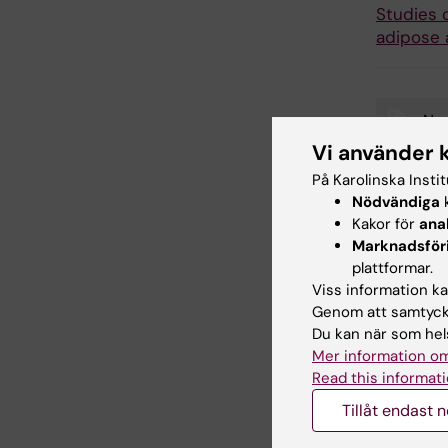
Studies 
adipose 
Ne
Tags
Vi använder 
På Karolinska Insti
Nödvändiga
k
Uppdatera
Kakor för
ana
Karin Viks
Marknadsför
plattformar.
Viss information kan
Genom att samtycka
Dela
Du kan när som hels
Mer information om
Read this informati
Relater
Tillåt endast 