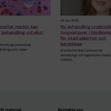
24 nov 2025
enetisk markör kan
Ny avhandling undersök
 behandling vid akut
innovationer i blodkom
för ökad säkerhet och
beredskap
tinmässigt analyserad
rändring som redan
Kristina Ehn från Centrum för
hematologi och regenerativ medic
(HERM),…
llt material
Kontakta oss