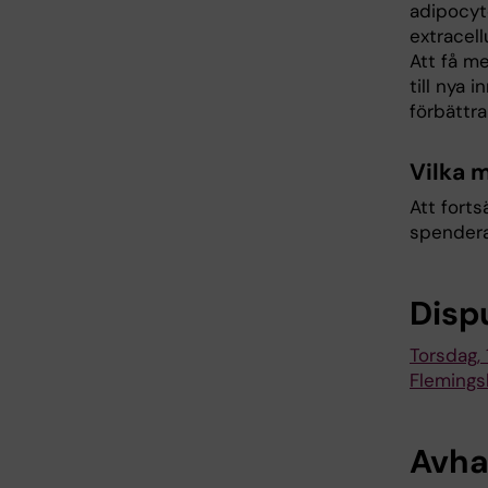
adipocyt
extracel
Att få m
till nya
förbättra
Vilka 
Att forts
spendera
Disp
Torsdag, 
Flemings
Avha