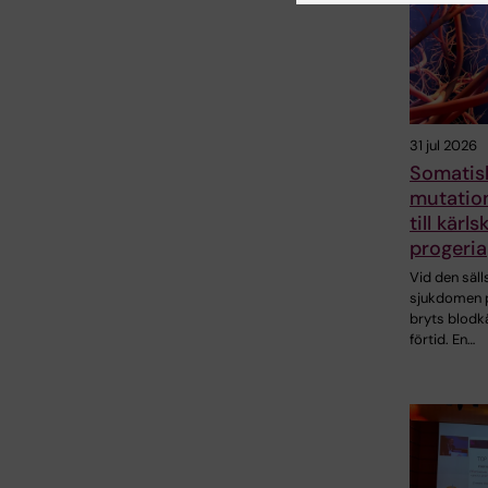
31 jul 2026
Somatis
mutatio
till kärl
progeria
Vid den säll
sjukdomen 
bryts blodkä
förtid. En…