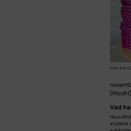
Foto: Erik 
novembe
(MedH)
Vad ha
Huvudfok
studera s
subkutan