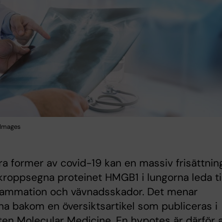
 Images
ra former av covid-19 kan en massiv frisättnin
kroppsegna proteinet HMGB1 i lungorna leda til
flammation och vävnadsskador. Det menar
na bakom en översiktsartikel som publiceras i
ften Molecular Medicine. En hypotes är därför a