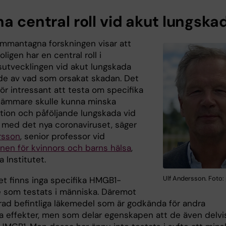
a central roll vid akut lungska
mmantagna forskningen visar att
ligen har en central roll i
utvecklingen vid akut lungskada
e av vad som orsakat skadan. Det
ör intressant att testa om specifika
ämmare skulle kunna minska
tion och påföljande lungskada vid
n med det nya coronaviruset, säger
rsson
, senior professor vid
onen för kvinnors och barns hälsa
,
a Institutet.
Ulf Andersson. Foto: 
et finns inga specifika HMGB1-
som testats i människa. Däremot
 rad befintliga läkemedel som är godkända för andra
ka effekter, men som delar egenskapen att de även delvi