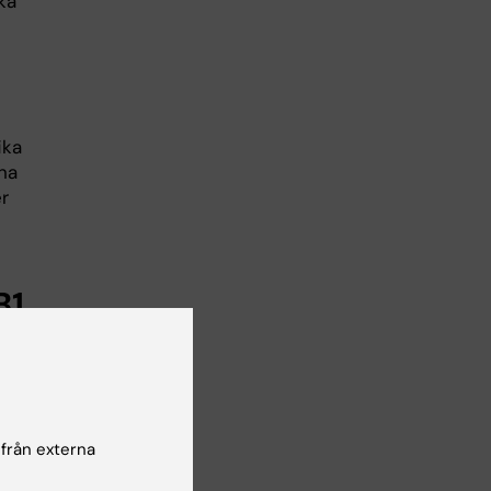
ka
ika
na
r
B1
ch
 från externa