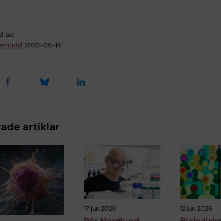
d av:
ternudd
2020-05-18
ade artiklar
17 jun 2026
12 jun 2026
Pär Nordlund
Biologisk