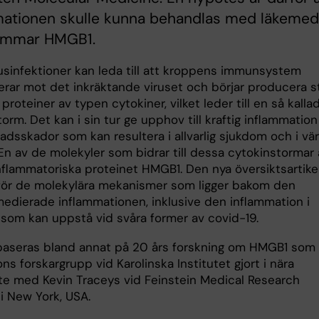
mationen skulle kunna behandlas med läkemed
ämmar HMGB1.
rusinfektioner kan leda till att kroppens immunsystem
erar mot det inkräktande viruset och börjar producera s
roteiner av typen cytokiner, vilket leder till en så kalla
orm. Det kan i sin tur ge upphov till kraftig inflammation
adsskador som kan resultera i allvarlig sjukdom och i vä
 En av de molekyler som bidrar till dessa cytokinstormar 
nflammatoriska proteinet HMGB1. Den nya översiktsartike
för de molekylära mekanismer som ligger bakom den
dierade inflammationen, inklusive den inflammation i
 som kan uppstå vid svåra former av covid-19.
 baseras bland annat på 20 års forskning om HMGB1 som 
s forskargrupp vid Karolinska Institutet gjort i nära
e med Kevin Traceys vid Feinstein Medical Research
 i New York, USA.