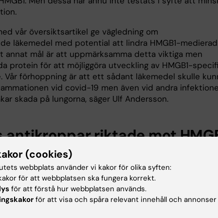
MGB1. Men dessa har ännu inte testats i syfte att mins
tion.
 med vår översiktsartikel ge vägledning om
nde läkemedel med potential att lindra HMGB1-medierad
tt annat mål är att uppmärksamma detta viktiga men
da protein för att möjliggöra utveckling av HMGB1-specif
 Vår förhoppning är att ett sådant läkemedel skulle kun
nflammationen vid covid-19 men även vid andra infektione
kar skada på lungorna, säger Ulf Andersson.
s antikroppar riktade mot HMG
kakor (cookies)
rsök har specifika HMGB1-hämmare visat goda resultat i
e studier under 20 års tid och det finns
tutets webbplats använder vi kakor för olika syften:
rdigutvecklade humaniserade antikroppar riktade mot
akor för att webbplatsen ska fungera korrekt.
en det är okänt om behandlingen fungerar i människa o
lys
för att förstå hur webbplatsen används.
ningarna i så fall är godtagbara.
ingskakor
för att visa och spåra relevant innehåll och annonser