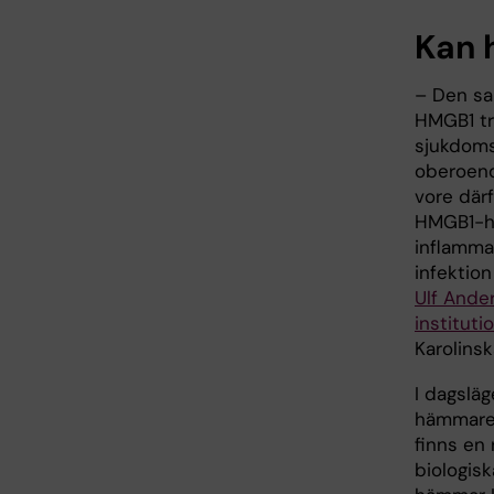
Kan h
– Den sa
HMGB1 tro
sjukdoms
oberoend
vore därf
HMGB1-h
inflamma
infektio
Ulf Ande
instituti
Karolinsk
I dagsläg
hämmare 
finns en
biologis