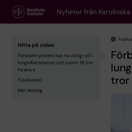
Skip
to
Nyheter från Karolinska 
main
content
Public
Hitta på sidan
Förb
Förbisett protein kan ha viktig roll i
lunginflammation och covid-19 tror
lung
forskare
tror
Publikation
Mer läsning