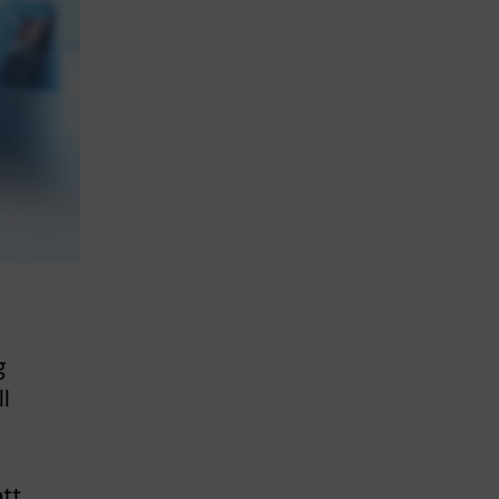
g
l
tt