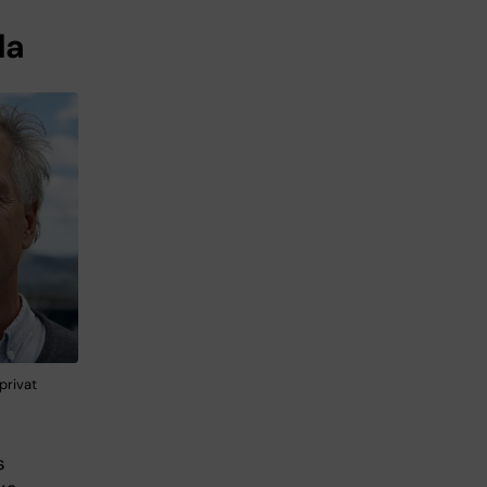
da
privat
s