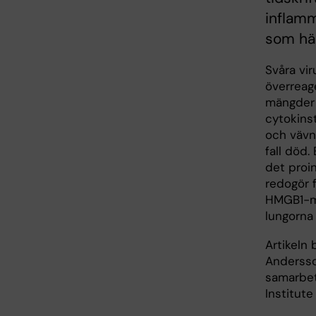
inflam
som h
Svåra vi
överreag
mängder p
cytokinst
och vävn
fall död.
det proi
redogör 
HMGB1-me
lungorna
Artikeln
Andersson
samarbet
Institute