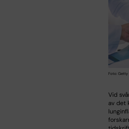
Foto: Getty
Vid svå
av det 
lungin
forskar
tidskri