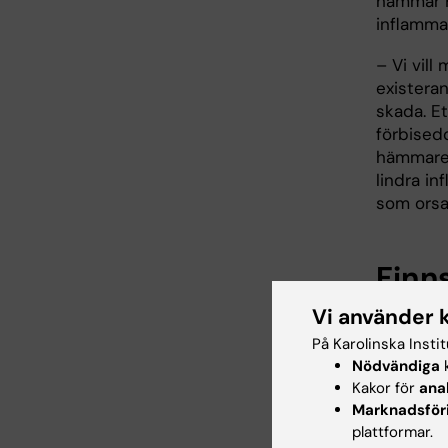
hämmar H
inflamma
– Vi vill
existera
skada. E
förbised
hämmare.
lindra i
som orsa
Finn
Vi använder 
I djurfö
upprepad
På Karolinska Insti
redan fä
Nödvändiga
k
HMGB1. M
Kakor för
ana
om biverk
Marknadsför
plattformar.