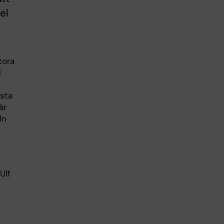
el
tora
d
rsta
är
ln
Ulf