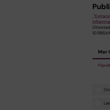
Publ
“Extrace
inflamma
Ottestad
10.1186/
Mer 
Populä
Cov
Tags
Lä