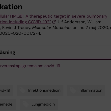
ikation
llular HMGB1: A therapeutic target in severe pulmonary
tion including COVID-19?”
. Ulf Andersson, William
, Kevin J Tracey.
Molecular Medicine
, online 7 maj 2020, 
s10020-020-00172-4.
läsning
rvetenskapligt tema om covid-19
id-19
Infektionsmedicin
Inflammation
kemedel
Lungmedicin