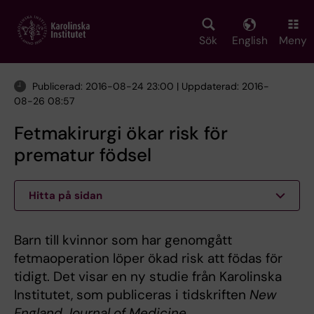
Skip
to
main
Sök
English
Meny
content
Publicerad: 2016-08-24 23:00 | Uppdaterad: 2016-
08-26 08:57
Fetmakirurgi ökar risk för
prematur födsel
Hitta på sidan
Barn till kvinnor som har genomgått
fetmaoperation löper ökad risk att födas för
tidigt. Det visar en ny studie från Karolinska
Institutet, som publiceras i tidskriften
New
England Journal of Medicine.