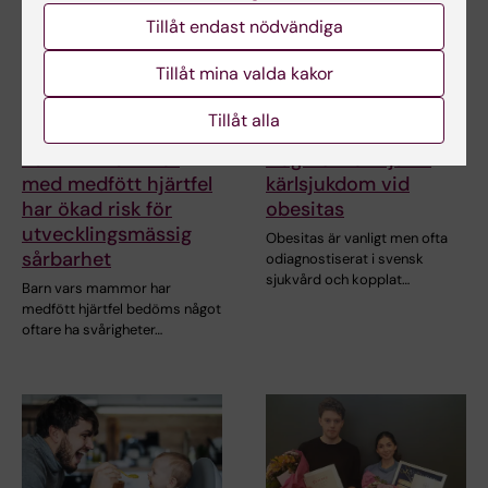
Tillåt endast nödvändiga
Tillåt mina valda kakor
Tillåt alla
2 jul 2026
24 jun 2026
Barn till mammor
Hög risk för hjärt-
med medfött hjärtfel
kärlsjukdom vid
har ökad risk för
obesitas
utvecklingsmässig
Obesitas är vanligt men ofta
sårbarhet
odiagnostiserat i svensk
sjukvård och kopplat…
Barn vars mammor har
medfött hjärtfel bedöms något
oftare ha svårigheter…