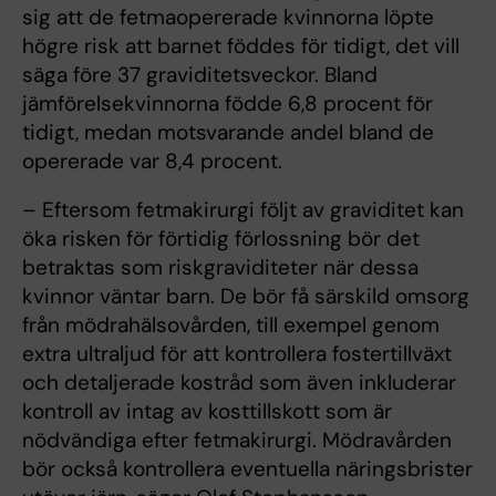
sig att de fetmaopererade kvinnorna löpte
högre risk att barnet föddes för tidigt, det vill
säga före 37 graviditetsveckor. Bland
jämförelsekvinnorna födde 6,8 procent för
tidigt, medan motsvarande andel bland de
opererade var 8,4 procent.
– Eftersom fetmakirurgi följt av graviditet kan
öka risken för förtidig förlossning bör det
betraktas som riskgraviditeter när dessa
kvinnor väntar barn. De bör få särskild omsorg
från mödrahälsovården, till exempel genom
extra ultraljud för att kontrollera fostertillväxt
och detaljerade kostråd som även inkluderar
kontroll av intag av kosttillskott som är
nödvändiga efter fetmakirurgi. Mödravården
bör också kontrollera eventuella näringsbrister