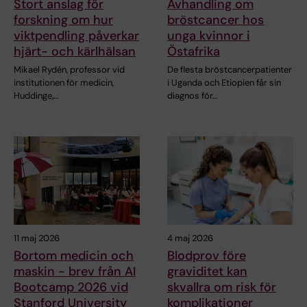
Stort anslag för
Avhandling om
forskning om hur
bröstcancer hos
viktpendling påverkar
unga kvinnor i
hjärt- och kärlhälsan
Östafrika
Mikael Rydén, professor vid
De flesta bröstcancerpatienter
institutionen för medicin,
i Uganda och Etiopien får sin
Huddinge,…
diagnos för…
11 maj 2026
4 maj 2026
Bortom medicin och
Blodprov före
maskin - brev från AI
graviditet kan
Bootcamp 2026 vid
skvallra om risk för
Stanford University
komplikationer