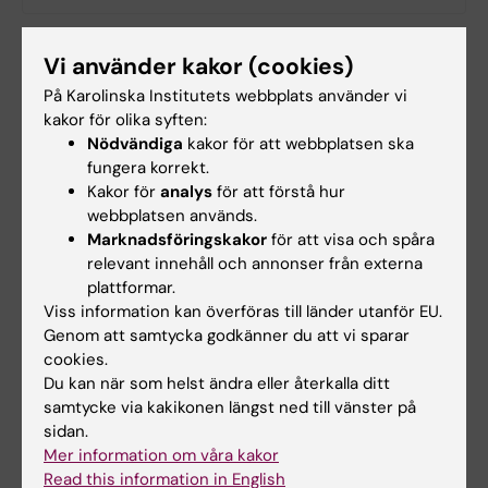
Vi använder kakor (cookies)
Kirurgi
Fetma och övervikt
Tags
På Karolinska Institutets webbplats använder vi
kakor för olika syften:
Graviditet och förlossning
Nödvändiga
kakor för att webbplatsen ska
fungera korrekt.
Kakor för
analys
för att förstå hur
webbplatsen används.
Uppdaterad av:
Webb Admin
Marknadsföringskakor
för att visa och spåra
2016-08-26
relevant innehåll och annonser från externa
plattformar.
Viss information kan överföras till länder utanför EU.
Dela
Genom att samtycka godkänner du att vi sparar
cookies.
Du kan när som helst ändra eller återkalla ditt
samtycke via kakikonen längst ned till vänster på
Relaterade artiklar
sidan.
Mer information om våra kakor
Read this information in English