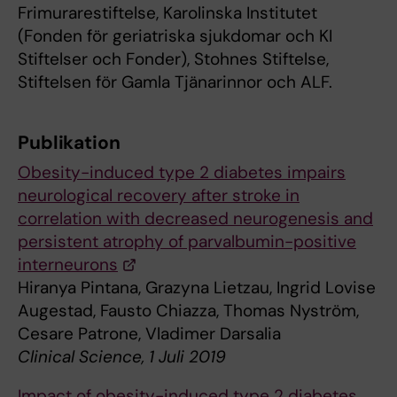
Frimurarestiftelse, Karolinska Institutet
(Fonden för geriatriska sjukdomar och KI
Stiftelser och Fonder), Stohnes Stiftelse,
Stiftelsen för Gamla Tjänarinnor och ALF.
Publikation
Obesity-induced type 2 diabetes impairs
neurological recovery after stroke in
correlation with decreased neurogenesis and
persistent atrophy of parvalbumin-positive
interneurons
Hiranya Pintana, Grazyna Lietzau, Ingrid Lovise
Augestad, Fausto Chiazza, Thomas Nyström,
Cesare Patrone, Vladimer Darsalia
Clinical Science, 1 Juli 2019
Impact of obesity-induced type 2 diabetes