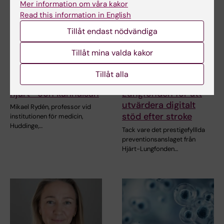
Mer information om våra kakor
Read this information in English
Tillåt endast nödvändiga
3 jun 2026
8 maj 2026
Tillåt mina valda kakor
Stort anslag för
David Moulaee
forskning om hur
Conradsson får 3,6
Tillåt alla
viktpendling påverkar
miljoner från Hjärt-
hjärt- och kärlhälsan
Lungfonden för att
utvärdera digitalt
Mikael Rydén, professor vid
stöd efter stroke
institutionen för medicin,
Huddinge,…
Tack vare det prestigefylllda
preventionsanslaget från
Hjärt-Lungfonden…