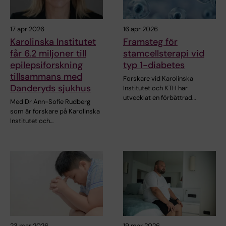
17 apr 2026
16 apr 2026
Karolinska Institutet
Framsteg för
får 6.2 miljoner till
stamcellsterapi vid
epilepsiforskning
typ 1-diabetes
tillsammans med
Forskare vid Karolinska
Danderyds sjukhus
Institutet och KTH har
utvecklat en förbättrad…
Med Dr Ann-Sofie Rudberg
som är forskare på Karolinska
Institutet och…
23 mar 2026
19 mar 2026