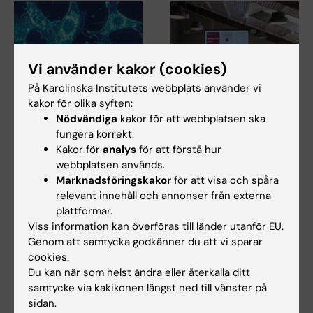
Vi använder kakor (cookies)
På Karolinska Institutets webbplats använder vi
kakor för olika syften:
5 aug 2026
1 jul 2026
Nödvändiga
kakor för att webbplatsen ska
RNA-teknik förbättrar
StratNeuro
fungera korrekt.
resultaten vid
studentkåren
Kakor för
analys
för att förstå hur
transplantation av
StratNeuro har etablerat ett
webbplatsen används.
insulinproducerande
studentråd för att stärka
Marknadsföringskakor
för att visa och spåra
kopplingen mellan…
celler
relevant innehåll och annonser från externa
En ny RNA-baserad metod kan
plattformar.
hjälpa insulinproducerande
Viss information kan överföras till länder utanför EU.
celler att klara…
Genom att samtycka godkänner du att vi sparar
cookies.
Du kan när som helst ändra eller återkalla ditt
samtycke via kakikonen längst ned till vänster på
sidan.