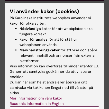
Läs pressmeddelandet
Vi använder kakor (cookies)
På Karolinska Institutets webbplats använder vi
kakor för olika syften:
Hjärt-kärlsjukdomar
Nödvändiga
kakor för att webbplatsen ska
Tags
fungera korrekt.
Kakor för
analys
för att förstå hur
webbplatsen används.
Uppdaterad av:
Marknadsföringskakor
för att visa och spåra
Lilian Pagrot
2019-08-29
relevant innehåll och annonser från externa
plattformar.
Viss information kan överföras till länder utanför EU.
Dela
Genom att samtycka godkänner du att vi sparar
cookies.
Du kan när som helst ändra eller återkalla ditt
samtycke via kakikonen längst ned till vänster på
Relaterade artiklar
sidan.
Mer information om våra kakor
Read this information in English