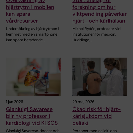
Övervakning av
Stort anslag för
hjärtrytm i mobilen
forskning om hur
kan spara
viktpendling påverkar
vårdresurser
hjärt- och kärlhälsan
Undersökning av hjärtrytmen i
Mikael Rydén, professor vid
hemmet med en smartphone
institutionen för medicin,
kan spara betydande…
Huddinge,…
1 jun 2026
29 maj 2026
Gianluigi Savarese
Ökad risk för hjärt-
blir ny professor i
kärlsjukdom vid
kardiologi vid KI SÖS
celiaki
Gianluigi Savarese, docent och
Personer med celiaki och