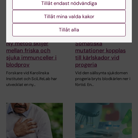
Tillåt endast nödvändiga
Tillåt mina valda kakor
Tillåt alla
6 aug 2026
31 jul 2026
Ny metod skiljer
Somatiska
mellan friska och
mutationer kopplas
sjuka immunceller i
till kärlskador vid
blodprov
progeria
Forskare vid Karolinska
Vid den sällsynta sjukdomen
Institutet och SciLifeLab har
progeria bryts blodkärlen ner i
utvecklat en ny…
förtid. En…