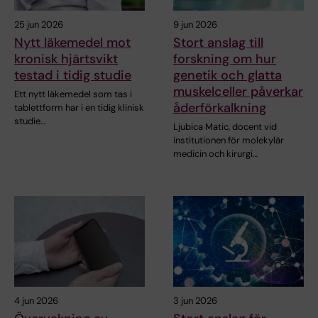
25 jun 2026
9 jun 2026
Nytt läkemedel mot
Stort anslag till
kronisk hjärtsvikt
forskning om hur
testad i tidig studie
genetik och glatta
muskelceller påverkar
Ett nytt läkemedel som tas i
åderförkalkning
tablettform har i en tidig klinisk
studie…
Ljubica Matic, docent vid
institutionen för molekylär
medicin och kirurgi…
4 jun 2026
3 jun 2026