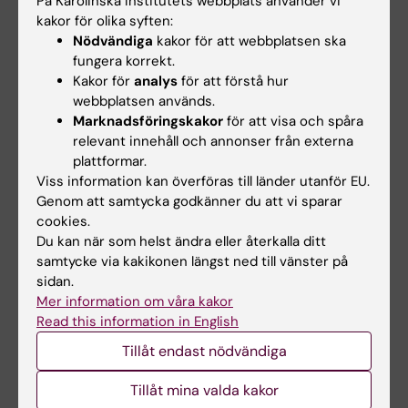
På Karolinska Institutets webbplats använder vi
tonåren ökade inte
tilldelas
kakor för olika syften:
risken för psykisk
internationellt
Nödvändiga
kakor för att webbplatsen ska
ohälsa
hederspris
fungera korrekt.
Kakor för
analys
för att förstå hur
Tiden som tonåringar
Matthias Löhr, professor i
spenderar på sociala medier
gastroenterologi och
webbplatsen används.
kunde inte kopplas till…
hepatologi vid…
Marknadsföringskakor
för att visa och spåra
relevant innehåll och annonser från externa
plattformar.
Viss information kan överföras till länder utanför EU.
Genom att samtycka godkänner du att vi sparar
cookies.
Du kan när som helst ändra eller återkalla ditt
samtycke via kakikonen längst ned till vänster på
sidan.
Mer information om våra kakor
3 jul 2026
2 jul 2026
Read this information in English
CLINTEC-professor
MedH-forskare prisas
tilldelas
för välciterad
Tillåt endast nödvändiga
internationellt
publikation
Tillåt mina valda kakor
hederspris
MedH forskarna Christina