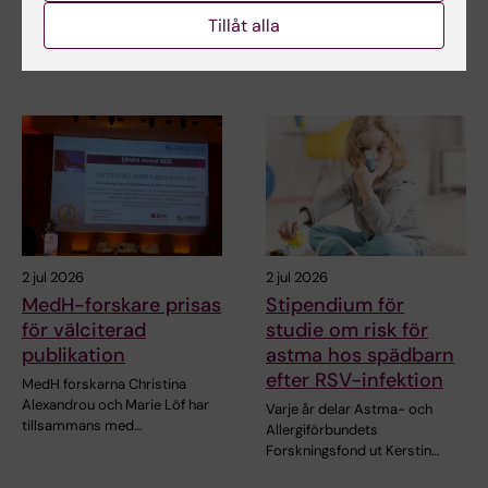
Alexandrou och Marie Löf har
Matthias Löhr, professor i
Tillåt alla
tillsammans med…
gastroenterologi och
hepatologi vid…
2 jul 2026
2 jul 2026
MedH-forskare prisas
Stipendium för
för välciterad
studie om risk för
publikation
astma hos spädbarn
efter RSV-infektion
MedH forskarna Christina
Alexandrou och Marie Löf har
Varje år delar Astma- och
tillsammans med…
Allergiförbundets
Forskningsfond ut Kerstin…