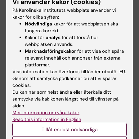
Vi använder kakor (cookies)
Stiftelsen Riksbankens Jubileumsfond
På Karolinska Institutets webbplats använder vi
Om forskarteamet Medicin och vetenskapshistoria
kakor för olika syften:
Om Hagströmerbibliotekets samlingar och
Nödvändiga
kakor för att webbplatsen ska
öppettider
fungera korrekt.
Kakor för
analys
för att förstå hur
webbplatsen används.
Marknadsföringskakor
för att visa och spåra
Relaterade artiklar
relevant innehåll och annonser från externa
plattformar.
Viss information kan överföras till länder utanför EU.
Genom att samtycka godkänner du att vi sparar
cookies.
Du kan när som helst ändra eller återkalla ditt
samtycke via kakikonen längst ned till vänster på
sidan.
Mer information om våra kakor
27 jul 2026
24 jul 2026
Read this information in English
Juliette Foucher
Två KI-forskare får
tilldelas prestigefyllt
innovationsfinansieri
Tillåt endast nödvändiga
internationellt ALS-
ng från Knut och