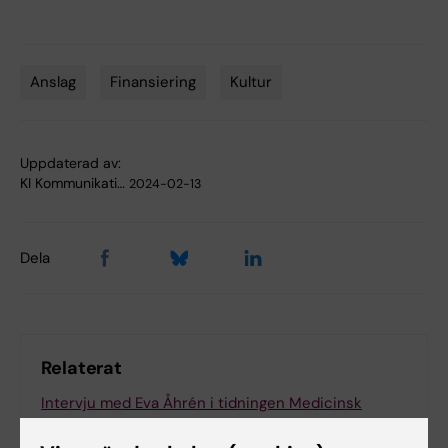
Anslag
Finansiering
Kultur
Tags
Uppdaterad av:
KI Kommunikati…
2024-02-13
Dela
Relaterat
Intervju med Eva Åhrén i tidningen Medicinsk
Vetenskap