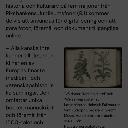
historia och kulturarv på fem miljoner från
Riksbankens Jubileumsfond (RJ) kommer
delvis att användas för digitalisering och att
göra foton, föremål och dokument tillgängliga
online.
– Alla kanske inte
känner till det, men
KI har en av
Europas finaste
medicin- och
vetenskapshistoris
ka samlingar. Den
Två tistlar, "Marien distel" och
omfattar unika
"Weiss weg distel" av
konstnärerna Heinrich Fullmaurer,
böcker, manuskript
Veit Rudolph Speckle, Albrecht
och föremål från
Meyer. Handkolorerat träsnitt,
1543. Från
1500-talet och
Hagströmerbibliotekets