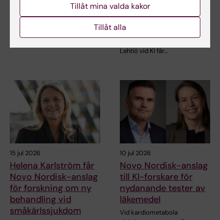
Tillåt mina valda kakor
anslag
Alice Wallenbergs
Stiftelse
Juliette Foucher, postdoktor
Tillåt alla
vid institutionen för klinisk
Professor Gonçalo Castelo-
neurovetenskap…
Branco och professor Janne
Lehtiö vid KI får…
15 jul 2026
10 jul 2026
Helena Karlström får
Novo Nordisk-anslag
Novo Nordisk-anslag
till KI-forskare för
för forskning om ny
nydanande tester av
behandling vid
läkemedel
småkärlssjukdom
Vid kardiometabola