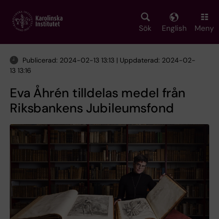
Skip
to
main
Sök
English
Meny
content
Publicerad: 2024-02-13 13:13 | Uppdaterad: 2024-02-
13 13:16
Eva Åhrén tilldelas medel från
Riksbankens Jubileumsfond