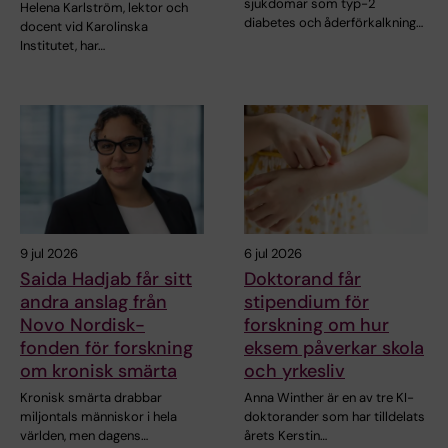
sjukdomar som typ-2
Helena Karlström, lektor och
diabetes och åderförkalkning…
docent vid Karolinska
Institutet, har…
9 jul 2026
6 jul 2026
Saida Hadjab får sitt
Doktorand får
andra anslag från
stipendium för
Novo Nordisk-
forskning om hur
fonden för forskning
eksem påverkar skola
om kronisk smärta
och yrkesliv
Kronisk smärta drabbar
Anna Winther är en av tre KI-
miljontals människor i hela
doktorander som har tilldelats
världen, men dagens…
årets Kerstin…