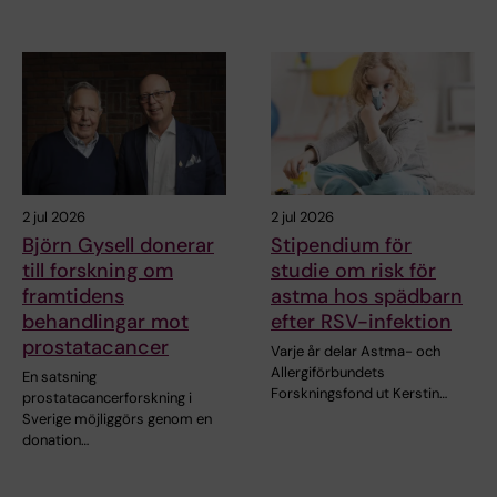
2 jul 2026
2 jul 2026
Björn Gysell donerar
Stipendium för
till forskning om
studie om risk för
framtidens
astma hos spädbarn
behandlingar mot
efter RSV-infektion
prostatacancer
Varje år delar Astma- och
Allergiförbundets
En satsning
Forskningsfond ut Kerstin…
prostatacancerforskning i
Sverige möjliggörs genom en
donation…