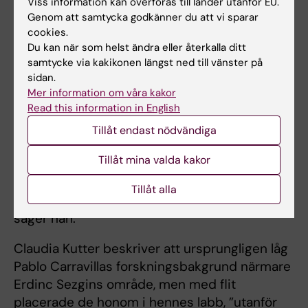
Viss information kan överföras till länder utanför EU.
Kutter.
Genom att samtycka godkänner du att vi sparar
cookies.
Du kan när som helst ändra eller återkalla ditt
Erbjuder utmanande miljö
samtycke via kakikonen längst ned till vänster på
sidan.
Enligt Erdinc Sezgin kan det vara krävande för
Mer information om våra kakor
en postdoktor att arbeta i två laboratorier
Read this information in English
under två professorer – ”ibland är det
Tillåt endast nödvändiga
utmanande nog med en”.
Tillåt mina valda kakor
– Samtidigt, om det fungerar, är det en
guldgruva. Man får handledning av två
Tillåt alla
experter inom deras respektive områden,
säger han.
Claudia Kutter beskriver att ursprungligen låg
Pablo Carravillas forskningsbakgrund närmare
Erdinc Sezgins område, men med flit
placerade de honom i hennes labb, ”utanför