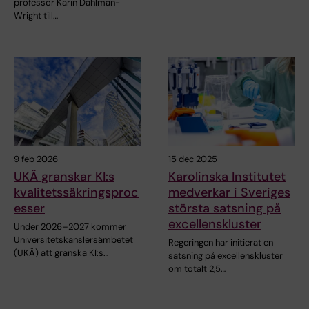
professor Karin Dahlman-
Wright till…
9 feb 2026
15 dec 2025
UKÄ granskar KI:s
Karolinska Institutet
kvalitetssäkringsproc
medverkar i Sveriges
esser
största satsning på
excellenskluster
Under 2026–2027 kommer
Universitetskanslersämbetet
Regeringen har initierat en
(UKÄ) att granska KI:s…
satsning på excellenskluster
om totalt 2,5…