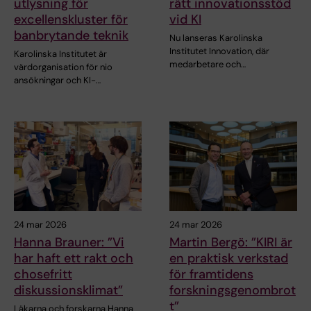
utlysning för
rätt innovationsstöd
excellenskluster för
vid KI
banbrytande teknik
Nu lanseras Karolinska
Institutet Innovation, där
Karolinska Institutet är
medarbetare och…
värdorganisation för nio
ansökningar och KI-…
24 mar 2026
24 mar 2026
Hanna Brauner: ”Vi
Martin Bergö: ”KIRI är
har haft ett rakt och
en praktisk verkstad
chosefritt
för framtidens
diskussionsklimat”
forskningsgenombrot
t”
Läkarna och forskarna Hanna