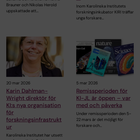
Brauner och Nikolas Herold
Inom Karolinska Institutets
uppskattade att…
forskningsinkubator KIRI träffar
unga forskare…
20 mar 2026
5 mar 2026
Karin Dahlman-
Remissperioden för
Wright direktör för
KI-JL är öppen – var
KI:s nya organisation
med och påverka
för
Under remissperioden den 5-
forskningsinfrastrukt
22 mars är det möjligt för
forskare och…
ur
Karolinska Institutet har utsett