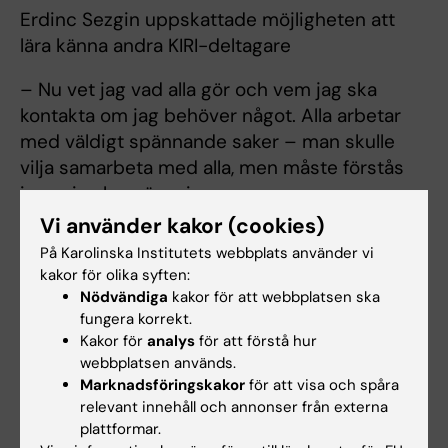
Erdinc Sezgin uppskattade möjligheten att
lära känna andra KIRI-deltagare
– Nu vet jag vad alla gör och vem jag ska
kontakta om jag behöver något. Alla arbetar
med väldigt spännande saker – man skulle
vilja samarbeta med alla, men måste förstås
inse sina begränsningar.
Vi använder kakor (cookies)
Även för deras postdoktor Pablo Carravilla var
På Karolinska Institutets webbplats använder vi
samarbetsprojektet en framgångshistoria.
kakor för olika syften:
Nödvändiga
kakor för att webbplatsen ska
– Han är nu professor i Spanien och leder sin
fungera korrekt.
egen forskargrupp. Så vårt forskningsnätverk
Kakor för
analys
för att förstå hur
har utvidgats från Sverige till Spanien. Vi
webbplatsen används.
fortsätter ha kontakt, och planerar att skicka
Marknadsföringskakor
för att visa och spåra
relevant innehåll och annonser från externa
studenter mellan våra grupper framöver att
plattformar.
fortsätta lära av varandra, säger Claudia