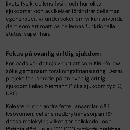
livets fysik, cellens fysik, och hur olika
sjukdomar och avvikelser förändrar cellernas
egenskaper. Vi undersöker om vi kan använda
dem som ett mått på cellernas funktionella
status, säger han.
Fokus på ovanlig ärftlig sjukdom
För båda var det självklart att som KIRI-fellow
söka gemensam forskningsfinansiering. Deras
projekt fokuserade på en ovanlig ärftlig
sjukdom kallad Niemann Picks sjukdom typ C,
NPC.
Kolesterol och andra fetter ansamlas då i
lysosomen, cellens nedbrytningsorgan för
dessa molekyler, vilket ger cellskador och
förtidig död. En av 120 000 nyfödda drabbas,