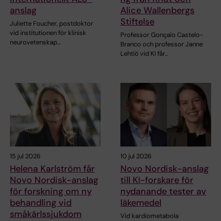
anslag
Alice Wallenbergs
Stiftelse
Juliette Foucher, postdoktor
vid institutionen för klinisk
Professor Gonçalo Castelo-
neurovetenskap…
Branco och professor Janne
Lehtiö vid KI får…
15 jul 2026
10 jul 2026
Helena Karlström får
Novo Nordisk-anslag
Novo Nordisk-anslag
till KI-forskare för
för forskning om ny
nydanande tester av
behandling vid
läkemedel
småkärlssjukdom
Vid kardiometabola