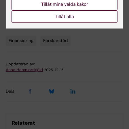
Tillåt mina valda kakor
ett viktigt steg mot att forma framtidens
medicin och bidra till ett friskare samhälle
Tillåt alla
globalt.
Finansiering
Forskarstöd
Tags
Uppdaterad av:
Anne Hammarskjöld
2025-12-15
Dela
Relaterat