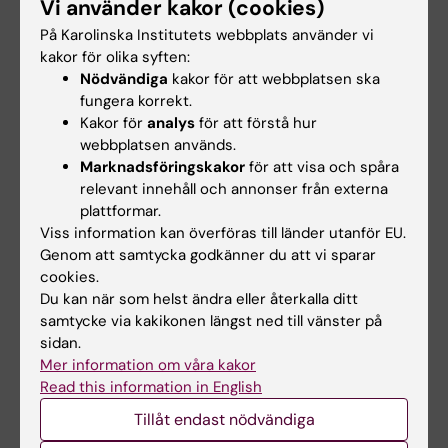
Vi använder kakor (cookies)
Rapport och analys våren 2026
På Karolinska Institutets webbplats använder vi
kakor för olika syften:
Projekten ska avslutas senast 31 mars 2026
Nödvändiga
kakor för att webbplatsen ska
och resultera i en rapport som inkluderar en
fungera korrekt.
analys av forskningsområdet, strategi för
Kakor för
analys
för att förstå hur
samverkan samt bedömning av teknikens
webbplatsen används.
Marknadsföringskakor
för att visa och spåra
långsiktiga samhällspåverkan, inklusive
relevant innehåll och annonser från externa
säkerhetspolitiska aspekter.
plattformar.
Viss information kan överföras till länder utanför EU.
Steg två av utlysningen kommer under våren
Genom att samtycka godkänner du att vi sparar
2026, då VR och Vinnova planerar parallella
cookies.
utlysningar. Det finns inga krav på att ha
Du kan när som helst ändra eller återkalla ditt
erhållit planeringsbidrag i steg ett för att
samtycke via kakikonen längst ned till vänster på
kunna söka i steg två.
sidan.
Mer information om våra kakor
Excellenskluster är en långsiktig satsning som
Read this information in English
ska ge Sverige en starkare position inom
Tillåt endast nödvändiga
forskning och innovation. För KI innebär detta