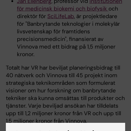
Jan Ellenberg
, professor vid
institutionen
för medicinsk biokemi och biofysik
och
direktör för
SciLifeLab
, är projektledare
för "Banbrytande teknologier i molekylär
livsvetenskap för framtidens
precisionsmedicin", finansierat av
Vinnova med ett bidrag på 1,5 miljoner
kronor.
Totalt har VR har beviljat planeringsbidrag till
40 nätverk och Vinnova till 45 projekt inom
strategiska teknikområden som formulerat
visioner om hur forskning om banbrytande
tekniker ska kunna omsättas till produkter och
tjänster. Varje beviljad ansökan har tilldelats
upp till 1,2 miljoner kronor från VR och upp till
1,5 miljoner kronor från Vinnova.