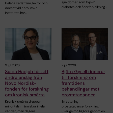
sjukdomar som typ-2
Helena Karlström, lektor och
diabetes och åderförkalkning…
docent vid Karolinska
Institutet, har…
9 jul 2026
2 jul 2026
Saida Hadjab får sitt
Björn Gysell donerar
andra anslag från
till forskning om
Novo Nordisk-
framtidens
fonden för forskning
behandlingar mot
om kronisk smärta
prostatacancer
Kronisk smärta drabbar
En satsning
miljontals människor i hela
prostatacancerforskning i
världen, men dagens…
Sverige möjliggörs genom en