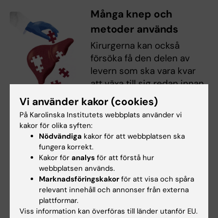
Många knep och
metoder används
Kirurgerna kan också
försöka få den delen av
levern som ska vara kvar
att växa till sig redan innan
ingreppet. Det sker genom
Vi använder kakor (cookies)
att påverka blodflödet. Om
Illustration: Jens
På Karolinska Institutets webbplats använder vi
Magnsson
kärlen stryps i en halva av
kakor för olika syften:
levern kommer den andra halvan att växa till.
Nödvändiga
kakor för att webbplatsen ska
När den del där blodkärlen är strypta opereras
fungera korrekt.
Kakor för
analys
för att förstå hur
bort finns återskapad vävnad redan på plats,
webbplatsen används.
redo att kompensera för förlusten. Andra knep
Marknadsföringskakor
för att visa och spåra
går ut på att vänta minst fyra veckor efter
relevant innehåll och annonser från externa
avslutad cytostatikabehandling.
plattformar.
Viss information kan överföras till länder utanför EU.