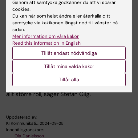
Tumörer kan också behandlas med
Genom att samtycka godkänner du att vi sparar
exempelvis ablation, där tumörvävnad förstörs
cookies.
med mikrovågor.
Du kan när som helst ändra eller återkalla ditt
samtycke via kakikonen längst ned till vänster på
– Kirurgi är fortfarande en avgörande del i en
sidan.
Mer information om våra kakor
botande behandling vid en potentiellt dödlig
Read this information in English
cancersjukdom. Men för att vidareutveckla
Tillåt endast nödvändiga
leverkirurgin i precisionsmedicinsk riktning
behöver vi bättre verktyg för att väga
Tillåt mina valda kakor
möjligheten till bot mot riskerna med
ingreppet och ställa det i relation till
Tillåt alla
alternativa behandlingsmetoder som spelar
allt större roll, säger Stefan Gilg.
Uppdaterad av:
KI Kommunikati…
2024-09-25
Innehållsgranskare:
Ola Danielsson