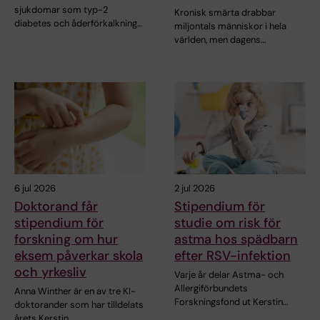
sjukdomar som typ-2
Kronisk smärta drabbar
diabetes och åderförkalkning…
miljontals människor i hela
världen, men dagens…
6 jul 2026
2 jul 2026
Doktorand får
Stipendium för
stipendium för
studie om risk för
forskning om hur
astma hos spädbarn
eksem påverkar skola
efter RSV-infektion
och yrkesliv
Varje år delar Astma- och
Allergiförbundets
Anna Winther är en av tre KI-
Forskningsfond ut Kerstin…
doktorander som har tilldelats
årets Kerstin…