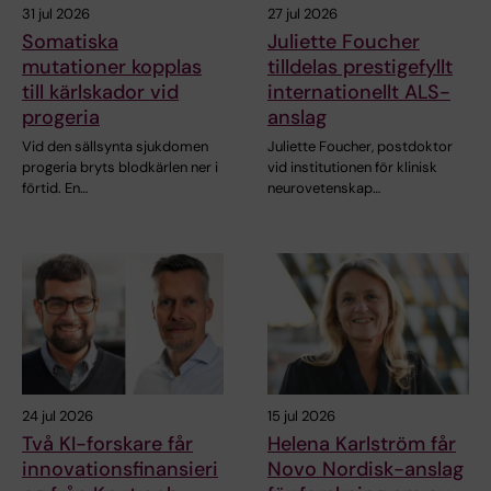
31 jul 2026
27 jul 2026
Somatiska
Juliette Foucher
mutationer kopplas
tilldelas prestigefyllt
till kärlskador vid
internationellt ALS-
progeria
anslag
Vid den sällsynta sjukdomen
Juliette Foucher, postdoktor
progeria bryts blodkärlen ner i
vid institutionen för klinisk
förtid. En…
neurovetenskap…
24 jul 2026
15 jul 2026
Två KI-forskare får
Helena Karlström får
innovationsfinansieri
Novo Nordisk-anslag