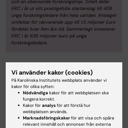
och en oberoende forskningslinje. Totalt delar
ERC i år ut sitt prestigefulla startanslag till 408
unga forskningsledare från hela världen. Anslaget
omfattar för närvarande upp till 1,5 miljoner Euro
fördelat över fem års tid. Sammanlagt investerar
ERC i år 636 miljoner euro på unga
forskningsledare.
Vi använder kakor (cookies)
Anslag
Fysiologi
Hjärt-kärlsjukdomar
Tags
På Karolinska Institutets webbplats använder vi
kakor för olika syften:
Nödvändiga
kakor för att webbplatsen ska
Uppdaterad av:
fungera korrekt.
Lilian Pagrot
2022-11-23
Kakor för
analys
för att förstå hur
webbplatsen används.
Marknadsföringskakor
för att visa och spåra
relevant innehåll och annonser från externa
Dela