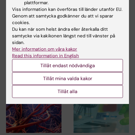
plattformar.
Viss information kan överföras till länder utanför EU.
Genom att samtycka godkänner du att vi sparar
cookies.
Mer om det här ämnet
Du kan när som helst ändra eller återkalla ditt
samtycke via kakikonen längst ned till vänster på
Tre KI-forskare får ERC:s startanslag 2022
sidan.
Mer information om våra kakor
European Research Council awards €636m in
Read this information in English
grants to emerging science talent acr…
Tillåt endast nödvändiga
Tillåt mina valda kakor
Relaterade artiklar
Tillåt alla