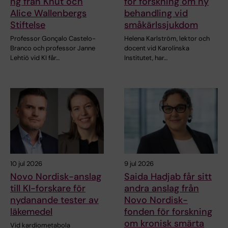
ng från Knut och
för forskning om ny
Alice Wallenbergs
behandling vid
Stiftelse
småkärlssjukdom
Professor Gonçalo Castelo-
Helena Karlström, lektor och
Branco och professor Janne
docent vid Karolinska
Lehtiö vid KI får…
Institutet, har…
10 jul 2026
9 jul 2026
Novo Nordisk-anslag
Saida Hadjab får sitt
till KI-forskare för
andra anslag från
nydanande tester av
Novo Nordisk-
läkemedel
fonden för forskning
om kronisk smärta
Vid kardiometabola