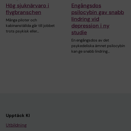
Hög sjuknärvaro i
Engångsdos
flygbranschen
psilocybin gav snabb
lindring vid
Många piloter och
depression i ny
kabinanställda går till jobbet
trots psykisk eller…
studie
En engångsdos av det
psykedeliska ämnet psilocybin
kan ge snabb lindring…
Upptäck KI
Utbildning