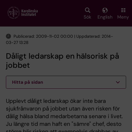
Skip
to
main
Sök
English
Meny
content
Publicerad: 2009-11-02 00:00 | Uppdaterad: 2014-
03-27 13:28
Dåligt ledarskap en hälsorisk på
jobbet
Hitta på sidan
Upplevt dåligt ledarskap ökar inte bara
sjukfrånvaron på jobbet utan även risken för
dålig hälsa bland medarbetarna senare i livet.
Ju längre tid man haft en "sämre" chef, desto
större blir risken att exempelvis drabbas av