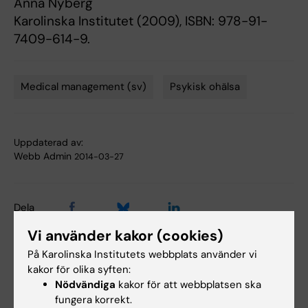
Anna Nyberg
Karolinska Institutet (2009), ISBN: 978-91-
7409-614-9.
Medical management (sv)
Psykisk ohälsa
Tags
Uppdaterad av:
Webb Admin
2014-03-27
Dela
Vi använder kakor (cookies)
På Karolinska Institutets webbplats använder vi
Relaterade artiklar
kakor för olika syften:
Nödvändiga
kakor för att webbplatsen ska
fungera korrekt.