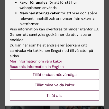
Kakor för
analys
för att förstå hur
webbplatsen används.
Marknadsföringskakor
för att visa och spåra
relevant innehåll och annonser från externa
plattformar.
Viss information kan överföras till länder utanför EU.
21 jul 2026
23 jun 2026
Genom att samtycka godkänner du att vi sparar
Sociala medier i
Kunskapsöversikt
cookies.
tonåren ökade inte
visar samband mellan
Du kan när som helst ändra eller återkalla ditt
risken för psykisk
gynekologisk smärta
samtycke via kakikonen längst ned till vänster på
ohälsa
och psykiatriska
sidan.
tillstånd
Mer information om våra kakor
Tiden som tonåringar
spenderar på sociala medier
Read this information in English
Kvinnor med gynekologiska
kunde inte kopplas till…
smärttillstånd som
Tillåt endast nödvändiga
endometrios och vulvodyni
har…
Tillåt mina valda kakor
Tillåt alla