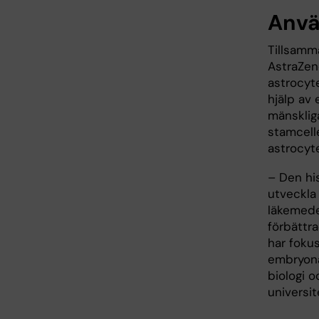
Anvä
Tillsamm
AstraZen
astrocyt
hjälp av
mänsklig
stamcelle
astrocyte
– Den his
utveckla
läkemedel
förbättra
har foku
embryona
biologi 
universi