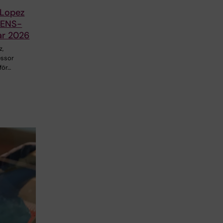
 Lopez
 FENS-
ar 2026
z,
essor
 för…