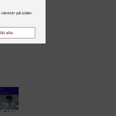
l vänster på sidan.
llåt alla