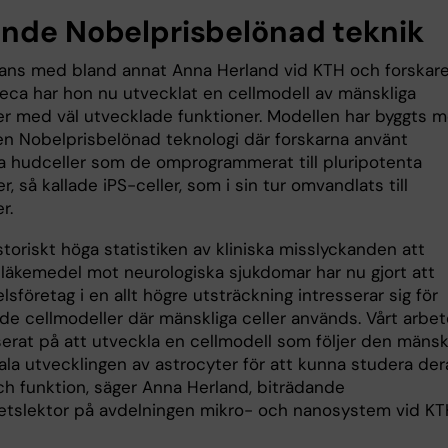
nde Nobelprisbelönad teknik
ans med bland annat Anna Herland vid KTH och forskare
eca har hon nu utvecklat en cellmodell av mänskliga
er med väl utvecklade funktioner. Modellen har byggts 
 en Nobelprisbelönad teknologi där forskarna använt
a hudceller som de omprogrammerat till pluripotenta
r, så kallade iPS-celler, som i sin tur omvandlats till
r.
toriskt höga statistiken av kliniska misslyckanden att
 läkemedel mot neurologiska sjukdomar har nu gjort att
sföretag i en allt högre utsträckning intresserar sig för
de cellmodeller där mänskliga celler används. Vårt arbet
serat på att utveckla en cellmodell som följer den mänsk
la utvecklingen av astrocyter för att kunna studera der
och funktion, säger Anna Herland, biträdande
tetslektor på avdelningen mikro- och nanosystem vid KT