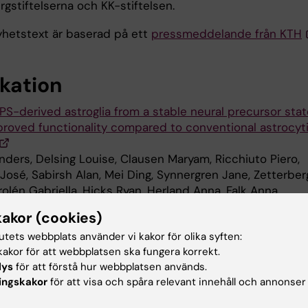
gstiftelserna och KK-stiftelsen.
hetstext är baserad på ett
pressmeddelande från KTH
ikation
PS-derived astroglia from a stable neural precursor stat
roved functionality compared to conventional astrocyt
nders, Delsing Louise, Clausen Maryam, Ricchiuto Piero,
José, Sabirsh Alan, Mei Ding, Synnergren Jane, Zetterber
rolén Gabriella, Hicks Ryan, Herland Anna, Falk Anna
 Reports, online 15 februari 2018, doi:
kakor (cookies)
.stemcr.2018.01.021
tutets webbplats använder vi kakor för olika syften:
akor för att webbplatsen ska fungera korrekt.
lys
för att förstå hur webbplatsen används.
heimers sjukdom
Cellbiologi
Neurovetensk
ingskakor
för att visa och spåra relevant innehåll och annonser