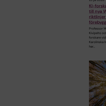
KI-forsk
till nya
riktlinjer
förebyg
Professor M
Kivipelto oc
forskare vid
Karolinska I
har…