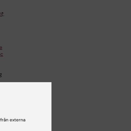
.
e
ic
g
ap
 från externa