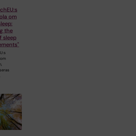
chEU:s
kola om
leep:
g the
f sleep
ements"
U:s
a om
,
seras
…