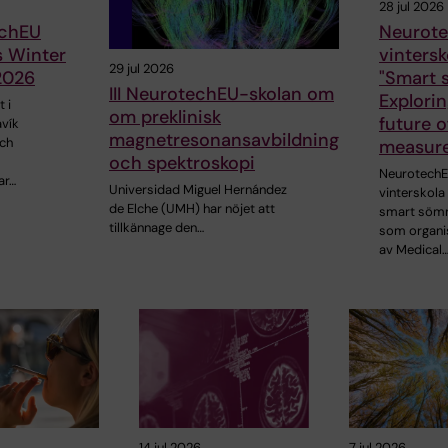
28 jul 2026
chEU
Neurote
s Winter
vinters
29 jul 2026
2026
"Smart s
III NeurotechEU-skolan om
Explorin
 i
om preklinisk
future o
avík
magnetresonansavbildning
och
measur
och spektroskopi
NeurotechE
ar…
Universidad Miguel Hernández
vinterskol
de Elche (UMH) har nöjet att
smart sömn
tillkännage den…
som organi
av Medical
14 jul 2026
7 jul 2026