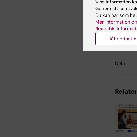
Viss information kan
Sta
Genom att samtycka
Du kan när som hels
Mer information om
Read this informati
Uppdatera
Tillåt endast 
Charlotte 
Dela
Relater