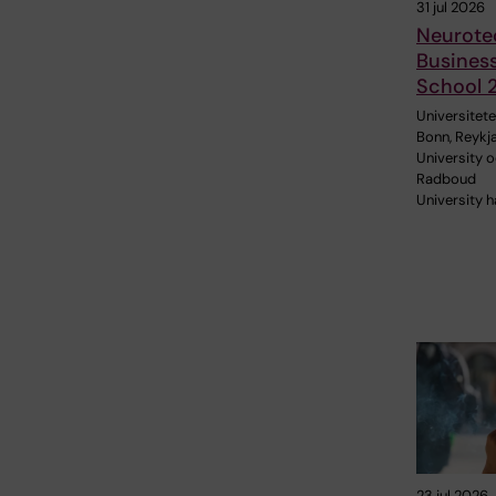
31 jul 2026
Neurote
Busines
School 
Universitetet
Bonn, Reykj
University 
Radboud
University h
23 jul 2026