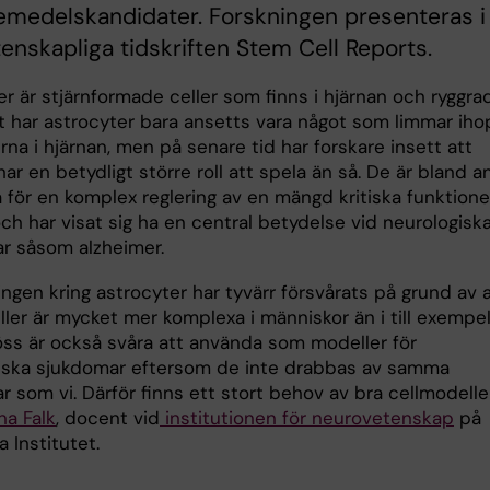
emedelskandidater. Forskningen presenteras i
enskapliga tidskriften Stem Cell Reports.
r är stjärnformade celler som finns i hjärnan och ryggra
kt har astrocyter bara ansetts vara något som limmar iho
rna i hjärnan, men på senare tid har forskare insett att
har en betydligt större roll att spela än så. De är bland a
 för en komplex reglering av en mängd kritiska funktioner
ch har visat sig ha en central betydelse vid neurologisk
r såsom alzheimer.
ngen kring astrocyter har tyvärr försvårats på grund av 
ller är mycket mer komplexa i människor än i till exempe
ss är också svåra att använda som modeller för
iska sjukdomar eftersom de inte drabbas av samma
 som vi. Därför finns ett stort behov av bra cellmodeller
na Falk
, docent vid
institutionen för neurovetenskap
på
a Institutet.