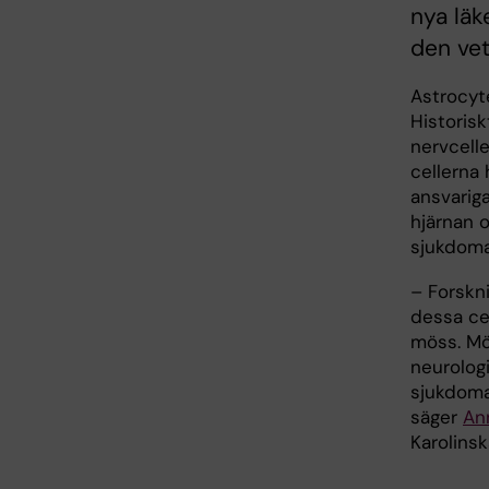
nya läk
den vet
Astrocyte
Historis
nervcelle
cellerna 
ansvariga
hjärnan o
sjukdoma
– Forskni
dessa ce
möss. Mö
neurolog
sjukdomar
säger
An
Karolinsk