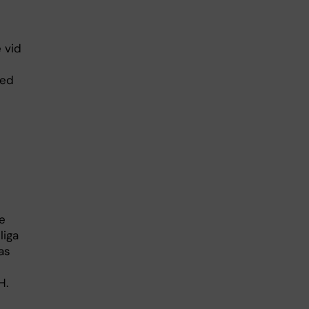
 vid
med
e
liga
as
H.