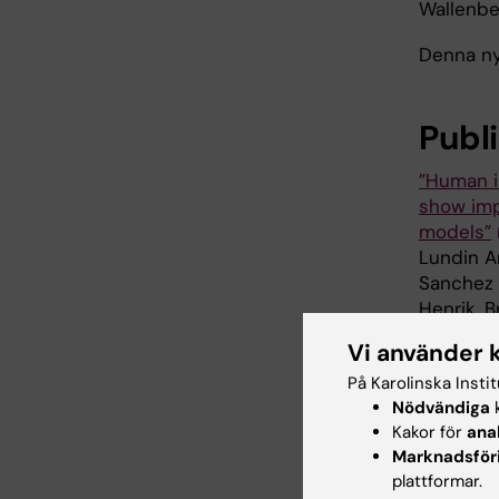
Wallenber
Denna ny
Publ
”Human i
show imp
models”
Lundin A
Sanchez 
Henrik, B
Stem Cell
Vi använder 
10.1016/j
På Karolinska Insti
Nödvändiga
k
Kakor för
ana
Alz
Marknadsför
Tags
plattformar.