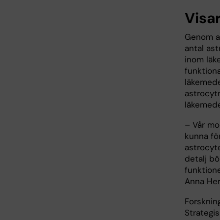
Visa
Genom at
antal ast
inom läk
funktion
läkemedel
astrocytm
läkemede
­– Vår mo
kunna fö
astrocyte
detalj bö
funktion
Anna Her
Forsknin
Strategi