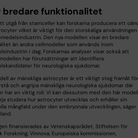
r bredare funktionalitet
t utgå från stamceller kan forskarna producera ett oänd
rocyter vilket är viktigt för den storskaliga användningen
emedelsindustrin. Den nya modellen visar en bredare
alitet än andra cellmodeller som används inom
sindustrin i dag. Forskarnas analyser visar också att
odellen har förutsättningar att identifiera
lskandidater för neurologiska sjukdomar.
dell av mänskliga astrocyter är ett viktigt steg framåt för
rstå och angripa mänskliga neurologiska sjukdomar där
r har en viktig roll. Vi kan dessutom med den här modell
rja studera hur astrocyter utvecklas och erhåller sin
ella mångfald under den embryonala utvecklingen, säger
land.
gen finansierades av Vetenskapsrådet, Stiftelsen för
sk Forskning, Vinnova, Europeiska kommissionen,