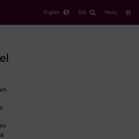
English
Sök
Meny
el
ram
a
en
ra