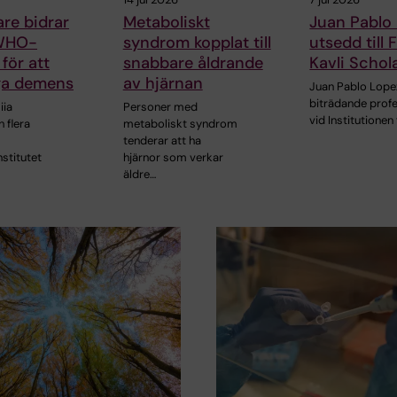
are bidrar
Metaboliskt
Juan Pablo
 WHO-
syndrom kopplat till
utsedd till
 för att
snabbare åldrande
Kavli Schol
ga demens
av hjärnan
Juan Pablo Lope
biträdande prof
iia
Personer med
vid Institutionen
h flera
metaboliskt syndrom
tenderar att ha
nstitutet
hjärnor som verkar
äldre…