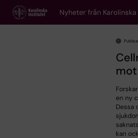
Skip
to
Nyheter från Karolinska 
main
content
Public
Cell
mot
Forskar
en ny c
Dessa c
sjukdom
saknats
kan ock