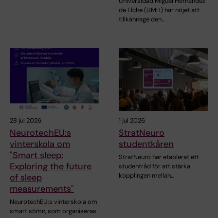
Universidad Miguel Hernández
de Elche (UMH) har nöjet att
tillkännage den…
28 jul 2026
1 jul 2026
NeurotechEU:s
StratNeuro
vinterskola om
studentkåren
"Smart sleep:
StratNeuro har etablerat ett
Exploring the future
studentråd för att stärka
kopplingen mellan…
of sleep
measurements"
NeurotechEU:s vinterskola om
smart sömn, som organiseras