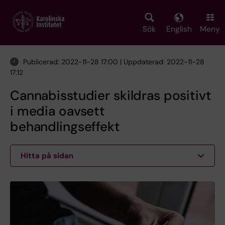
Skip
to
main
Sök
English
Meny
content
Publicerad: 2022-11-28 17:00 | Uppdaterad: 2022-11-28
17:12
Cannabisstudier skildras positivt
i media oavsett
behandlingseffekt
Hitta på sidan