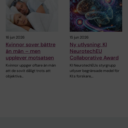
16 jun 2026
15 jun 2026
Kvinnor sover bättre
Ny utlysning: KI
än män – men
NeurotechEU
upplever motsatsen
Collaborative Award
Kvinnor uppger oftare än män
KI NeurotechEUs styrgrupp
att de sovit dåligt trots att
utlyser begränsade medel för
objektiva…
KI:s forskare,…