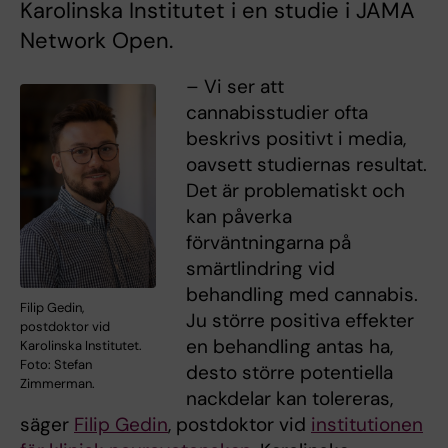
Karolinska Institutet i en studie i JAMA
Network Open.
– Vi ser att
cannabisstudier ofta
beskrivs positivt i media,
oavsett studiernas resultat.
Det är problematiskt och
kan påverka
förväntningarna på
smärtlindring vid
behandling med cannabis.
Filip Gedin,
Ju större positiva effekter
postdoktor vid
en behandling antas ha,
Karolinska Institutet.
Foto: Stefan
desto större potentiella
Zimmerman.
nackdelar kan tolereras,
säger
Filip Gedin
, postdoktor vid
institutionen