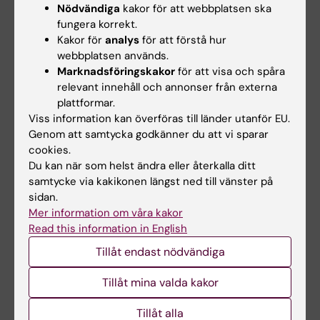
and meta-analysis
”, Filip Gedin, Sebastian
Nödvändiga
kakor för att webbplatsen ska
Blomé, Moa Ponten, Maria Lalouni, Jens Fust,
fungera korrekt.
Kakor för
analys
för att förstå hur
Andreé Raquette, Viktor Vadenmark
webbplatsen används.
Lundquist, William H. Thompson och Karin
Marknadsföringskakor
för att visa och spåra
Jensen,
JAMA Network Open
, online 28
relevant innehåll och annonser från externa
november, 2022, doi:
plattformar.
10.1001/jamanetworkopen.2022.43848
Viss information kan överföras till länder utanför EU.
Genom att samtycka godkänner du att vi sparar
cookies.
Du kan när som helst ändra eller återkalla ditt
Klinisk neurovetenskap
Läkemedel
Tags
samtycke via kakikonen längst ned till vänster på
sidan.
Smärtforskning
Mer information om våra kakor
Read this information in English
Tillåt endast nödvändiga
Uppdaterad av:
Anna Molin
2022-11-28
Tillåt mina valda kakor
Tillåt alla