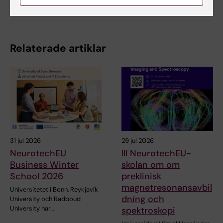
Dela
Relaterade artiklar
31 jul 2026
29 jul 2026
NeurotechEU
III NeurotechEU-
Business Winter
skolan om om
School 2026
preklinisk
magnetresonansavbil
Universitetet i Bonn, Reykjavík
dning och
University och Radboud
University har…
spektroskopi