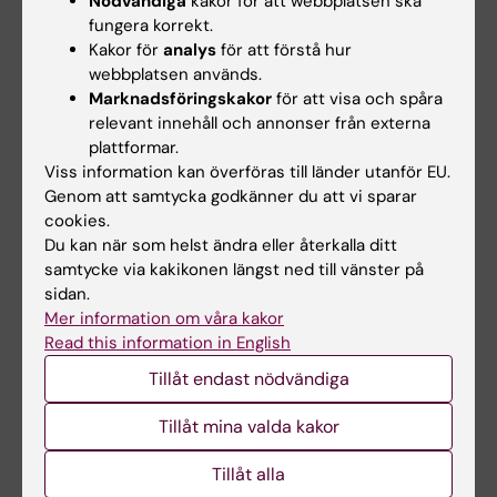
Nödvändiga
kakor för att webbplatsen ska
macrophages by antibody targeting inhibits
fungera korrekt.
cancer progression and metastasis
Kakor för
analys
för att förstå hur
webbplatsen används.
Anna-Maria Georgoudaki, Kajsa Prokopec,
Marknadsföringskakor
för att visa och spåra
Vanessa F. Boura, Eva Hellqvist, Silke Sohn,
relevant innehåll och annonser från externa
Jeanette Östling, Rony Dahan, Robert A. Harris,
plattformar.
Mattias Rantalainen, Daniel Klevebring, Malin
Viss information kan överföras till länder utanför EU.
Sund, Suzanne Egyhazi Brage, Jonas Fuxe,
Genom att samtycka godkänner du att vi sparar
cookies.
Charlotte Rolny, Fubin Li, Jeffrey V. Ravetch
Du kan när som helst ändra eller återkalla ditt
and Mikael C.I. Karlsson
samtycke via kakikonen längst ned till vänster på
Cell Reports, publicerad online 19 Maj 2016,
sidan.
doi: 10.1016/j.celrep.2016.04.084
Mer information om våra kakor
Read this information in English
Tillåt endast nödvändiga
Tumörbiologi
Mikrobiologi
Cellbiologi
Tags
Tillåt mina valda kakor
Cancer och onkologi
Tillåt alla