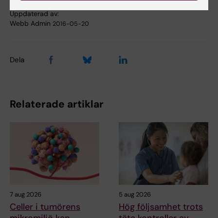
Uppdaterad av:
Webb Admin
2016-05-20
Dela
Relaterade artiklar
7 aug 2026
5 aug 2026
Celler i tumörens
Hög följsamhet trots
mikromiljö kan
täta kontroller av