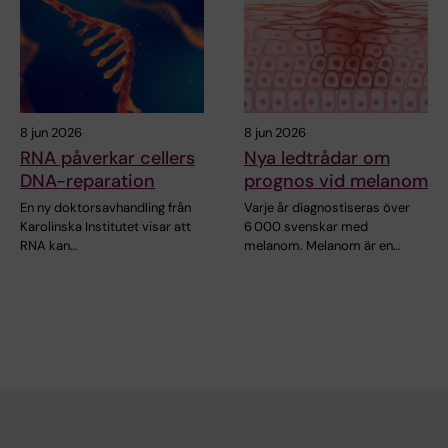
8 jun 2026
8 jun 2026
RNA påverkar cellers
Nya ledtrådar om
DNA-reparation
prognos vid melanom
En ny doktorsavhandling från
Varje år diagnostiseras över
Karolinska Institutet visar att
6 000 svenskar med
RNA kan…
melanom. Melanom är en…