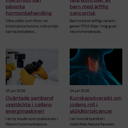
påverka
barn med ärftlig
hormonbehandling
cancerrisk
Vilka celler som finns i en
Barn med en ärftlig variant i
bröstcancertumörs mikromiljö
genen TP53 följer i hög grad
kan ha betydelse…
rekommenderade…
25 jun 2026
24 jun 2026
Oväntade samband
Kunskapsöversikt om
upptäckta i cellens
jodens roll i
energimaskineri
sköldkörtelcancer
I en ny studie som publicerats i
I en översiktsartikel i
Nature Communications
tidskriften Nature Reviews