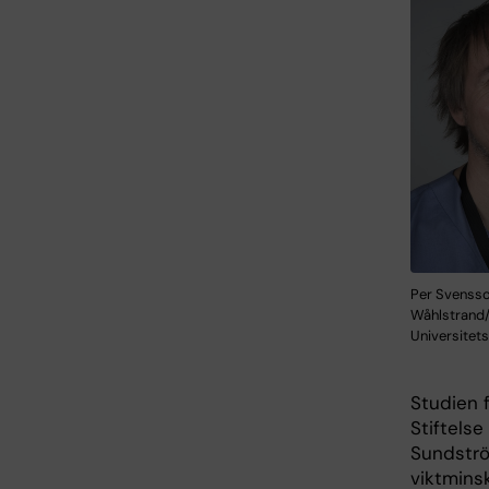
Per Svensson
Wåhlstrand/
Universitet
Studien 
Stiftelse
Sundström
viktmins