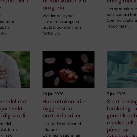
munceller i
till kärlskador vid
energimask
v
progeria
I en ny studie s
publicerats i Nat
d
Vid den sällsynta
Communication
nstitutet
sjukdomen progeria
rapporterar…
ab har
bryts blodkärlen ner i
 ny…
förtid. En…
24 jun 2026
9 jun 2026
kemedel mot
Hur mitokondrier
Stort anslag 
hjärtsvikt
bygger sina
forskning 
tidig studie
proteinfabriker
genetik och
muskelcelle
emedel
I en studie publicerad
påverkar
ablettform
i Nature
 klinisk
Communications har
åderförkalk