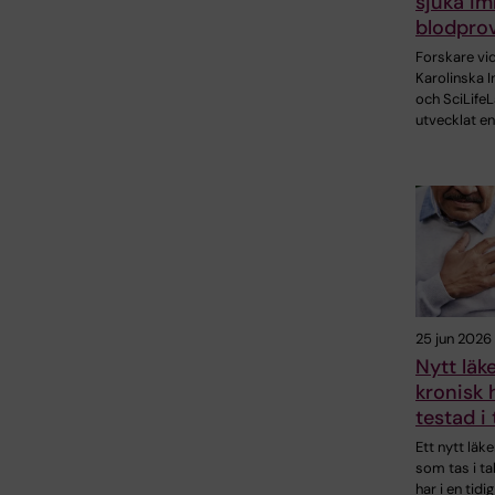
sjuka im
blodpro
Forskare vi
Karolinska I
och SciLifeL
utvecklat en
25 jun 2026
Nytt lä
kronisk 
testad i 
Ett nytt läk
som tas i t
har i en tidig