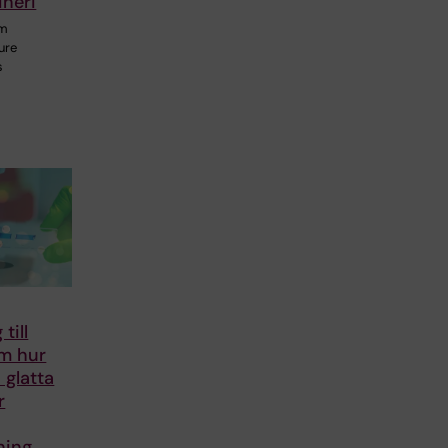
ineri
om
ure
s
till
om hur
 glatta
r
ning