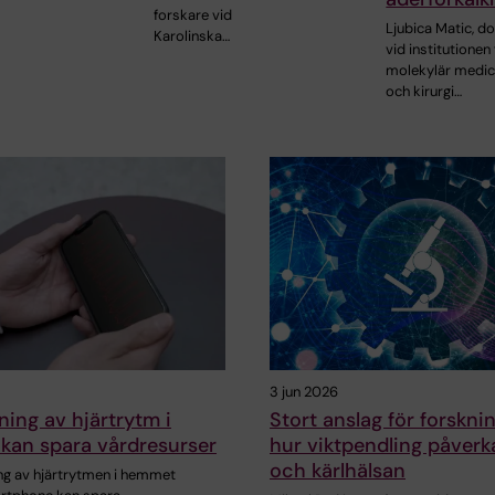
forskare vid
Ljubica Matic, d
Karolinska…
vid institutionen 
molekylär medic
och kirurgi…
3 jun 2026
ing av hjärtrytm i
Stort anslag för forskn
kan spara vårdresurser
hur viktpendling påverka
och kärlhälsan
g av hjärtrytmen i hemmet