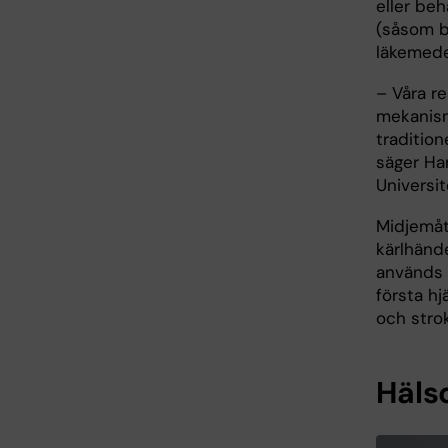
eller beh
(såsom b
läkemede
– Våra re
mekanis
tradition
säger Ha
Universit
Midjemåt
kärlhänd
används 
första hj
och strok
Häls