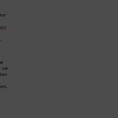
ter
nen
,
ar
 var
dien
pen.
t