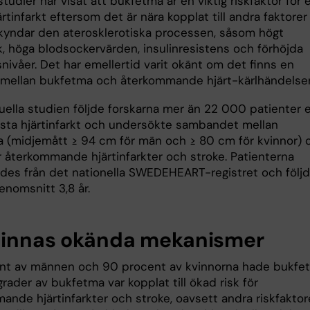
studier har visat att bukfetma är en viktig riskfaktor för 
ärtinfarkt eftersom det är nära kopplat till andra faktorer
yndar den aterosklerotiska processen, såsom högt
k, höga blodsockervärden, insulinresistens och förhöjda
nivåer. Det har emellertid varit okänt om det finns en
 mellan bukfetma och återkommande hjärt-kärlhändelser
uella studien följde forskarna mer än 22 000 patienter e
rsta hjärtinfarkt och undersökte sambandet mellan
 (midjemått ≥ 94 cm för män och ≥ 80 cm för kvinnor) 
ör återkommande hjärtinfarkter och stroke. Patienterna
ades från det nationella SWEDEHEART-registret och följ
enomsnitt 3,8 år.
finnas okända mekanismer
nt av männen och 90 procent av kvinnorna hade bukfe
ader av bukfetma var kopplat till ökad risk för
ande hjärtinfarkter och stroke, oavsett andra riskfaktor