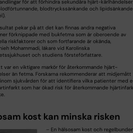
andlingar för att förhindra sekundära hjärt-kärlhändelser
lodförtunnande, blodtryckssänkande och lipidsänkande
l).
sultat pekar på att det kan finnas andra negativa
mer förknippade med bukfetma som är oberoende av
ella riskfaktorer och som fortfarande är okända,
nieh Mohammadi, läkare vid Karolinska
etssjukhuset och studiens försteförfattare.
t var en viktigare markör för återkommande hjärt-
elser än fetma. Forskarna rekommenderar att midjemått
inom sjukvården för att identifiera vilka patienter med 
ärtinfarkt som har ökad risk för återkommande hjärtinfar
e.
osam kost kan minska risken
– En hälsosam kost och regelbunde