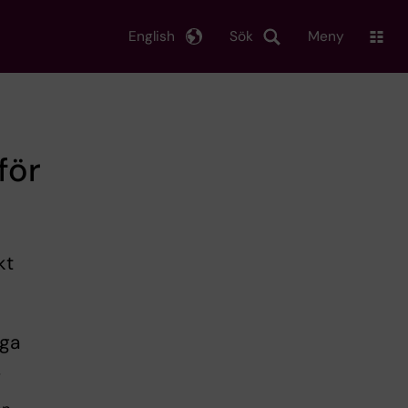
English
Sök
Meny
för
kt
iga
.