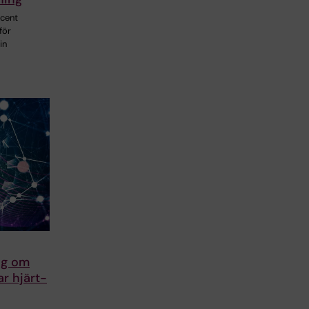
ocent
för
in
ing om
r hjärt-