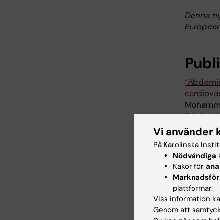
Denna ny
European
Publ
“Abdomin
cardiovas
Mohammad
Kristina
Journal 
Vi använder 
doi:10.1
På Karolinska Insti
Nödvändiga
k
Kakor för
ana
Marknadsför
Hjä
Tags
plattformar.
Viss information kan
Genom att samtycka