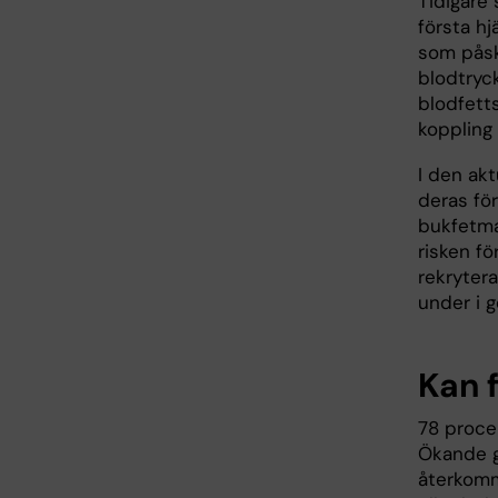
Tidigare 
första hj
som påsk
blodtryc
blodfetts
koppling
I den akt
deras fö
bukfetma
risken f
rekryter
under i g
Kan 
78 proce
Ökande gr
återkomm