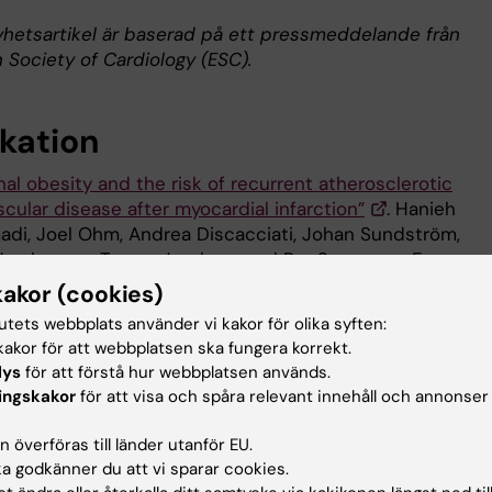
hetsartikel är baserad på ett pressmeddelande från
 Society of Cardiology (ESC).
ikation
al obesity and the risk of recurrent atherosclerotic
cular disease after myocardial infarction”
. Hanieh
i, Joel Ohm, Andrea Discacciati, Johan Sundström,
 Hambraeus, Tomas Jernberg and Per Svensson.
Europea
of Preventive Cardiology
, online 21 januari 2020,
kakor (cookies)
177/2047487319898019.
tutets webbplats använder vi kakor för olika syften:
akor för att webbplatsen ska fungera korrekt.
lys
för att förstå hur webbplatsen används.
ingskakor
för att visa och spåra relevant innehåll och annonser
rt-kärlsjukdomar
Metabolism
Stroke
 överföras till länder utanför EU.
 godkänner du att vi sparar cookies.