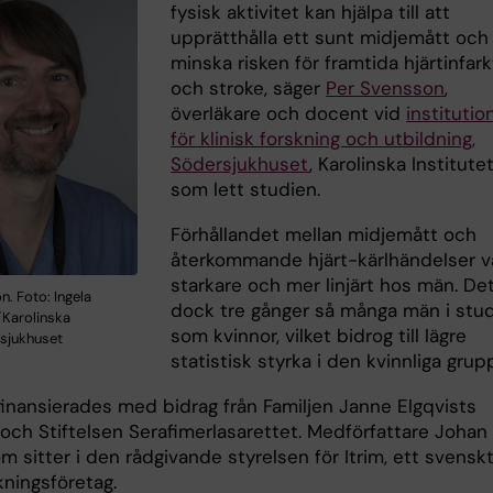
fysisk aktivitet kan hjälpa till att
upprätthålla ett sunt midjemått och
minska risken för framtida hjärtinfark
och stroke, säger
Per Svensson
,
överläkare och docent vid
institutio
för klinisk forskning och utbildning,
Södersjukhuset
, Karolinska Institutet
som lett studien.
Förhållandet mellan midjemått och
återkommande hjärt-kärlhändelser v
starkare och mer linjärt hos män. Det
. Foto: Ingela
dock tre gånger så många män i stu
Karolinska
som kvinnor, vilket bidrog till lägre
ssjukhuset
statistisk styrka i den kvinnliga grup
finansierades med bidrag från Familjen Janne Elgqvists
 och Stiftelsen Serafimerlasarettet. Medförfattare Johan
 sitter i den rådgivande styrelsen för Itrim, ett svensk
kningsföretag.