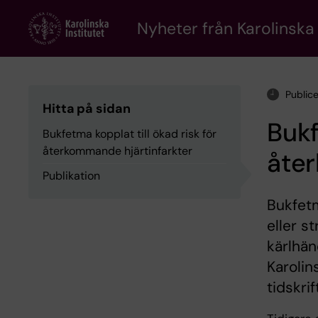
Skip
to
Nyheter från Karolinska 
main
content
Public
Hitta på sidan
Bukf
Bukfetma kopplat till ökad risk för
återkommande hjärtinfarkter
åte
Publikation
Bukfetm
eller s
kärlhän
Karolin
tidskri