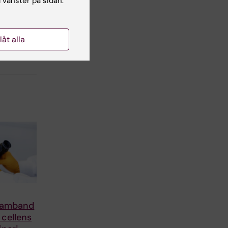
l vänster på sidan.
llåt alla
samband
 cellens