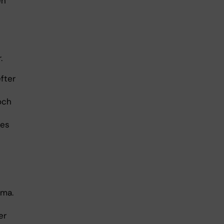
en
.
fter
och
des
tma.
er