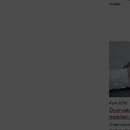
studie…
4 jun 2026
Övervakn
mobilen 
Undersöknin