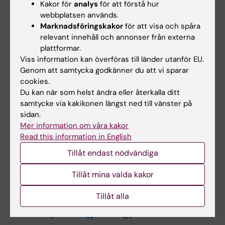
Kakor för
analys
för att förstå hur
webbplatsen används.
Marknadsföringskakor
för att visa och spåra
Länkar
relevant innehåll och annonser från externa
plattformar.
Viss information kan överföras till länder utanför EU.
Mer om forskningen kring brustet hjärta
Genom att samtycka godkänner du att vi sparar
cookies.
Vårt pressmeddelande om studien
Du kan när som helst ändra eller återkalla ditt
samtycke via kakikonen längst ned till vänster på
sidan.
Mer information om våra kakor
Hjärt-kärlsjukdomar
Tags
Read this information in English
Tillåt endast nödvändiga
Uppdaterad av:
Tillåt mina valda kakor
Webb Admin
2016-05-26
Tillåt alla
Dela