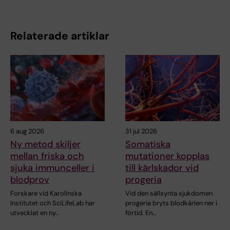
Relaterade artiklar
6 aug 2026
31 jul 2026
Ny metod skiljer
Somatiska
mellan friska och
mutationer kopplas
sjuka immunceller i
till kärlskador vid
blodprov
progeria
Forskare vid Karolinska
Vid den sällsynta sjukdomen
Institutet och SciLifeLab har
progeria bryts blodkärlen ner i
utvecklat en ny…
förtid. En…