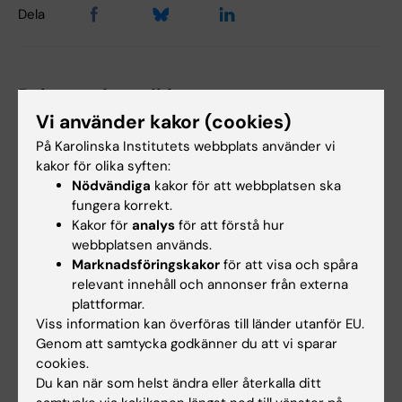
Dela
Relaterade artiklar
Vi använder kakor (cookies)
På Karolinska Institutets webbplats använder vi
kakor för olika syften:
Nödvändiga
kakor för att webbplatsen ska
fungera korrekt.
Kakor för
analys
för att förstå hur
webbplatsen används.
17 jun 2026
17 jun 2026
Marknadsföringskakor
för att visa och spåra
Nu går "sista kullen"
Pedagogiska
relevant innehåll och annonser från externa
plattformar.
från gamla
framgångar förs
Viss information kan överföras till länder utanför EU.
läkarprogrammet ut i
vidare till det nya
Genom att samtycka godkänner du att vi sparar
yrkeslivet
läkarprogrammet
cookies.
När Gottfrid Rehnman och
Den 5 juni examinerades den
Du kan när som helst ändra eller återkalla ditt
hans kursare på det 5,5-åriga
sista kullen studenter från det