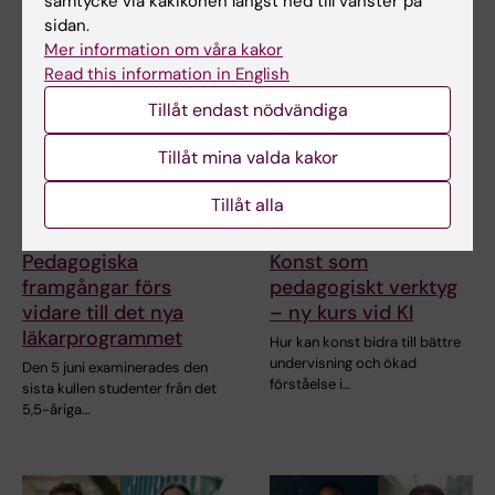
samtycke via kakikonen längst ned till vänster på
läkarprogrammet går…
5,5-åriga…
sidan.
Mer information om våra kakor
Read this information in English
Tillåt endast nödvändiga
Tillåt mina valda kakor
Tillåt alla
17 jun 2026
8 jun 2026
Pedagogiska
Konst som
framgångar förs
pedagogiskt verktyg
vidare till det nya
– ny kurs vid KI
läkarprogrammet
Hur kan konst bidra till bättre
undervisning och ökad
Den 5 juni examinerades den
förståelse i…
sista kullen studenter från det
5,5-åriga…