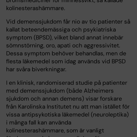
bromsmediciner för minnessvikt, så kallade
kolinesterashämmare.
Vid demenssjukdom får nio av tio patienter så
kallat beteendemässiga och psykiatriska
symptom (BPSD), vilket bland annat innebär
sömnstörning, oro, apati och aggressivitet.
Dessa symptom behöver behandlas, men de
flesta läkemedel som idag används vid BPSD
har svåra biverkningar.
I en klinisk, randomiserad studie på patienter
med demenssjukdom (både Alzheimers
sjukdom och annan demens) visar forskare
från Karolinska Institutet nu att man istället för
vissa antipsykotiska läkemedel (neuroleptika)
i många fall kan använda
kolinesterashämmare, som är vanligt