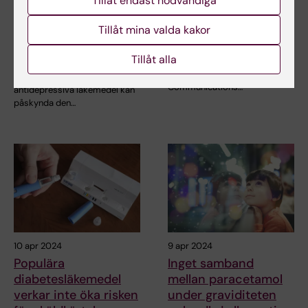
Tillåt endast nödvändiga
läkemedel kopplas till
cellreceptorer banar
snabbare kognitiv
väg för nya läkemedel
Tillåt mina valda kakor
försämring vid
mot tarmtumörer
demens
Tillåt alla
En ny studie från Karolinska
Institutet publicerad i Nature
Ny forskning tyder på att
Communications…
antidepressiva läkemedel kan
påskynda den…
10 apr 2024
9 apr 2024
Populära
Inget samband
diabetesläkemedel
mellan paracetamol
verkar inte öka risken
under graviditeten