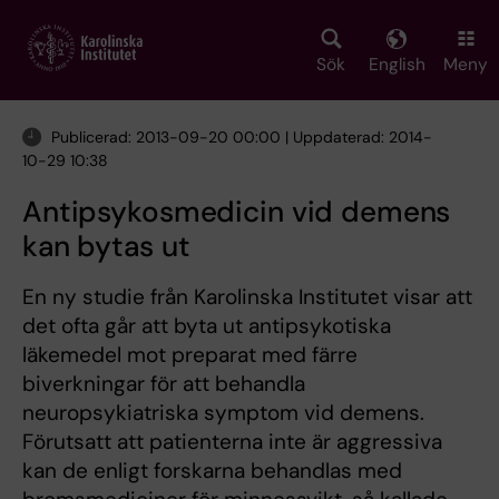
Skip
to
main
Sök
English
Meny
content
Publicerad: 2013-09-20 00:00 | Uppdaterad: 2014-
10-29 10:38
Antipsykosmedicin vid demens
kan bytas ut
En ny studie från Karolinska Institutet visar att
det ofta går att byta ut antipsykotiska
läkemedel mot preparat med färre
biverkningar för att behandla
neuropsykiatriska symptom vid demens.
Förutsatt att patienterna inte är aggressiva
kan de enligt forskarna behandlas med