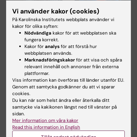
Vi använder kakor (cookies)
19 maj 2026
17 mar 2025
På Karolinska Institutets webbplats använder vi
Ny studie visar hur
Fortsatt
kakor för olika syften:
olika SSRI påverkar
medicinering viktig
Nödvändiga
kakor för att webbplatsen ska
metabolism i tidig
för
fungera korrekt.
hjärnutveckling
hjärtsviktspatienter
Kakor för
analys
för att förstå hur
En ny studie från Karolinska
Patienter som behandlats för
webbplatsen används.
Institutet visar att olika
hjärtsvikt och fått en
Marknadsföringskakor
för att visa och spåra
SSRI‑läkemedel…
förbättring av…
relevant innehåll och annonser från externa
plattformar.
Viss information kan överföras till länder utanför EU.
Genom att samtycka godkänner du att vi sparar
cookies.
Du kan när som helst ändra eller återkalla ditt
samtycke via kakikonen längst ned till vänster på
sidan.
Mer information om våra kakor
Read this information in English
25 feb 2025
29 aug 2024
Antidepressiva
Ny kunskap om