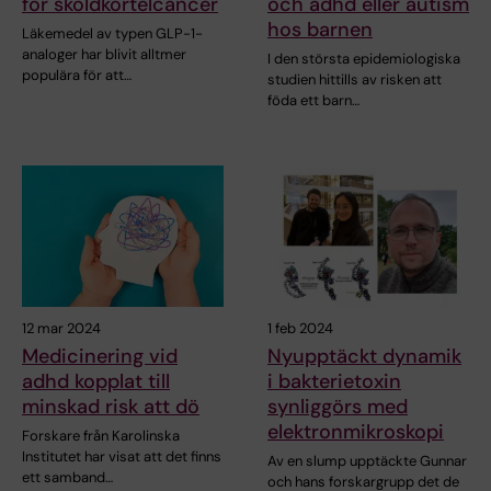
för sköldkörtelcancer
och adhd eller autism
hos barnen
Läkemedel av typen GLP-1-
analoger har blivit alltmer
I den största epidemiologiska
populära för att…
studien hittills av risken att
föda ett barn…
12 mar 2024
1 feb 2024
Medicinering vid
Nyupptäckt dynamik
adhd kopplat till
i bakterietoxin
minskad risk att dö
synliggörs med
elektronmikroskopi
Forskare från Karolinska
Institutet har visat att det finns
Av en slump upptäckte Gunnar
ett samband…
och hans forskargrupp det de