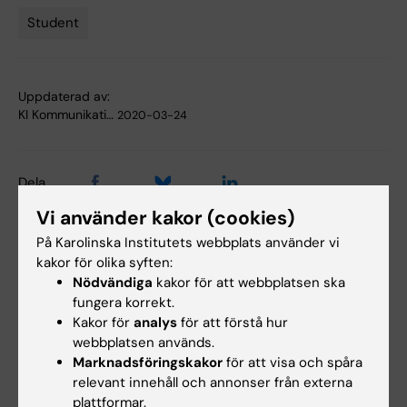
Student
Uppdaterad av:
KI Kommunikati…
2020-03-24
Dela
Vi använder kakor (cookies)
På Karolinska Institutets webbplats använder vi
Relaterade artiklar
kakor för olika syften:
Nödvändiga
kakor för att webbplatsen ska
fungera korrekt.
Kakor för
analys
för att förstå hur
webbplatsen används.
Marknadsföringskakor
för att visa och spåra
relevant innehåll och annonser från externa
plattformar.