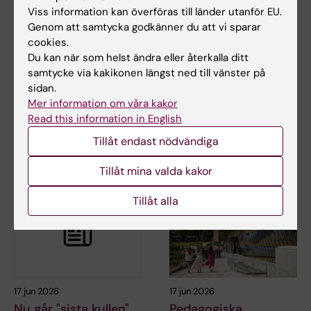
Viss information kan överföras till länder utanför EU.
10 jul 2026
29 jun 2026
Genom att samtycka godkänner du att vi sparar
Covid-19-pandemin
Nytt AI-nätverk ska
cookies.
sporrade alumnen
stärka stödet till KI-
Du kan när som helst ändra eller återkalla ditt
Daniels att lära sig
anställda och
samtycke via kakikonen längst ned till vänster på
mer om folkhälsa
studenter
sidan.
ikatastrofer
Mer information om våra kakor
Den snabba utvecklingen av AI
Read this information in English
inom medicinsk forskning ökar
Masterprogrammet Public
behovet av…
Health in Disasters gav den
Tillåt endast nödvändiga
före detta KI-…
Tillåt mina valda kakor
Tillåt alla
17 jun 2026
17 jun 2026
Nu går "sista kullen"
Pedagogiska