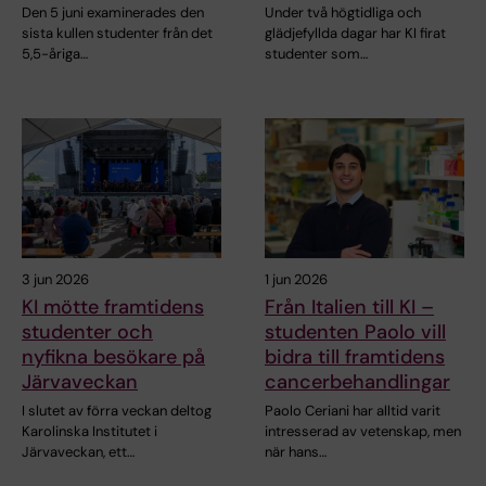
Den 5 juni examinerades den
Under två högtidliga och
sista kullen studenter från det
glädjefyllda dagar har KI firat
5,5-åriga…
studenter som…
3 jun 2026
1 jun 2026
KI mötte framtidens
Från Italien till KI –
studenter och
studenten Paolo vill
nyfikna besökare på
bidra till framtidens
Järvaveckan
cancerbehandlingar
I slutet av förra veckan deltog
Paolo Ceriani har alltid varit
Karolinska Institutet i
intresserad av vetenskap, men
Järvaveckan, ett…
när hans…