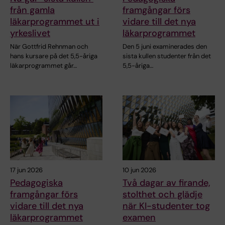
från gamla
framgångar förs
läkarprogrammet ut i
vidare till det nya
yrkeslivet
läkarprogrammet
När Gottfrid Rehnman och
Den 5 juni examinerades den
hans kursare på det 5,5-åriga
sista kullen studenter från det
läkarprogrammet går…
5,5-åriga…
17 jun 2026
10 jun 2026
Pedagogiska
Två dagar av firande,
framgångar förs
stolthet och glädje
vidare till det nya
när KI-studenter tog
läkarprogrammet
examen